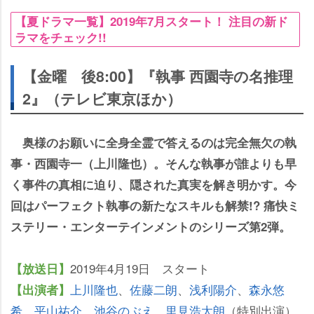
【夏ドラマ一覧】2019年7月スタート！ 注目の新ド
ラマをチェック!!
【金曜 後8:00】『執事 西園寺の名推理
2』（テレビ東京ほか）
奥様のお願いに全身全霊で答えるのは完全無欠の執
事・西園寺一（上川隆也）。そんな執事が誰よりも早
く事件の真相に迫り、隠された真実を解き明かす。今
回はパーフェクト執事の新たなスキルも解禁!? 痛快ミ
ステリー・エンターテインメントのシリーズ第2弾。
2019年4月19日 スタート
【放送日】
上川隆也
、
佐藤二朗
、
浅利陽介
、
森永悠
【出演者】
希
、
平山祐介
、
池谷のぶえ
、
里見浩太朗
（特別出演）