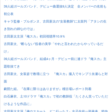
39人組ガールズバンド、デビュー曲選抜9人決定 全メンバーの名前も
初公表
キャラ監修・ブルボンヌ、古田新太の“女装教師”に太鼓判「アタシの生
き別れの姉なのでは」
古田新太主演『俺スカ』初回視聴率10.9％
古田新太、“断らない”役者の美学「やれと言われたからやっているだ
け」
39人組ガールズバンド、結成4ヶ月・デビュー前に連ドラ『俺スカ』主
題歌抜てき
古田新太、女装姿で教壇に立つ 『俺スカ』撮入でキンプリ永瀬らと対
面
劇団た組。『在庫に限りはありますが』稽古場レポート到着
白石麻衣、土10ドラマ『俺スカ』で初の教師役「たくさん笑っていただ
けるような作品に」
古田新太主演『俺のスカート、どこ行った？』女子生徒一挙発表 箭内