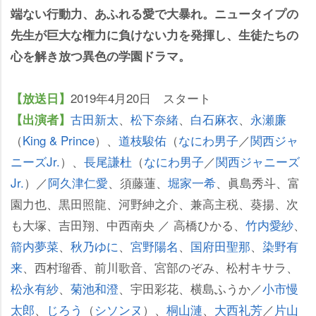
端ない行動力、あふれる愛で大暴れ。ニュータイプの
先生が巨大な権力に負けない力を発揮し、生徒たちの
心を解き放つ異色の学園ドラマ。
2019年4月20日 スタート
【放送日】
古田新太
、
松下奈緒
、
白石麻衣
、
永瀬廉
【出演者】
（
King & Prince
）、
道枝駿佑
（
なにわ男子
／
関西ジャ
ニーズJr.
）、
長尾謙杜
（
なにわ男子
／
関西ジャニーズ
Jr.
）／
阿久津仁愛
、須藤蓮、
堀家一希
、眞島秀斗、富
園力也、黒田照龍、河野紳之介、兼高主税、葵揚、次
も大塚、吉田翔、中西南央 ／ 高橋ひかる、
竹内愛紗
、
箭内夢菜
、
秋乃ゆに
、
宮野陽名
、
国府田聖那
、
染野有
来
、西村瑠香、前川歌音、宮部のぞみ、松村キサラ、
松永有紗
、
菊池和澄
、宇田彩花、横島ふうか／
小市慢
太郎
、
じろう
（
シソンヌ
）、
桐山漣
、
大西礼芳
／
片山