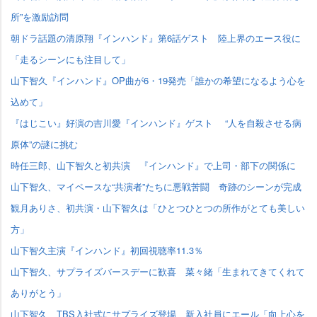
所”を激励訪問
朝ドラ話題の清原翔『インハンド』第6話ゲスト 陸上界のエース役に
「走るシーンにも注目して」
山下智久『インハンド』OP曲が6・19発売「誰かの希望になるよう心を
込めて」
『はじこい』好演の吉川愛『インハンド』ゲスト “人を自殺させる病
原体”の謎に挑む
時任三郎、山下智久と初共演 『インハンド』で上司・部下の関係に
山下智久、マイペースな“共演者”たちに悪戦苦闘 奇跡のシーンが完成
観月ありさ、初共演・山下智久は「ひとつひとつの所作がとても美しい
方」
山下智久主演『インハンド』初回視聴率11.3％
山下智久、サプライズバースデーに歓喜 菜々緒「生まれてきてくれて
ありがとう」
山下智久、TBS入社式にサプライズ登場 新入社員にエール「向上心を