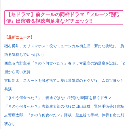
【冬ドラマ】前クールの同枠ドラマ『フルーツ宅配
便』出演者＆視聴満足度などチェック!!
【最新ニュース】
磯村勇斗、カリスマホスト役でミュージカル初主演 新たな挑戦に「胸
踊る気持ちでいっぱい」
西島＆内野主演『きのう何食べた？』春ドラマ最高の満足度を記録、F2
層から高い支持
古田新太、スカートを脱ぎ捨て…夏は昔気質のヤクザ役 ムロツヨシと
共演
『きのう何食べた？』、普通ではない“特別な時間”を描くドラマ
『きのう何食べた？』志賀廣太郎の代役に田山涼成 緊急手術受け降板
志賀廣太郎、『きのう何食べた？』降板 脳血栓で手術、休養も命に別
状なし