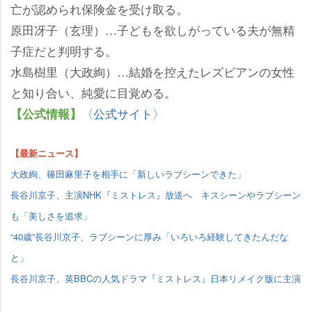
亡が認められ保険金を受け取る。
原田冴子（玄理）…子どもを欲しがっている夫が無精
子症だと判明する。
水島樹里（大政絢）…結婚を控えたレズビアンの女性
と知り合い、純愛に目覚める。
〈公式サイト〉
【公式情報】
【最新ニュース】
大政絢、篠田麻里子を相手に「新しいラブシーンできた」
長谷川京子、主演NHK『ミストレス』放送へ キスシーンやラブシーン
も「美しさを追求」
“40歳”長谷川京子、ラブシーンに厚み「いろいろ経験してきたんだな
と」
長谷川京子、英BBCの人気ドラマ『ミストレス』日本リメイク版に主演