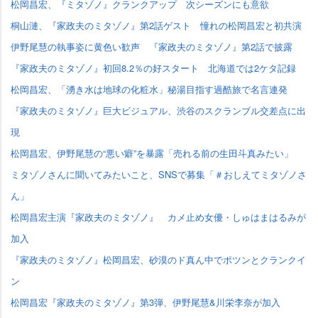
松岡昌宏、『ミタゾノ』クランクアップ 次シーズンにも意欲
桐山漣、『家政夫のミタゾノ』第2話ゲスト 憧れの松岡昌宏と初共演
伊野尾慧の執事姿に黄色い歓声 『家政夫のミタゾノ』第2話で披露
『家政夫のミタゾノ』初回8.2％の好スタート 北海道では2ケタ記録
松岡昌宏、「湧き水は地球の化粧水」秘湯目指す過酷旅で名言連発
『家政夫のミタゾノ』巨大ビジュアル、渋谷のスクランブル交差点に出
現
松岡昌宏、伊野尾慧の“悪い癖”を暴露「売れる前の生田斗真みたい」
ミタゾノさんに聞いてみたいこと、SNSで募集「＃おしえてミタゾノさ
ん」
松岡昌宏主演『家政夫のミタゾノ』 カメ止め女優・しゅはまはるみが
加入
『家政夫のミタゾノ』松岡昌宏、砂漠のド真ん中でポツンとクランクイ
ン
松岡昌宏『家政夫のミタゾノ』第3弾、伊野尾慧&川栄李奈が加入