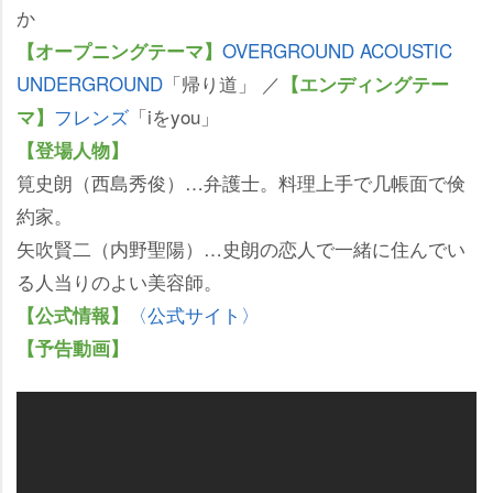
か
OVERGROUND ACOUSTIC
【オープニングテーマ】
UNDERGROUND
「帰り道」 ／
【エンディングテー
フレンズ
「iをyou」
マ】
【登場人物】
筧史朗（西島秀俊）…弁護士。料理上手で几帳面で倹
約家。
矢吹賢二（内野聖陽）…史朗の恋人で一緒に住んでい
る人当りのよい美容師。
〈公式サイト〉
【公式情報】
【予告動画】