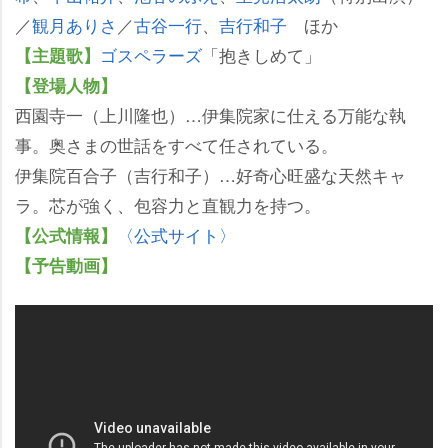
／
観月ありさ
／
古谷一行
、
吉行和子
ほか
ゴスペラーズ
「抱きしめて」
【主題歌】
【登場人物】
西園寺一（上川隆也）…伊集院家に仕える万能な執
事。奥さまの世話をすべて任されている。
伊集院百合子（吉行和子）…好奇心旺盛な天然キャ
ラ。芯が強く、包容力と直観力を持つ。
〈公式サイト〉
【公式情報】
【予告動画】