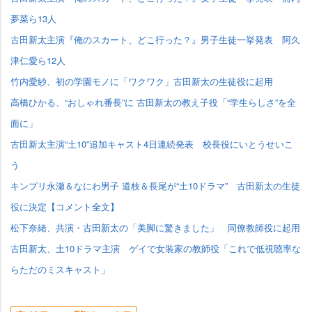
夢菜ら13人
古田新太主演『俺のスカート、どこ行った？』男子生徒一挙発表 阿久
津仁愛ら12人
竹内愛紗、初の学園モノに「ワクワク」古田新太の生徒役に起用
高橋ひかる、“おしゃれ番長”に 古田新太の教え子役「“学生らしさ”を全
面に」
古田新太主演“土10”追加キャスト4日連続発表 校長役にいとうせいこ
う
キンプリ永瀬＆なにわ男子 道枝＆長尾が“土10ドラマ” 古田新太の生徒
役に決定【コメント全文】
松下奈緒、共演・古田新太の「美脚に驚きました」 同僚教師役に起用
古田新太、土10ドラマ主演 ゲイで女装家の教師役「これで低視聴率な
らただのミスキャスト」