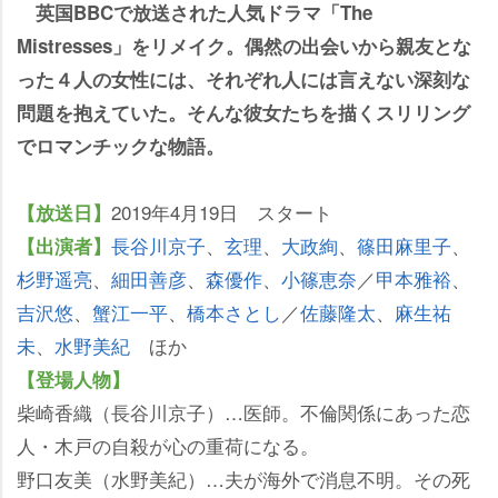
英国BBCで放送された人気ドラマ「The
Mistresses」をリメイク。偶然の出会いから親友とな
った４人の女性には、それぞれ人には言えない深刻な
問題を抱えていた。そんな彼女たちを描くスリリング
でロマンチックな物語。
2019年4月19日 スタート
【放送日】
長谷川京子
、
玄理
、
大政絢
、
篠田麻里子
、
【出演者】
杉野遥亮
、
細田善彦
、
森優作
、
小篠恵奈
／
甲本雅裕
、
吉沢悠
、
蟹江一平
、
橋本さとし
／
佐藤隆太
、
麻生祐
未
、
水野美紀
ほか
【登場人物】
柴崎香織（長谷川京子）…医師。不倫関係にあった恋
人・木戸の自殺が心の重荷になる。
野口友美（水野美紀）…夫が海外で消息不明。その死