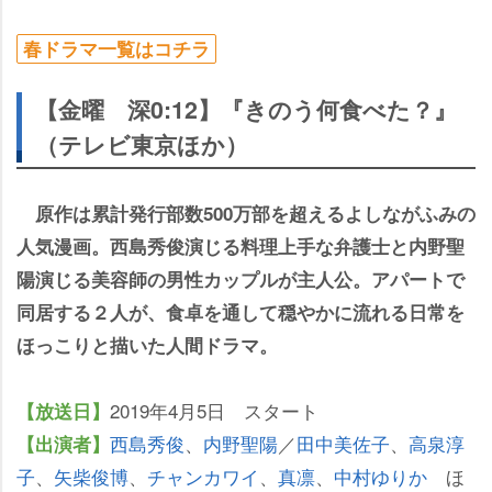
春ドラマ一覧はコチラ
【金曜 深0:12】『きのう何食べた？』
（テレビ東京ほか）
原作は累計発行部数500万部を超えるよしながふみの
人気漫画。西島秀俊演じる料理上手な弁護士と内野聖
陽演じる美容師の男性カップルが主人公。アパートで
同居する２人が、食卓を通して穏やかに流れる日常を
ほっこりと描いた人間ドラマ。
2019年4月5日 スタート
【放送日】
西島秀俊
、
内野聖陽
／
田中美佐子
、
高泉淳
【出演者】
子
、
矢柴俊博
、
チャンカワイ
、
真凛
、
中村ゆりか
ほ