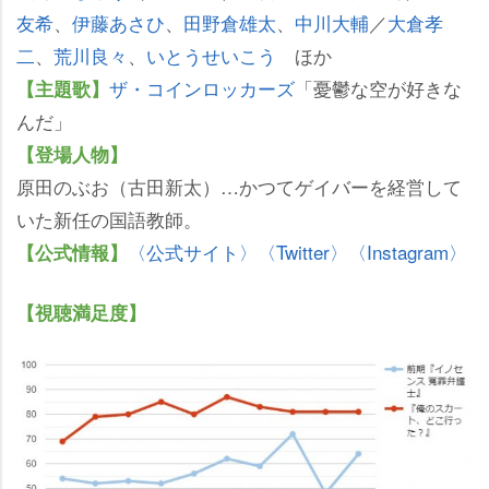
友希
、
伊藤あさひ
、
田野倉雄太
、
中川大輔
／
大倉孝
二
、
荒川良々
、
いとうせいこう
ほか
ザ・コインロッカーズ
「憂鬱な空が好きな
【主題歌】
んだ」
【登場人物】
原田のぶお（古田新太）…かつてゲイバーを経営して
いた新任の国語教師。
〈公式サイト〉
〈Twitter〉
〈Instagram〉
【公式情報】
【視聴満足度】