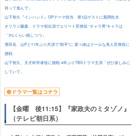
持って進んで」
山下智久『インハンド』OPテーマ担当 第1話ゲストに風間杜夫
オリラジ藤森、ドラマ初出演でエリート官僚役 “チャラ男”キャラは
「3%くらい残しつつ」
濱田岳、山Pと11年ぶり共演で“助手”に 菜々緒はクールな美人官僚役に
挑戦
山下智久、天才科学者役に挑戦 4年ぶりTBSドラマ主演「ぜひ楽しみに
していて」
春ドラマ一覧はコチラ
【金曜 後11:15】『家政夫のミタゾノ』
（テレビ朝日系）