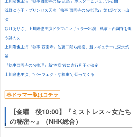
上川隆也主演『執事西園寺の名推理2』ポスタービジュアル公開
浅野ゆう子・プリンセス天功『執事 西園寺の名推理2』第1話ゲスト出
演
観月ありさ、上川隆也主演ドラマにレギュラー出演 執事・西園寺を追
う謎の女
上川隆也主演『執事 西園寺』佐藤二朗ら続投、新レギュラーに森永悠
希
『執事西園寺の名推理』新“奥様”役に吉行和子が決定
上川隆也主演、“パーフェクトな執事”が帰ってくる
春ドラマ一覧はコチラ
【金曜 後10:00】『ミストレス～女たち
の秘密～』（NHK総合）