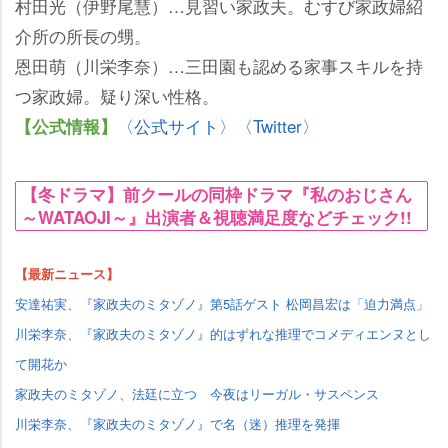
村田光（伊野尾慧）…見習い家政夫。むすび家政婦紹
介所の所長の甥。
恩田萌（川栄李奈）…三田園も認める家事スキルを持
つ家政婦。疑り深い性格。
〈公式サイト〉
〈Twitter〉
【公式情報】
【冬ドラマ】前クールの同枠ドラマ『私のおじさん
～WATAOJI～』出演者＆視聴満足度などチェック!!
【最新ニュース】
安達祐実、『家政夫のミタゾノ』第5話ゲスト 松岡昌宏は「迫力満点」
川栄李奈、『家政夫のミタゾノ』的はずれな推理でコメディエンヌとし
て開花か
家政夫のミタゾノ、法廷に立つ 今夜はリーガル・サスペンス
川栄李奈、『家政夫のミタゾノ』で名（迷）推理を発揮