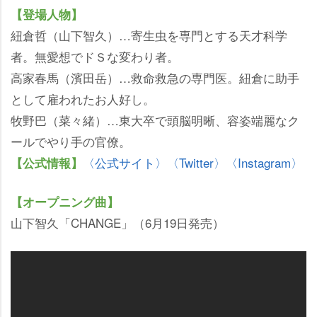
【登場人物】
紐倉哲（山下智久）…寄生虫を専門とする天才科学
者。無愛想でドＳな変わり者。
高家春馬（濱田岳）…救命救急の専門医。紐倉に助手
として雇われたお人好し。
牧野巴（菜々緒）…東大卒で頭脳明晰、容姿端麗なク
ールでやり手の官僚。
〈公式サイト〉
〈Twitter〉
〈Instagram〉
【公式情報】
【オープニング曲】
山下智久「CHANGE」（6月19日発売）