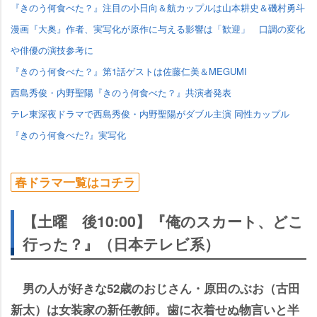
『きのう何食べた？』注目の小日向＆航カップルは山本耕史＆磯村勇斗
漫画『大奥』作者、実写化が原作に与える影響は「歓迎」 口調の変化
俳優の演技参考に
『きのう何食べた？』第1話ゲストは佐藤仁美＆MEGUMI
西島秀俊・内野聖陽『きのう何食べた？』共演者発表
テレ東深夜ドラマで西島秀俊・内野聖陽がダブル主演 同性カップル
『きのう何食べた?』実写化
春ドラマ一覧はコチラ
【土曜 後10:00】『俺のスカート、どこ
行った？』（日本テレビ系）
男の人が好きな52歳のおじさん・原田のぶお（古田
新太）は女装家の新任教師。歯に衣着せぬ物言いと半