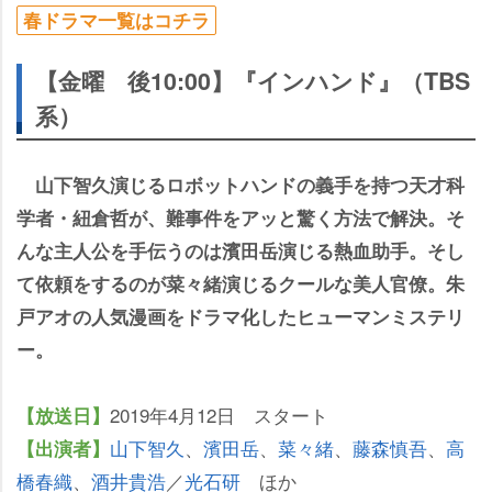
春ドラマ一覧はコチラ
【金曜 後10:00】『インハンド』（TBS
系）
山下智久演じるロボットハンドの義手を持つ天才科
学者・紐倉哲が、難事件をアッと驚く方法で解決。そ
んな主人公を手伝うのは濱田岳演じる熱血助手。そし
て依頼をするのが菜々緒演じるクールな美人官僚。朱
戸アオの人気漫画をドラマ化したヒューマンミステリ
ー。
2019年4月12日 スタート
【放送日】
山下智久
、
濱田岳
、
菜々緒
、
藤森慎吾
、
高
【出演者】
橋春織
、
酒井貴浩
／
光石研
ほか