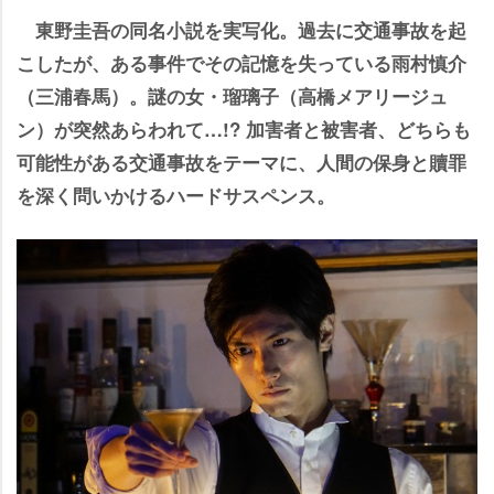
東野圭吾の同名小説を実写化。過去に交通事故を起
こしたが、ある事件でその記憶を失っている雨村慎介
（三浦春馬）。謎の女・瑠璃子（高橋メアリージュ
ン）が突然あらわれて…!? 加害者と被害者、どちらも
可能性がある交通事故をテーマに、人間の保身と贖罪
を深く問いかけるハードサスペンス。