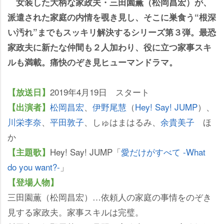
女装した大柄な家政夫・三田園薫（松岡昌宏）が、
派遣された家庭の内情を覗き見し、そこに巣食う“根深
い汚れ”までもスッキリ解決するシリーズ第３弾。最恐
家政夫に新たな仲間も２人加わり、役に立つ家事スキ
ルも満載。痛快のぞき見ヒューマンドラマ。
2019年4月19日 スタート
【放送日】
松岡昌宏
、
伊野尾慧
（
Hey! Say! JUMP
）、
【出演者】
川栄李奈
、
平田敦子
、しゅはまはるみ、
余貴美子
ほ
か
Hey! Say! JUMP「
愛だけがすべて -What
【主題歌】
do you want?-
」
【登場人物】
三田園薫（松岡昌宏）…依頼人の家庭の事情をのぞき
見する家政夫。家事スキルは完璧。