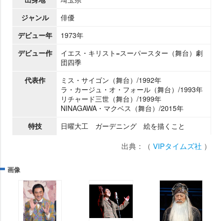
ジャンル
俳優
デビュー年
1973年
デビュー作
イエス・キリスト=スーパースター（舞台）劇
団四季
代表作
ミス・サイゴン（舞台）/1992年
ラ・カージュ・オ・フォール（舞台）/1993年
リチャード三世（舞台）/1999年
NINAGAWA・マクベス（舞台）/2015年
特技
日曜大工 ガーデニング 絵を描くこと
出典：（
VIPタイムズ社
）
画像