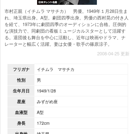
市村正親（イチムラ マサチカ） 男優。1949年１月28日生ま
れ、埼玉県出身。A型。劇団四季出身。男優の西村晃の付き人
を経て、1973年に劇団四季のオーディションに合格。圧倒的
な演技力で、同劇団の看板ミュージカルスターとして活躍す
る。退団後も舞台を中心に活動し、近年は映画やドラマ、ナ
レーターと幅広く活躍。妻は女優・歌手の篠原涼子。
2008-04-25 更新
フリガナ
イチムラ マサチカ
性別
男
生年月日
1949/1/28
星座
みずがめ座
血液型
A型
身長
172cm
出身地
埼玉県