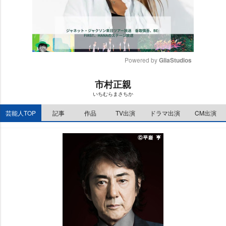
Powered by 
GliaStudios
M
市村正親
u
いちむらまさちか
t
e
芸能人TOP
記事
作品
TV出演
ドラマ出演
CM出演