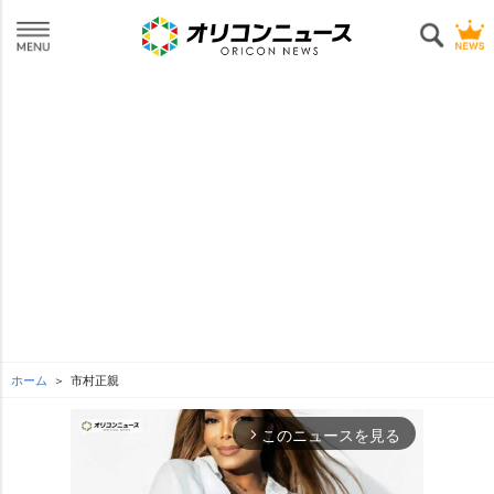
ホーム
市村正親
このニュースを見る
arrow_forward_ios