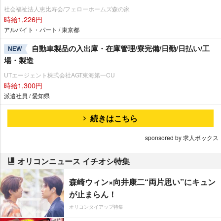
社会福祉法人恵比寿会/フェローホームズ森の家
時給1,226円
アルバイト・パート / 東京都
自動車製品の入出庫・在庫管理/寮完備/日勤/日払い/工
NEW
場・製造
UTエージェント株式会社AGT東海第一CU
時給1,300円
派遣社員 / 愛知県
続きはこちら
sponsored by 求人ボックス
オリコンニュース イチオシ特集
森崎ウィン×向井康二“両片思い”にキュン
が止まらん！
オリコンタイアップ特集