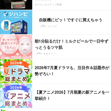
オリコンタイアップ特集
自販機にピッ！ですぐに買えちゃう
（PR）ジハンピ
朝1分貼るだけ！ミルクピールで一日中ず
っとうるツヤ肌
（PR）サボリーノ
2026年7月夏ドラマも、注目作＆話題作が
勢ぞろい！
【夏アニメ2026】7月期夏の新アニメを一
挙紹介！