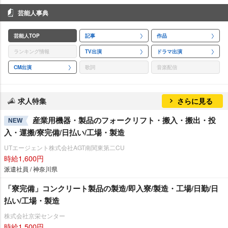
芸能人事典
芸能人TOP
記事
作品
ランキング情報
TV出演
ドラマ出演
CM出演
歌詞
音楽配信
求人特集
さらに見る
産業用機器・製品のフォークリフト・搬入・搬出・投
NEW
入・運搬/寮完備/日払い/工場・製造
UTエージェント株式会社AGT南関東第二CU
時給1,600円
派遣社員 / 神奈川県
「寮完備」コンクリート製品の製造/即入寮/製造・工場/日勤/日
払い/工場・製造
株式会社京栄センター
時給1,500円