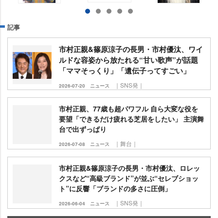
記事
市村正親&篠原涼子の長男・市村優汰、ワイ
ルドな容姿から放たれる“甘い歌声”が話題
「ママそっくり」「遺伝子ってすごい」
｜SNS発｜
2026-07-20
ニュース
市村正親、77歳も超パワフル 自ら大変な役を
要望「できるだけ疲れる芝居をしたい」 主演舞
台で出ずっぱり
｜舞台｜
2026-07-08
ニュース
市村正親&篠原涼子の長男・市村優汰、ロレッ
クスなど“高級ブランド”が並ぶ“セレブショッ
ト”に反響「ブランドの多さに圧倒」
｜SNS発｜
2026-06-04
ニュース