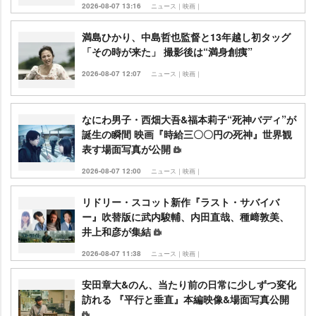
2026-08-07 13:16
ニュース｜映画｜
満島ひかり、中島哲也監督と13年越し初タッグ
「その時が来た」 撮影後は“満身創痍”
2026-08-07 12:07
ニュース｜映画｜
なにわ男子・西畑大吾&福本莉子“死神バディ”が
誕生の瞬間 映画『時給三〇〇円の死神』世界観
表す場面写真が公開
2026-08-07 12:00
ニュース｜映画｜
リドリー・スコット新作『ラスト・サバイバ
ー』吹替版に武内駿輔、内田直哉、種﨑敦美、
井上和彦が集結
2026-08-07 11:38
ニュース｜映画｜
安田章大&のん、当たり前の日常に少しずつ変化
訪れる 『平行と垂直』本編映像&場面写真公開