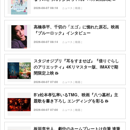
2026-08-07 08:18
ニュース｜映画｜
高橋恭平、千切の「エゴ」に惚れた原石。映画
『ブルーロック』インタビュー
2026-08-07 08:14
ニュース｜映画｜
スタジオジブリ『耳をすませば』『借りぐらし
のアリエッティ』4Kリマスター版、IMAXで期
間限定上映
2026-08-07 07:00
ニュース｜映画｜
B’z松本孝弘率いるTMG、映画『八つ墓村』主
題歌を書き下ろし エンディングを彩る
2026-08-07 07:00
ニュース｜映画｜
板垣李光人、劇中のネームプレートは自筆 達筆