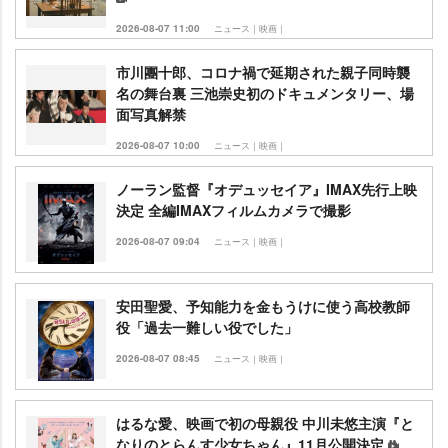
2026-08-07 11:00
ニュース｜映画｜
市川團十郎、コロナ禍で延期された親子同時襲
名の舞台裏 三池崇史初のドキュメンタリー、場
面写真解禁
2026-08-07 10:00
ニュース｜映画｜
ノーラン監督『オデュッセイア』IMAX先行上映
決定 全編IMAXフィルムカメラで撮影
2026-08-07 09:04
ニュース｜映画｜
安田聖愛、予知能力を金もうけに使う高校教師
役「過去一難しい役でした」
2026-08-07 08:45
ニュース｜映画｜
はるな愛、映画で初の母親役 中川未悠主演『と
なりのとらんす少女ちゃん』11月公開決定