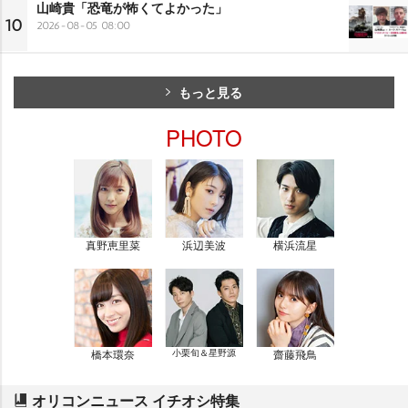
山崎貴「恐竜が怖くてよかった」
10
2026-08-05 08:00
もっと見る
PHOTO
真野恵里菜
浜辺美波
横浜流星
橋本環奈
小栗旬＆星野源
齋藤飛鳥
オリコンニュース イチオシ特集