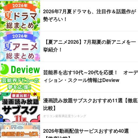
2026年7月夏ドラマも、注目作＆話題作が
勢ぞろい！
【夏アニメ2026】7月期夏の新アニメを一
挙紹介！
芸能界を志す10代～20代を応援！ オーデ
ィション・スクール情報はDeview
漫画読み放題サブスクおすすめ11選【徹底
比較】
オリコン顧客満足度ランキング
2026年動画配信サービスおすすめ40選