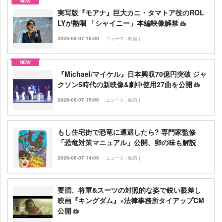
実写版『モアナ』巨大カニ・タマトア役のROL
LYが熱唱 「シャイニー」本編映像解禁
2026-08-07 16:00
ニュース｜映画｜
『Michael/マイケル』日本興収70億円突破 ジャ
クソン5時代の新映像&劇中使用27曲を公開
2026-08-07 15:00
ニュース｜映画｜
もし住宅街で恐竜に遭遇したら? 専門家監修
「恐竜対策マニュアル」公開、卵の味も解説
2026-08-07 14:00
ニュース｜映画｜
要潤、将軍&スーツの対照的な姿で鋭い眼差し
映画『キングダム』×法律事務所タイアップCM
公開