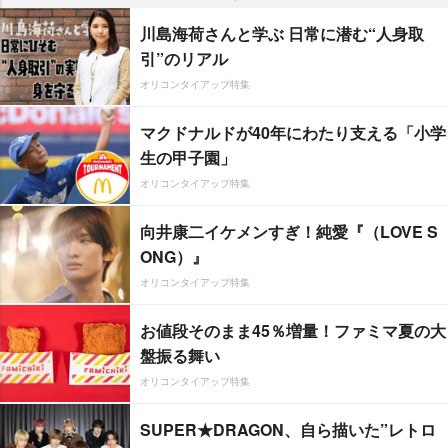
川島海荷さんと学ぶ 日常に潜む“人身取
引”のリアル
オリコンタイアップ特集
マクドナルドが40年にわたり支える「小学
生の甲子園」
オリコンタイアップ特集
向井康二イケメンすぎ！純愛『（LOVE S
ONG）』
オリコンタイアップ特集
お値段そのまま45％増量！ファミマ夏の大
盤振る舞い
オリコンタイアップ特集
SUPER★DRAGON、自ら描いた”レトロ