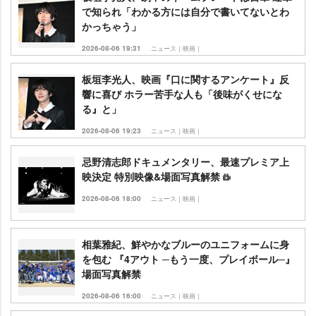
で知られ「わかる方には自分で書いてないとわ
かっちゃう」
2026-08-06 19:31
ニュース｜映画｜
板垣李光人、映画『口に関するアンケート』反
響に喜び ホラー苦手な人も「後味がくせにな
る』と」
2026-08-06 19:23
ニュース｜映画｜
忌野清志郎ドキュメンタリー、最速プレミア上
映決定 特別映像&場面写真解禁
2026-08-06 18:00
ニュース｜映画｜
相葉雅紀、鮮やかなブルーのユニフォームに身
を包む 『4アウト ─もう一度、プレイボール─』
場面写真解禁
2026-08-06 16:00
ニュース｜映画｜