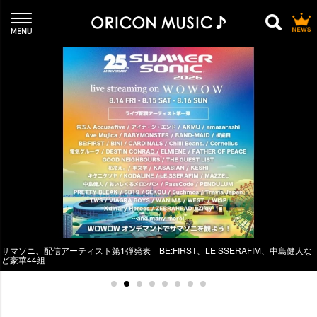
サマソニ、配信アーティスト第1弾発表 BE:FIRST、LE SSERAFIM、中島健人な
ど豪華44組