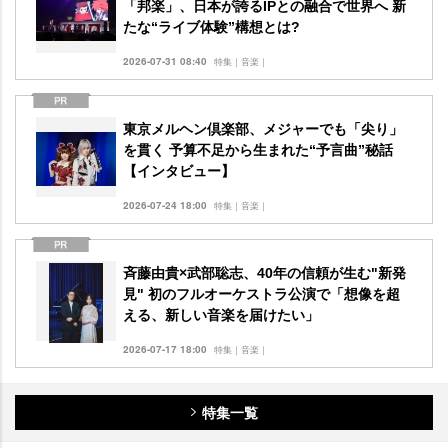
「邦楽」、日本が誇るIPとの融合で世界へ 新
たな“ライブ体験”構想とは?
2026-07-31 08:40
特集｜音楽｜
東京メルヘン倶楽部、メジャーでも「尖り」
を貫く 予算不足から生まれた“予言曲”秘話
【インタビュー】
2026-07-24 18:00
特集｜音楽｜
斉藤由貴×武部聡志、40年の信頼が生む"新発
見" 初のフルオーケストラ公演で「想像を超
える、新しい音楽を届けたい」
2026-07-17 18:00
特集｜音楽｜
特集一覧