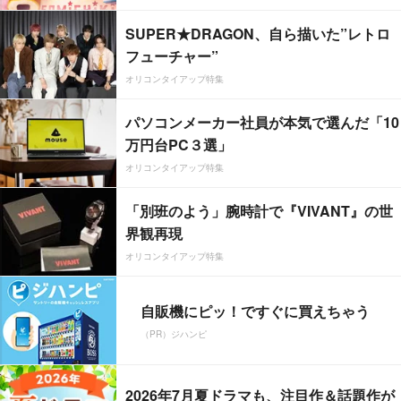
SUPER★DRAGON、自ら描いた”レトロ
フューチャー”
オリコンタイアップ特集
パソコンメーカー社員が本気で選んだ「10
万円台PC３選」
オリコンタイアップ特集
「別班のよう」腕時計で『VIVANT』の世
界観再現
オリコンタイアップ特集
自販機にピッ！ですぐに買えちゃう
（PR）ジハンピ
2026年7月夏ドラマも、注目作＆話題作が