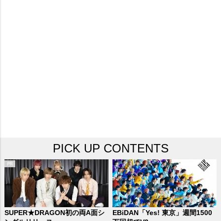
PICK UP CONTENTS
SUPER★DRAGON初の両A面シ
EBiDAN「Yes! 東京」週間1500