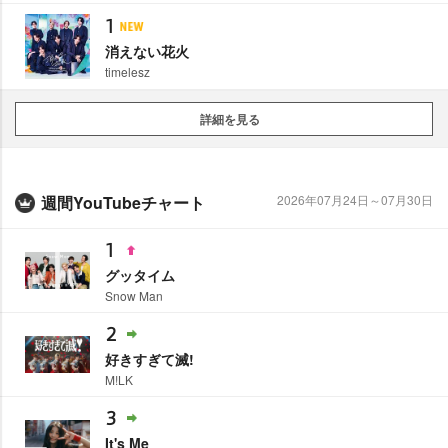
1
消えない花火
timelesz
詳細を見る
週間YouTubeチャート
2026年07月24日～07月30日
1
グッタイム
Snow Man
2
好きすぎて滅!
M!LK
3
It's Me