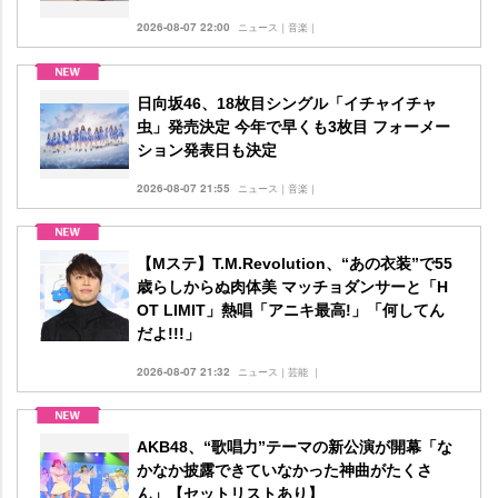
2026-08-07 22:00
ニュース｜音楽｜
日向坂46、18枚目シングル「イチャイチャ
虫」発売決定 今年で早くも3枚目 フォーメー
ション発表日も決定
2026-08-07 21:55
ニュース｜音楽｜
【Mステ】T.M.Revolution、“あの衣装”で55
歳らしからぬ肉体美 マッチョダンサーと「H
OT LIMIT」熱唱「アニキ最高!」「何してん
だよ!!!」
2026-08-07 21:32
ニュース｜芸能 ｜
AKB48、“歌唱力”テーマの新公演が開幕「な
かなか披露できていなかった神曲がたくさ
ん」【セットリストあり】