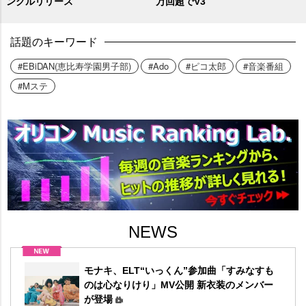
ングルリリース
万回超でV3
話題のキーワード
#EBiDAN(恵比寿学園男子部)
#Ado
#ピコ太郎
#音楽番組
#Mステ
NEWS
モナキ、ELT“いっくん”参加曲「すみなすも
のは心なりけり」MV公開 新衣装のメンバー
が登場