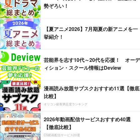
勢ぞろい！
【夏アニメ2026】7月期夏の新アニメを一
挙紹介！
芸能界を志す10代～20代を応援！ オーデ
ィション・スクール情報はDeview
漫画読み放題サブスクおすすめ11選【徹底
比較】
オリコン顧客満足度ランキング
2026年動画配信サービスおすすめ40選
【徹底比較】
CS動画配信サービス20選