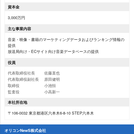
資本金
3,000万円
主な事業内容
音楽・映像・書籍のマーケティングデータおよびランキング情報の
提供
放送局向け・ECサイト向け音楽データベースの提供
役員
代表取締役社長
佐藤直也
代表取締役副社長
原田健明
取締役
小池恒
監査役
小高新一
本社所在地
〒106-0032 東京都港区六本木6-8-10 STEP六本木
オリコンNewS株式会社