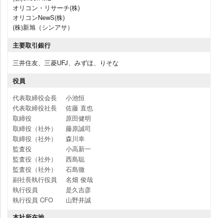
オリコン・リサーチ(株)
オリコンNewS(株)
(株)新旭（シンアサ）
主要取引銀行
三井住友、三菱UFJ、みずほ、りそな
役員
代表取締役会長
小池恒
代表取締役社長
佐藤 直也
取締役
原田健明
取締役（社外）
藤原誠司
取締役（社外）
森川幸
監査役
小高新一
監査役（社外）
西島聡
監査役（社外）
石島徹
副社長執行役員
名畑 俊哉
執行役員
是久吉彦
執行役員 CFO
山野井誠
本社所在地