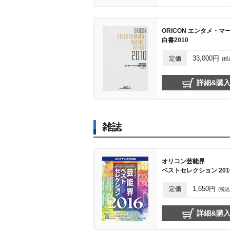
ORICON エンタメ・マ
白書2010
定価
33,000円
(税
詳細&購
雑誌
オリコン芸能界
ベストセレクション 201
定価
1,650円
(税込
詳細&購