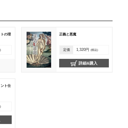
ットの理
正義と悪魔
定価
1,320円
)
(税込)
詳細&購入
メント仕
)
入