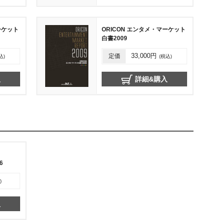
ーケット
ORICON エンタメ・マーケット
白書2009
定価
33,000円
込)
(税込)
入
詳細&購入
6
)
入