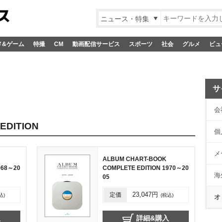
ニュース・特集
メ&ゲーム
特撮
CM
動画配信サービス
スポーツ
社会
グルメ
ビュ
サ
会
EDITION
個
メ
ALBUM CHART-BOOK
968～20
COMPLETE EDITION 1970～20
海
05
定価
23,047円
込)
(税込)
オ
入
詳細&購入