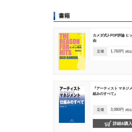
書籍
カメダ式J-POP評論 ヒ
由
定価
1,760円
(税込
『アーティスト マネジ
組みのすべて』
定価
3,080円
(税込
詳細&購