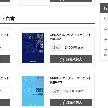
お
ット白書
記
広
ーケット
ORICON エンタメ・マーケット
白書2023
ラ
定価
33,000円
込)
(税込)
プ
頼
入
詳細&購入
ーケット
ORICON エンタメ・マーケット
白書2021
定価
33,000円
込)
(税込)
入
詳細&購入