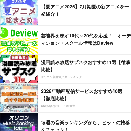
【夏アニメ2026】7月期夏の新アニメを一
挙紹介！
芸能界を志す10代～20代を応援！ オーデ
ィション・スクール情報はDeview
漫画読み放題サブスクおすすめ11選【徹底
比較】
オリコン顧客満足度ランキング
2026年動画配信サービスおすすめ40選
【徹底比較】
CS動画配信サービス20選
毎週の音楽ランキングから、ヒットの推移
をチェック！