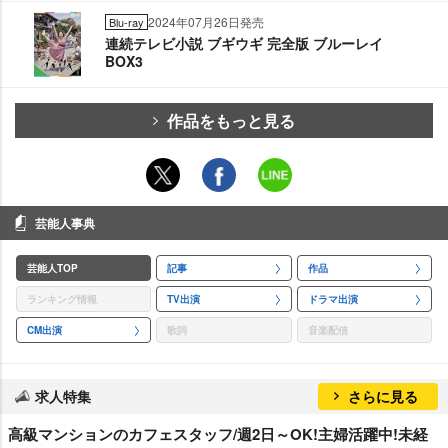
2024年07月26日発売
Blu-ray
連続テレビ小説 ブギウギ 完全版 ブルーレイ
BOX3
作品をもっと見る
芸能人事典
芸能人TOP
記事
作品
ランキング情報
TV出演
ドラマ出演
CM出演
歌詞
音楽配信
求人特集
さらに見る
高級マンションのカフェスタッフ/週2日～OK!主婦活躍中!未経