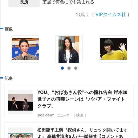
長所
芝居で何色にでも染まれる
出典：（
VIPタイムズ社
）
画像
記事
YOU、“おばあさん役”への憧れ告白 岸本加
世子との喧嘩シーンは「ババア・ファイト
クラブ」
｜映画｜
2026-06-07
ニュース
松田龍平主演『探偵さん、リュック開いてます
よ』 豪華共演者5人が一挙解禁【コメントあ