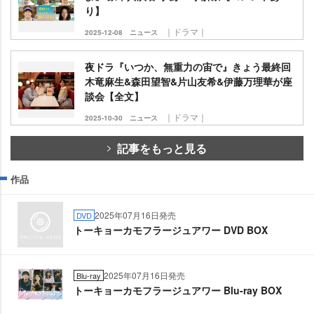
り】
｜ドラマ｜
2025-12-08
ニュース
夜ドラ『いつか、無重力の宙で』きょう最終回
木竜麻生&森田望智&片山友希&伊藤万理華が座
談会【全文】
｜ドラマ｜
2025-10-30
ニュース
記事をもっと見る
作品
2025年07月16日発売
DVD
トーキョーカモフラージュアワー DVD BOX
2025年07月16日発売
Blu-ray
トーキョーカモフラージュアワー Blu-ray BOX