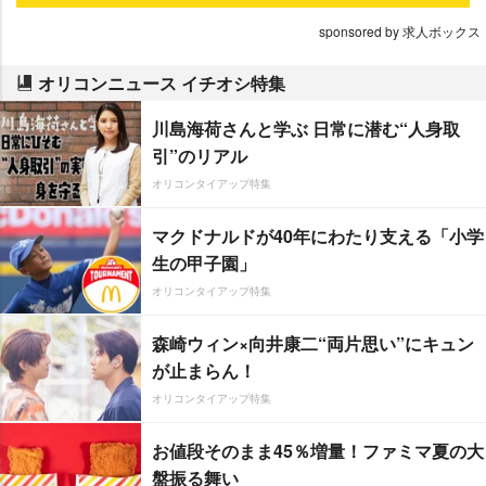
sponsored by 求人ボックス
オリコンニュース イチオシ特集
川島海荷さんと学ぶ 日常に潜む“人身取
引”のリアル
オリコンタイアップ特集
マクドナルドが40年にわたり支える「小学
生の甲子園」
オリコンタイアップ特集
森崎ウィン×向井康二“両片思い”にキュン
が止まらん！
オリコンタイアップ特集
お値段そのまま45％増量！ファミマ夏の大
盤振る舞い