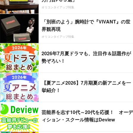
オリコンタイアップ特集
「別班のよう」腕時計で『VIVANT』の世
界観再現
オリコンタイアップ特集
2026年7月夏ドラマも、注目作＆話題作が
勢ぞろい！
【夏アニメ2026】7月期夏の新アニメを一
挙紹介！
芸能界を志す10代～20代を応援！ オーデ
ィション・スクール情報はDeview