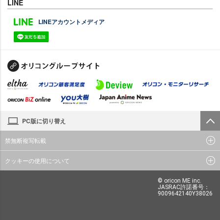
LINE
LINEアカウントメディア
PC版に切り替え
禁無断複写転載
クッキーの使用について
© oricon ME inc.
JASRAC許諾番号：
9009642140Y38026