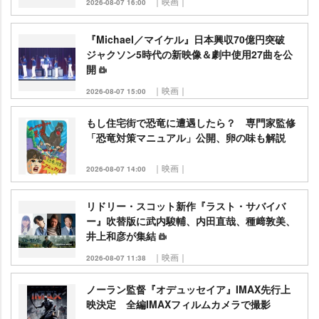
｜映画｜
2026-08-07 16:00
『Michael／マイケル』日本興収70億円突破
ジャクソン5時代の新映像＆劇中使用27曲を公
開
｜映画｜
2026-08-07 15:00
もし住宅街で恐竜に遭遇したら？ 専門家監修
「恐竜対策マニュアル」公開、卵の味も解説
｜映画｜
2026-08-07 14:00
リドリー・スコット新作『ラスト・サバイバ
ー』吹替版に武内駿輔、内田直哉、種﨑敦美、
井上和彦が集結
｜映画｜
2026-08-07 11:38
ノーラン監督『オデュッセイア』IMAX先行上
映決定 全編IMAXフィルムカメラで撮影