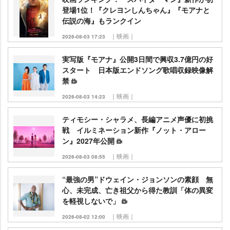
登場1位！『クレヨンしんちゃん』『モアナと
伝説の海』もランクイン
｜映画｜
2026-08-03 17:23
実写版『モアナ』公開3日間で興収3.7億円の好
スタート 日本版エンドソング歌唱収録映像解
禁
｜映画｜
2026-08-03 14:23
ティモシー・シャラメ、長編アニメ声優に初挑
戦 イルミネーション新作『ノット・アロー
ン』2027年公開
｜映画｜
2026-08-03 08:55
“最強の男”ドウェイン・ジョンソンの素顔 無
心、未完成、亡き祖父から得た教訓「体の異変
を軽視しないで」
｜映画｜
2026-08-02 12:00