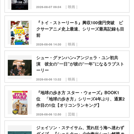
｜映画｜
2026-08-07 09:04
『トイ・ストーリー５』興収100億円突破 ピ
クサーアニメ史上最速、シリーズ最高記録も目
前
｜映画｜
2026-08-06 14:30
シュー・グァンハン×アンジェラ・ユン初共
演 彼女の“一日”が彼の“一年”になるラブスト
ーリー
｜映画｜
2026-08-06 13:32
『地球の歩き方 スター・ウォーズ』BOOK1
位 「地球の歩き方」シリーズ4年ぶり、通算2
作目の1位【オリコンランキング】
｜芸能｜
2026-08-06 12:50
ジェイソン・ステイサム、荒れ狂う海へ迷わず
ダイブ 『シェルター』少女救出シーン解禁