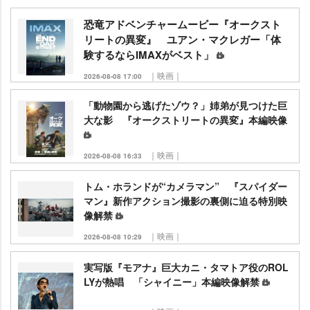
恐竜アドベンチャームービー『オークスト
リートの異変』 ユアン・マクレガー「体
験するならIMAXがベスト」
｜映画｜
2026-08-08 17:00
「動物園から逃げたゾウ？」姉弟が見つけた巨
大な影 『オークストリートの異変』本編映像
｜映画｜
2026-08-08 16:33
トム・ホランドが“カメラマン” 『スパイダー
マン』新作アクション撮影の裏側に迫る特別映
像解禁
｜映画｜
2026-08-08 10:29
実写版『モアナ』巨大カニ・タマトア役のROL
LYが熱唱 「シャイニー」本編映像解禁