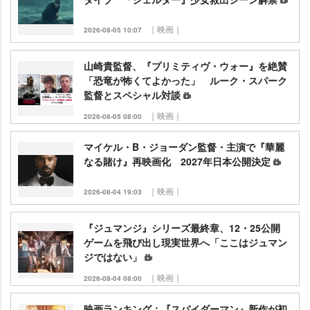
｜映画｜
2026-08-05 10:07
山崎貴監督、『プリミティヴ・ウォー』を絶賛
「恐竜が怖くてよかった」 ルーク・スパーク
監督とスペシャル対談
｜映画｜
2026-08-05 08:00
マイケル・B・ジョーダン監督・主演で『華麗
なる賭け』再映画化 2027年日本公開決定
｜映画｜
2026-08-04 19:03
『ジュマンジ』シリーズ最終章、12・25公開
ゲームを飛び出し現実世界へ「ここはジュマン
ジではない」
｜映画｜
2026-08-04 08:00
映画ランキング：『スパイダーマン』新作が初