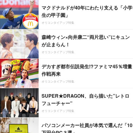
マクドナルドが40年にわたり支える「小学
生の甲子園」
オリコンタイアップ特集
森崎ウィン×向井康二“両片思い”にキュン
が止まらん！
オリコンタイアップ特集
デカすぎ都市伝説発生!?ファミマ45％増量
作戦再来
オリコンタイアップ特集
SUPER★DRAGON、自ら描いた”レトロ
フューチャー”
オリコンタイアップ特集
パソコンメーカー社員が本気で選んだ「10
万円台PC３選」