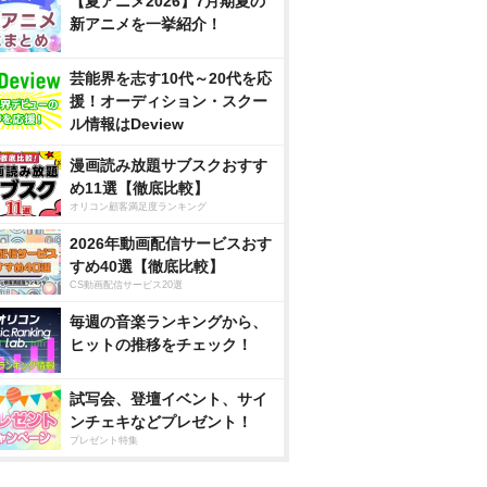
【夏アニメ2026】7月期夏の
新アニメを一挙紹介！
芸能界を志す10代～20代を応
援！オーディション・スクー
ル情報はDeview
漫画読み放題サブスクおすす
め11選【徹底比較】
オリコン顧客満足度ランキング
2026年動画配信サービスおす
すめ40選【徹底比較】
CS動画配信サービス20選
毎週の音楽ランキングから、
ヒットの推移をチェック！
試写会、登壇イベント、サイ
ンチェキなどプレゼント！
プレゼント特集