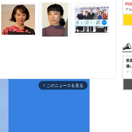
時給
アル
茶
違
オ
このニュースを見る
arrow_forward_ios