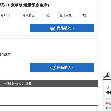
取り 豪華版(数量限定生産)
4
3
6月17日
最高順位
登場回数
位
週
商品購入
05月08日
商品購入
作品をもっと見る
フ
長
株
時給
派遣