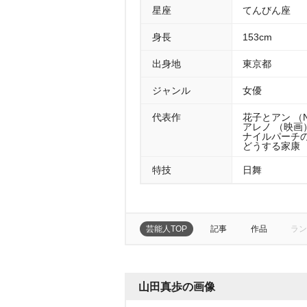
星座
てんびん座
身長
153cm
出身地
東京都
ジャンル
女優
代表作
花子とアン （N
アレノ （映画）
ナイルパーチの
どうする家康 （
特技
日舞
芸能人TOP
記事
作品
ラン
山田真歩の画像