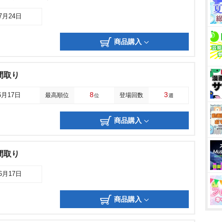
07月24日
商品購入
間取り
8
3
6月17日
最高順位
登場回数
位
週
商品購入
間取り
06月17日
商品購入