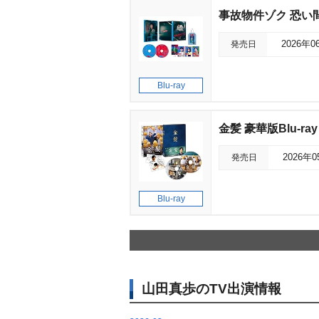
事故物件ゾク 恐い間
発売日
2026年0
Blu-ray
金髪 豪華版Blu-ray
発売日
2026年
Blu-ray
山田真歩のTV出演情報