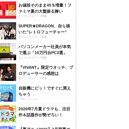
お値段そのまま45％増量！フ
ァミマ夏の大盤振る舞い
オリコンタイアップ特集
SUPER★DRAGON、自ら描
いた”レトロフューチャー”
オリコンタイアップ特集
パソコンメーカー社員が本気
で選ぶ「10万円台PC3選」
オリコンタイアップ特集
『VIVANT』限定ウオッチ、プ
ロデューサーの感想は
オリコンタイアップ特集
自販機にピッ！ですぐに買え
ちゃう
（PR）ジハンピ
2026年7月夏ドラマも、注目
作＆話題作が勢ぞろい！