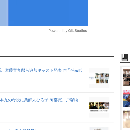
Powered by 
GliaStudios
M
u
t
、宮藤官九郎ら追加キャスト発表 本予告&ポ
e
』坂本九の母役に薬師丸ひろ子 阿部寛、戸塚純