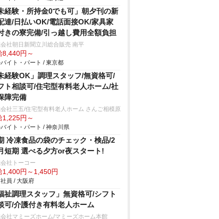
未経験・所持金0でも可」朝夕刊の新
配達/日払いOK/電話面接OK/家具家
付きの寮完備/引っ越し費用全額負担
会社朝日新聞立川総合販売 南平
8,440円～
バイト・パート / 東京都
未経験OK」調理スタッフ/無資格可/
フト相談可/住宅型有料老人ホーム/社
保障完備
会社三五/住宅型有料老人ホーム さんご相模原
1,225円～
バイト・パート / 神奈川県
期 冷凍食品の袋のチェック・検品/2
月短期 選べる夕方or夜スタート!
式会社トーコー
1,400円～1,450円
社員 / 大阪府
福祉調理スタッフ」無資格可/シフト
談可/介護付き有料老人ホーム
式会社マミーズホーム/マミーズホーム本館