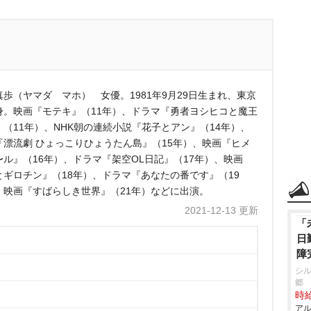
真歩（ヤマダ マホ） 女優。1981年9月29日生まれ、東京
身。映画『モテキ』（11年）、ドラマ『勇者ヨシヒコと魔王
』（11年）、NHK朝の連続小説『花子とアン』（14年）、
『漂流劇 ひょっこりひょうたん島』（15年）、映画『ヒメ
〜ル』（16年）、ドラマ『架空OL日記』（17年）、映画
とギロチン』（18年）、ドラマ『あなたの番です』（19
、映画『すばらしき世界』（21年）などに出演。
2021-12-13 更新
「
日
障
シル
郷
時給
アル