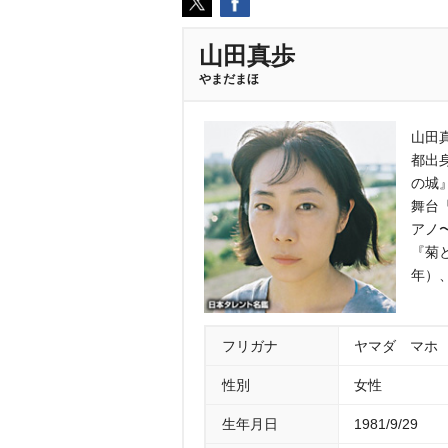
山田真歩
まだまほ
山田
都出
の城
舞台
アノ
『菊
年）
フリガナ
ヤマダ マホ
性別
女性
生年月日
1981/9/29