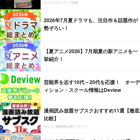
オリコンタイアップ特集
2026年7月夏ドラマも、注目作＆話題作が
勢ぞろい！
【夏アニメ2026】7月期夏の新アニメを一
挙紹介！
芸能界を志す10代～20代を応援！ オーデ
ィション・スクール情報はDeview
漫画読み放題サブスクおすすめ11選【徹底
比較】
オリコン顧客満足度ランキング