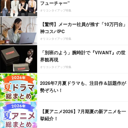
フューチャー”
オリコンタイアップ特集
【驚愕】メーカー社員が推す「10万円台」
神コスパPC
オリコンタイアップ特集
「別班のよう」腕時計で『VIVANT』の世
界観再現
オリコンタイアップ特集
2026年7月夏ドラマも、注目作＆話題作が
勢ぞろい！
【夏アニメ2026】7月期夏の新アニメを一
挙紹介！