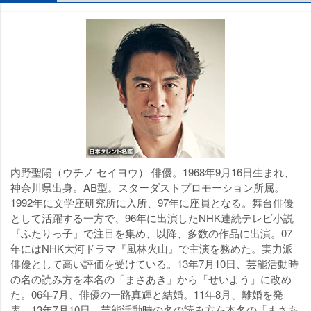
内野聖陽（ウチノ セイヨウ） 俳優。1968年9月16日生まれ、
神奈川県出身。AB型。スターダストプロモーション所属。
1992年に文学座研究所に入所、97年に座員となる。舞台俳優
として活躍する一方で、96年に出演したNHK連続テレビ小説
『ふたりっ子』で注目を集め、以降、多数の作品に出演。07
年にはNHK大河ドラマ『風林火山』で主演を務めた。実力派
俳優として高い評価を受けている。13年7月10日、芸能活動時
の名の読み方を本名の「まさあき」から「せいよう」に改め
た。06年7月、俳優の一路真輝と結婚。11年8月、離婚を発
表。13年7月10日、芸能活動時の名の読み方を本名の「まさあ