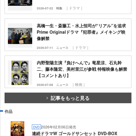
｜ドラマ｜
2026-07-22
特集
高橋一生・斎藤工・水上恒司が“リアル”を追求
Prime Originalドラマ『犯罪者』メイキング映
像解禁
｜ドラマ｜
2026-07-11
ニュース
内野聖陽主演『負けへんで』竜星涼、石丸幹
二、藤本隆宏、美村里江が参戦 特報映像も解禁
【コメントあり】
｜映画｜
2026-07-08
ニュース
記事をもっと見る
作品
2026年02月06日発売
DVD
連続ドラマW ゴールドサンセット DVD-BOX