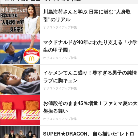
川島海荷さんと学ぶ 日常に潜む“人身取
引”のリアル
オリコンタイアップ特集
マクドナルドが40年にわたり支える「小学
生の甲子園」
オリコンタイアップ特集
イケメンてんこ盛り！尊すぎる男子の純情
ラブに胸キュン
オリコンタイアップ特集
お値段そのまま45％増量！ファミマ夏の大
盤振る舞い
オリコンタイアップ特集
SUPER★DRAGON、自ら描いた”レトロ