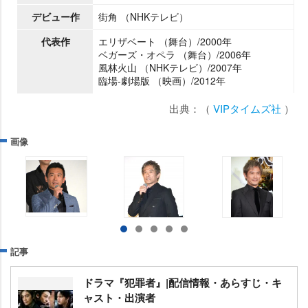
デビュー作
街角 （NHKテレビ）
代表作
エリザベート （舞台）/2000年
ベガーズ・オペラ （舞台）/2006年
風林火山 （NHKテレビ）/2007年
臨場-劇場版 （映画）/2012年
出典：（
VIPタイムズ社
）
画像
記事
ドラマ『犯罪者』|配信情報・あらすじ・キ
ャスト・出演者