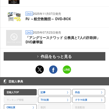
2025年11月07日発売
DVD
PJ ～航空救難団～ DVD-BOX
2025年07月23日発売
DVD
「アングリースクワッド 公務員と7人の詐欺師」
DVD豪華版
作品をもっと見る
芸能人事典
芸能人TOP
記事
作品
ランキング情報
TV出演
ドラマ出演
CM出演
歌詞
音楽配信