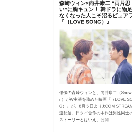
森崎ウィン×向井康二 “両片思
い”に胸キュン！ 韓ドラに物
なくなった人こそ沼るピュア
『（LOVE SONG）』
俳優の森崎ウィンと、向井康二（Snow 
n）がW主演を務めた映画『（LOVE S
G）』が、8月５日よりJ:COM STREA
速配信。日タイ合作の本作は男性同士
ストーリーとはいえ、公開...