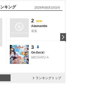
バム
シングル
アルバム
ランキング
デイリーアルバムラン
2026年08月05日付
1
2
BAD(Japanese V
er.)
ATEEZ
3
SODA SODA
7TH YEAR:A Momen
t o…
TWS
TOMORROW X TOGETHER
ランキングトップ