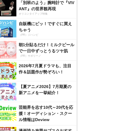
「別班のよう」腕時計で『VIV
ANT』の世界観再現
オリコンタイアップ特集
自販機にピッ！ですぐに買え
ちゃう
（PR）ジハンピ
朝1分貼るだけ！ミルクピール
で一日中ずっとうるツヤ肌
（PR）サボリーノ
2026年7月夏ドラマも、注目
作＆話題作が勢ぞろい！
【夏アニメ2026】7月期夏の
新アニメを一挙紹介！
芸能界を志す10代～20代を応
援！オーディション・スクー
ル情報はDeview
漫画読み放題サブスクおすす