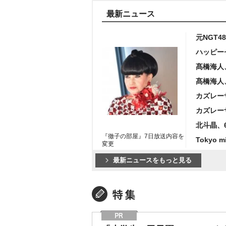
最新ニュース
人気
芸
最新ニュース
元NGT
ハッピー
髙橋海人
髙橋海人
カズレー
カズレー
北斗晶、
『徹子の部屋』7日放送内容を
Tokyo 
変更
最新ニュースをもっと見る