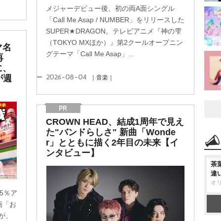
メジャーデビュー後、初の両A面シングル
「Call Me Asap / NUMBER」をリリースした
SUPER★DRAGON。テレビアニメ『神の雫
（TOKYO MXほか）』第2クールオープニン
マ名
グテーマ「Call Me Asap」...
再
に、
2026-08-04
が週
｜音楽｜
CROWN HEAD、結成1周年で見え
た"バンドらしさ" 新曲「Wonde
r」とともに描く2年目の未来【イ
ンタビュー】
茶
違
オ
5％ア
画「お
が、