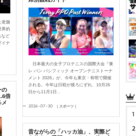
た老舗
世界的
具など
ダイナ
日本最大の女子プロテニスの国際大会『東
レ パン パシフィック オープンテニストーナ
メント 2026』が、今年も東京・有明で開催
される。今年は日程が後ろにずれ、10月26
ーの
日から11月1日...
.6倍
各メ
2026-07-30
｜スポーツ｜
1
2
昔ながらの「ハッカ油」、実際ど