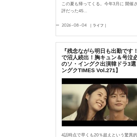
この夏も帰ってくる。今年3月に 開催
評だった45...
2026-08-04
｜ライフ｜
『残念ながら明日も出勤です
で沼人続出！胸キュン＆号泣
のソ・イングク出演韓ドラ3選
ングクTIMES Vol.271】
4話時点で早くも20％超えという驚異