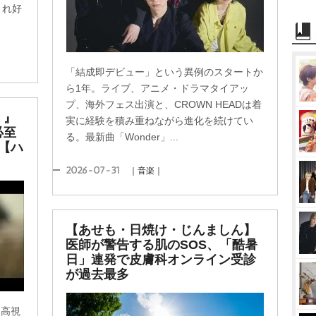
され好
「結成即デビュー」という異例のスタートか
ら1年。ライブ、アニメ・ドラマタイアッ
プ、海外フェス出演と、CROWN HEADは着
！』
実に経験を積み重ねながら進化を続けてい
必至
る。最新曲「Wonder」...
【ハ
2026-07-31
｜音楽｜
【あせも・日焼け・じんましん】
医師が警告する肌のSOS、「酷暑
日」連発で皮膚科オンライン受診
が過去最多
的高視