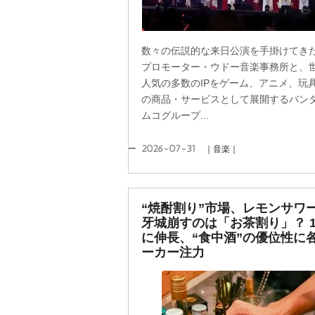
数々の伝説的な来日公演を手掛けてき
プロモーター・ウドー音楽事務所と、
人気の多数のIPをゲーム、アニメ、玩
の商品・サービスとして展開するバン
ムコグループ...
2026-07-31
｜音楽｜
“焼酎割り”市場、レモンサワ
牙城崩すのは「お茶割り」？ 1
に伸長、“食中酒”の優位性に
ーカー注力