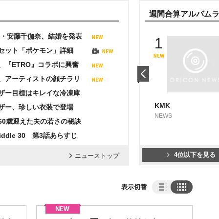
能
音楽
動画
合算シングル
合算アル
デイリーシングル
48・安藤千伽奈、結婚を発表
1
セット「ポケモン」詳細
、『ETRO』コラボに興奮
、アーティストの顔チラリ
ザー目標はキレイな冷凍庫
花咲く道
ザー、珍しい衣装で登場
ME:I
60歳迎えた夫の若さの秘訣
middle 30 第3話あらすじ
4位以下を見る
ニューストップ
表示切替