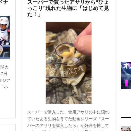
ドナ
スーパーで買ったアサリから“ひょ
っこり”現れた生物に「はじめて見
た！」
野球大
7日
タジア
「小
スーパーで購入した、食用アサリの中に隠れ
ていたある生物を育てた動画シリーズ『スー
パーのアサリを購入したら』が好評を博して