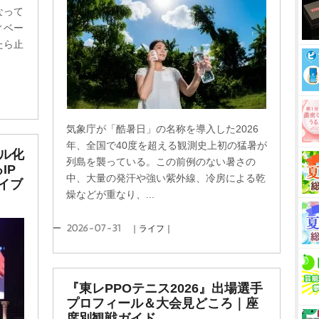
なって
ィベー
たら止
気象庁が「酷暑日」の名称を導入した2026
年、全国で40度を超える観測史上初の猛暑が
ル化
列島を襲っている。この前例のない暑さの
IP
中、大量の発汗や強い紫外線、冷房による乾
イブ
燥などが重なり、...
2026-07-31
｜ライフ｜
『東レPPOテニス2026』出場選手
プロフィール＆大会見どころ｜座
席別観戦ガイド