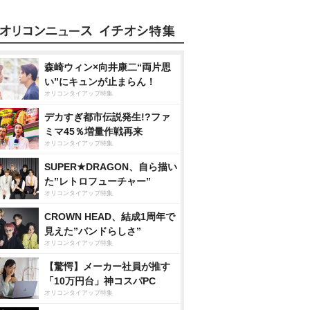
森崎ウィン×向井康二“両片思
い”にキュンが止まらん！
オリコンタイアップ特集
デカすぎ都市伝説発生!?ファ
ミマ45％増量作戦再来
オリコンタイアップ特集
SUPER★DRAGON、自ら描い
た”レトロフューチャー”
オリコンタイアップ特集
CROWN HEAD、結成1周年で
見えた”バンドらしさ”
オリコンタイアップ特集
【驚愕】メーカー社員が推す
「10万円台」神コスパPC
オリコンタイアップ特集