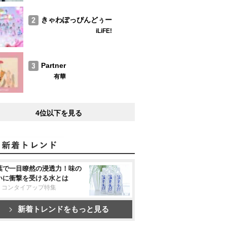
きゃわぽっぴんどぅー
iLiFE!
Partner
有華
4位以下を見る
葉で一目瞭然の浸透力！味の
いに衝撃を受ける水とは
リコンタイアップ特集
新着トレンドをもっと見る