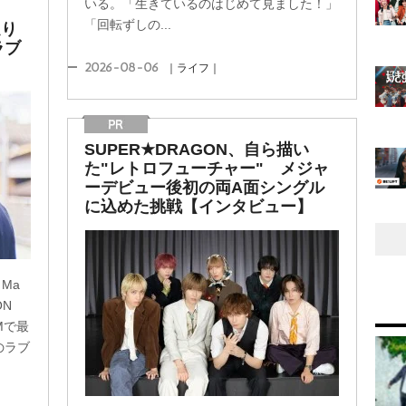
いる。「生きているのはじめて見ました！」
「回転ずしの...
足り
ラブ
2026-08-06
｜ライフ｜
SUPER★DRAGON、自ら描い
た"レトロフューチャー" メジャ
ーデビュー後初の両A面シングル
に込めた挑戦【インタビュー】
Ma
ON
Mで最
のラブ