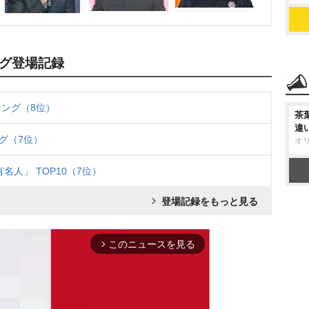
グ登場記録
キング（8位）
茶
違
グ（7位）
オ
名人」 TOP10（7位）
登場記録をもっと見る
このニュースを見る
arrow_forward_ios