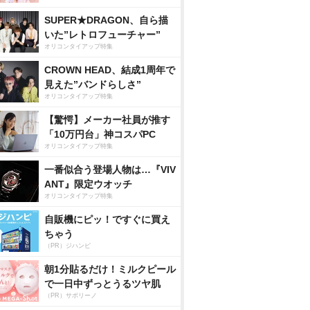
SUPER★DRAGON、自ら描
いた”レトロフューチャー”
オリコンタイアップ特集
CROWN HEAD、結成1周年で
見えた”バンドらしさ”
オリコンタイアップ特集
【驚愕】メーカー社員が推す
「10万円台」神コスパPC
オリコンタイアップ特集
一番似合う登場人物は…『VIV
ANT』限定ウオッチ
オリコンタイアップ特集
自販機にピッ！ですぐに買え
ちゃう
（PR）ジハンピ
朝1分貼るだけ！ミルクピール
で一日中ずっとうるツヤ肌
（PR）サボリーノ