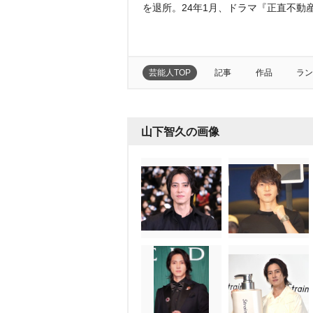
を退所。24年1月、ドラマ『正直不動
芸能人TOP
記事
作品
ラン
山下智久の画像