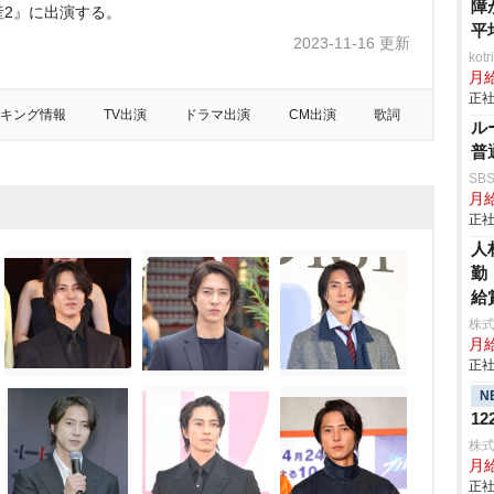
障
産2』に出演する。
平
2023-11-16 更新
ko
月
正社
キング情報
TV出演
ドラマ出演
CM出演
歌詞
ル
普
SB
月給
正社
人
勤
給
株
月
正社
N
1
株
月給
正社