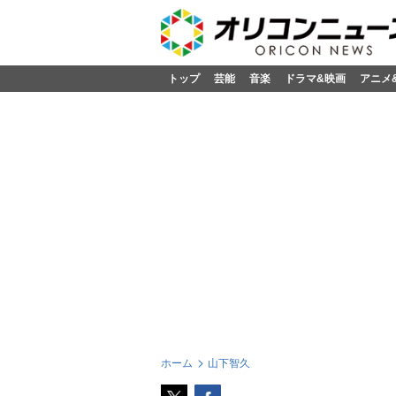
トップ
芸能
音楽
ドラマ&映画
アニメ
ホーム
山下智久