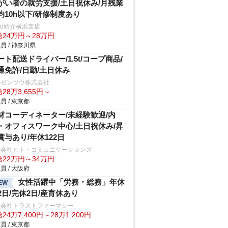
がい者の就労支援/土日祝休み/月残業
均10h以下/研修制度あり
trio紹介横浜支店
給24万円～28万円
員 / 神奈川県
ート配送ドライバー/1.5t/コープ商品/
通免許/日勤/土日休み
Sゼンツウ株式会社
28万3,655円～
員 / 東京都
材コーディネーター/未経験歓迎/内
・オフィスワーク中心/土日祝休み/昇
賞与あり/年休122日
式会社ヒト・コミュニケーションズ
給22万円～34万円
員 / 大阪府
女性活躍中「労務・総務」年休
EW
22日/完休2日/産育休あり
式会社トラストファーマシー
24万7,400円～28万1,200円
員 / 東京都