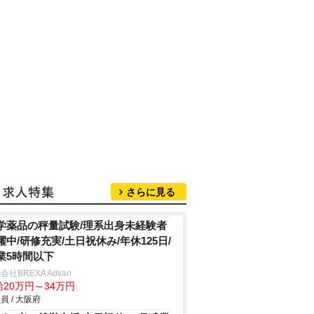
さらに見る
学薬品の秤量試験/理系出身未経験者
躍中/研修充実/土日祝休み/年休125日/
業5時間以下
会社BREXA Advan
給20万円～34万円
員 / 大阪府