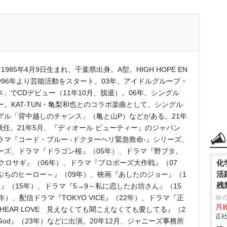
85年4月9日生まれ、千葉県出身。A型。HIGH HOPE EN
”。1996年より芸能活動をスタート。03年、アイドルグループ・
本」でCDデビュー（11年10月、脱退）。06年、シングル
。KAT-TUN・亀梨和也とのコラボ楽曲として、シングル
グル「背中越しのチャンス」（亀と山P）などがある。21年
に就任。21年5月、『ディオール ビューティー』のジャパン
マ『コード・ブルー -ドクターヘリ緊急救命-』シリーズ、
ーズ、ドラマ『ドラゴン桜』（05年）、ドラマ『野ブタ。
クロサギ』（06年）、ドラマ『プロポーズ大作戦』（07
化
活
ぷちのヒーロー～』（09年）、映画『あしたのジョー』（1
残
』（15年）、ドラマ『5→9～私に恋したお坊さん』（15
0年）、配信ドラマ『TOKYO VICE』（22年）、ドラマ『正
株式
月
HEAR LOVE 見えなくても聞こえなくても愛してる』（2
正社
f God』（23年）などに出演。20年12月、ジャニーズ事務所