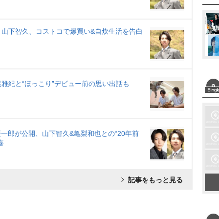
」山下智久、コストコで爆買い&自炊生活を告白
葉雅紀と“ほっこり”デビュー前の思い出話も
一郎が公開、山下智久&亀梨和也との“20年前
喜
記事をもっと見る