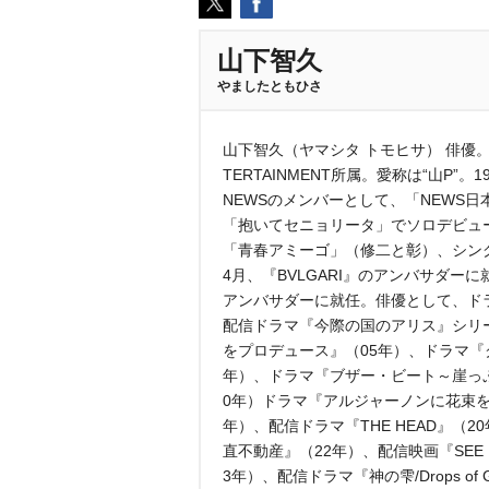
山下智久
ましたともひさ
山下智久（ヤマシタ トモヒサ） 俳優。19
TERTAINMENT所属。愛称は“山P
NEWSのメンバーとして、「NEWS日
「抱いてセニョリータ」でソロデビュー
「青春アミーゴ」（修二と彰）、シン
4月、『BVLGARI』のアンバサダー
アンバサダーに就任。俳優として、ドラ
配信ドラマ『今際の国のアリス』シリ
をプロデュース』（05年）、ドラマ『
年）、ドラマ『ブザー・ビート～崖っ
0年）ドラマ『アルジャーノンに花束を
年）、配信ドラマ『THE HEAD』（2
直不動産』（22年）、配信映画『SEE 
3年）、配信ドラマ『神の雫/Drops o