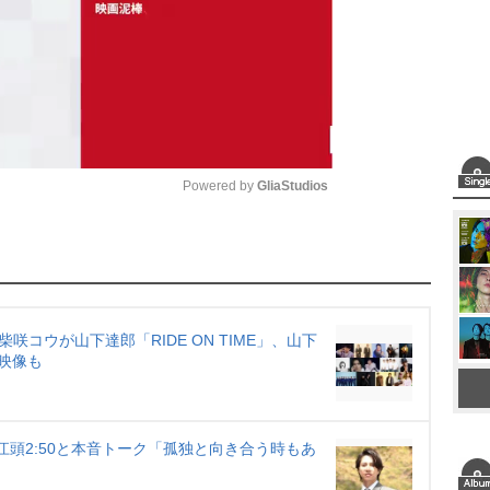
Powered by 
GliaStudios
M
u
t
e
 柴咲コウが山下達郎「RIDE ON TIME」、山下
映像も
江頭2:50と本音トーク「孤独と向き合う時もあ