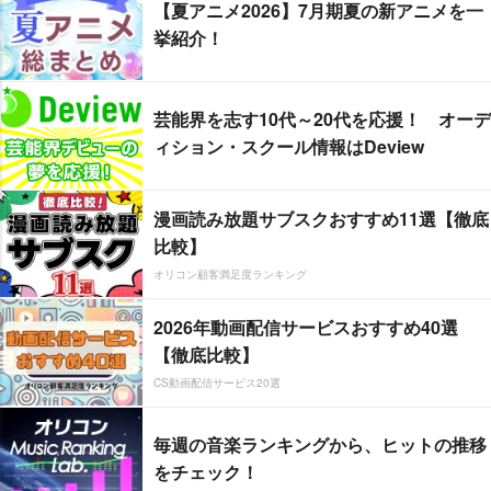
【夏アニメ2026】7月期夏の新アニメを一
挙紹介！
芸能界を志す10代～20代を応援！ オーデ
ィション・スクール情報はDeview
漫画読み放題サブスクおすすめ11選【徹底
比較】
オリコン顧客満足度ランキング
2026年動画配信サービスおすすめ40選
【徹底比較】
CS動画配信サービス20選
毎週の音楽ランキングから、ヒットの推移
をチェック！