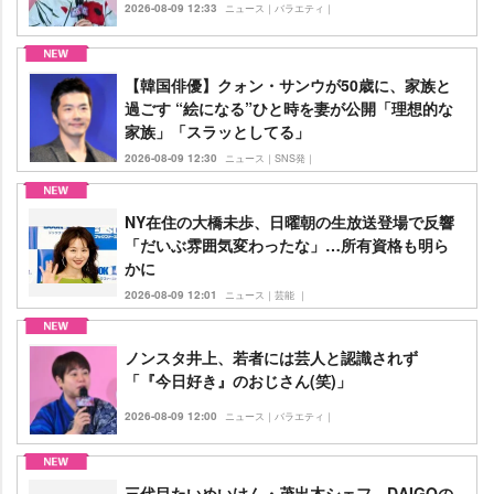
2026-08-09 12:33
ニュース｜バラエティ｜
【韓国俳優】クォン・サンウが50歳に、家族と
過ごす “絵になる”ひと時を妻が公開「理想的な
家族」「スラッとしてる」
2026-08-09 12:30
ニュース｜SNS発｜
NY在住の大橋未歩、日曜朝の生放送登場で反響
「だいぶ雰囲気変わったな」…所有資格も明ら
かに
2026-08-09 12:01
ニュース｜芸能 ｜
ノンスタ井上、若者には芸人と認識されず
「『今日好き』のおじさん(笑)」
2026-08-09 12:00
ニュース｜バラエティ｜
三代目たいめいけん・茂出木シェフ、DAIGOの