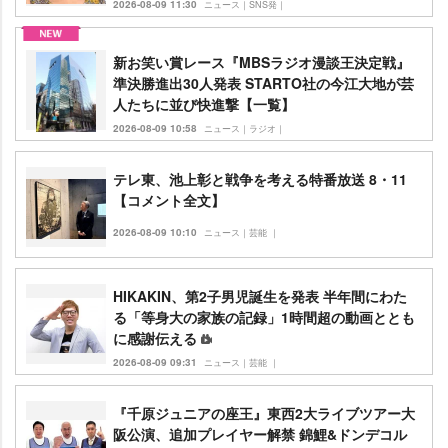
2026-08-09 11:30
ニュース｜SNS発｜
新お笑い賞レース『MBSラジオ漫談王決定戦』
準決勝進出30人発表 STARTO社の今江大地が芸
人たちに並び快進撃【一覧】
2026-08-09 10:58
ニュース｜ラジオ｜
テレ東、池上彰と戦争を考える特番放送 8・11
【コメント全文】
2026-08-09 10:10
ニュース｜芸能 ｜
HIKAKIN、第2子男児誕生を発表 半年間にわた
る「等身大の家族の記録」1時間超の動画ととも
に感謝伝える
2026-08-09 09:31
ニュース｜芸能 ｜
『千原ジュニアの座王』東西2大ライブツアー大
阪公演、追加プレイヤー解禁 錦鯉&ドンデコル