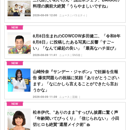
料理の腕前大絶賛「うらやましいですね」
2026-08-09 12:00
ニュース｜バラエティ｜
8月8日生まれのCOWCOW多田健二、「令和8年
8月8日」に投稿したある写真に反響「すご～
い」「なんて縁起の良い」「最高なハチ並び」
2026-08-09 11:41
ニュース｜SNS発｜
山崎怜奈『サンデー・ジャポン』で妊娠を生報
告 爆笑問題らの祝福に笑顔「ありがとうござい
ます」「なにかしら言えることができたら言お
うかな」
2026-08-09 11:39
ニュース｜芸能 ｜
松本伊代、“ありのまま”すっぴん披露に驚く声
「年齢聞いてびっくり」「信じられない」 小田
切ヒロも絶賛“還暦メイク術”