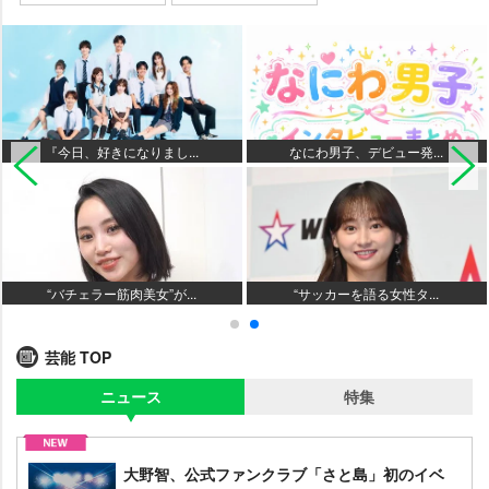
『今日、好きになりまし...
なにわ男子、デビュー発...
“バチェラー筋肉美女”が...
“サッカーを語る女性タ...
芸能 TOP
ニュース
特集
大野智、公式ファンクラブ「さと島」初のイベ