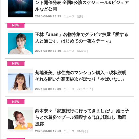
ント開催発表 全国8公演スケジュール&ビジュア
ルなど公開
2026-08-09 13:15
ニュース｜芸能 ｜
王林『anan』名物特集でグラビア披露「愛する
人と過ごす、はじめての一夜をテーマ」
2026-08-09 13:10
ニュース｜SNS発｜
菊地亜美、移住先のマンション購入→現状説明
それを聞いた高田純次がぽつり「やばいな…」
2026-08-09 12:59
ニュース｜バラエティ｜
鈴木奈々「家族旅行に行ってきました!」 姪っ子
らと水着姿でプール満喫する“ほぼ顔出し”動画
披露
2026-08-09 12:53
ニュース｜SNS発｜