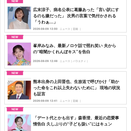
広末涼子、病名公表に葛藤あった「言い訳にす
るのも嫌だった」 次男の言葉で気付かされる
「うわぁ…」
2026-08-09 12:50
ニュース｜芸能 ｜
峯岸みなみ、最新ノロケ話で照れ笑い 夫から
の“暗闇かくれんぼキス”を告白
2026-08-09 12:48
ニュース｜バラエティ｜
熊本出身の上田晋也、生放送で呼びかけ「助か
った命をこれ以上失わないために」 現地の状況
も証言
2026-08-09 12:41
ニュース｜芸能 ｜
「デート代とかも出す」森香澄、最近の恋愛事
情告白 久しぶりの“子ども扱い”にはキュン