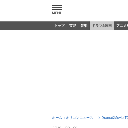
トップ
芸能
音楽
ドラマ&映画
アニメ
ホーム（オリコンニュース）
Drama&Movie T