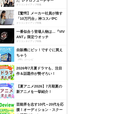
た”レトロフューチャー”
オリコンタイアップ特集
【驚愕】メーカー社員が推す
「10万円台」神コスパPC
オリコンタイアップ特集
一番似合う登場人物は…『VIV
ANT』限定ウオッチ
オリコンタイアップ特集
自販機にピッ！ですぐに買え
ちゃう
（PR）ジハンピ
2026年7月夏ドラマも、注目
作＆話題作が勢ぞろい！
【夏アニメ2026】7月期夏の
新アニメを一挙紹介！
芸能界を志す10代～20代を応
援！オーディション・スクー