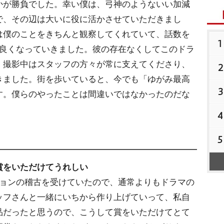
かが勝負でした。幸い僕は、弓神のようないい加減
で、その辺は大いに役に活かさせていただきまし
は僕のことをきちんと観察してくれていて、話数を
1
ん良くなっていきました。彼の存在なくしてこのドラ
、撮影中はスタッフの方々が常に支えてくださり、
2
きました。街を歩いていると、今でも「ゆがみ最高
3
す。僕らのやったことは間違いではなかったのだな
4
5
賞をいただけてうれしい
ションの稽古を受けていたので、通常よりもドラマの
ッフさんと一緒にいちから作り上げていって、私自
品だったと思うので、こうして賞をいただけてとて