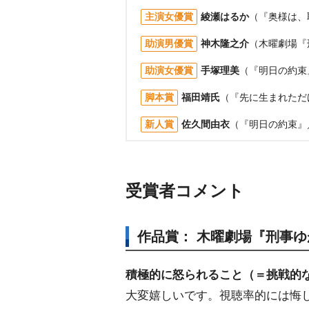
主演女優賞
綾瀬はるか
（『奥様は、
助演男優賞
神木隆之介
（木曜劇場『
助演女優賞
手塚理美
（『明日の約束
脚本賞
福田靖氏
（『先に生まれただ
新人賞
佐久間由衣
（『明日の約束』
受賞者コメント
作品賞： 木曜劇場『刑事ゆ
積極的に怒られること（＝挑戦的
大変嬉しいです。視聴率的には悔