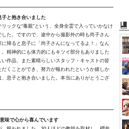
息子と抱き合いました
リックな“毒親”という、全身全霊で入っていかなけ
でした。ですので、途中から撮影外の時も尚子さん
家に帰ると息子に「尚子さんになってるよ！」なん
）。精神的にも体力的にもキツイ部分もありました
しい作品、また素晴らしいスタッフ・キャストの皆
ただくことができ、努力が報われたというか嬉しか
は、息子と抱き合いました。本当にありがとうござ
の意味で心から喜んでいます
、報われました。30人ほどの教師を取材し、櫻井