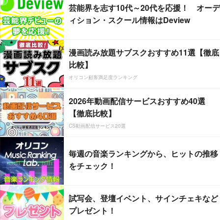
芸能界を志す10代～20代を応援！ オーデ
ィション・スクール情報はDeview
漫画読み放題サブスクおすすめ11選【徹底
比較】
オリコン顧客満足度ランキング
2026年動画配信サービスおすすめ40選
【徹底比較】
CS動画配信サービス20選
毎週の音楽ランキングから、ヒットの推移
をチェック！
試写会、登壇イベント、サインチェキなど
プレゼント！