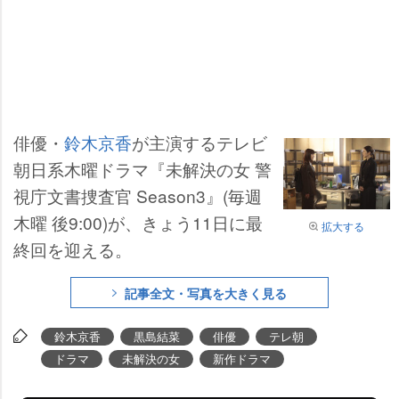
俳優・
鈴木京香
が主演するテレビ
朝日系木曜ドラマ『未解決の女 警
視庁文書捜査官 Season3』(毎週
木曜 後9:00)が、きょう11日に最
拡大する
終回を迎える。
記事全文・写真を大きく見る
鈴木京香
黒島結菜
俳優
テレ朝
ドラマ
未解決の女
新作ドラマ