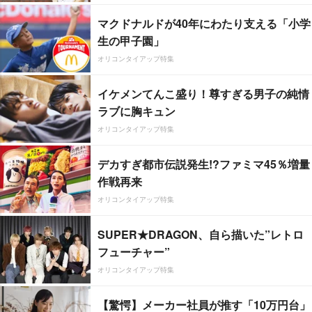
マクドナルドが40年にわたり支える「小学
生の甲子園」
オリコンタイアップ特集
イケメンてんこ盛り！尊すぎる男子の純情
ラブに胸キュン
オリコンタイアップ特集
デカすぎ都市伝説発生!?ファミマ45％増量
作戦再来
オリコンタイアップ特集
SUPER★DRAGON、自ら描いた”レトロ
フューチャー”
オリコンタイアップ特集
【驚愕】メーカー社員が推す「10万円台」