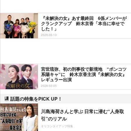
『未解決の女』あす最終回 6係メンバーが
クランクアップ 鈴木京香「本当に幸せで
した！」
2026-06-10
宮世琉弥、初の刑事役で新境地 “ポンコツ
系陽キャ”に 鈴木京香主演『未解決の女』
レギュラー出演
2026-03-05
話題の特集をPICK UP！
川島海荷さんと学ぶ 日常に潜む“人身取
引”のリアル
オリコンタイアップ特集