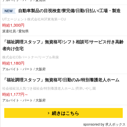
自動車製品の目視検査/寮完備/日勤/日払い/工場・製造
NEW
UTエージェント株式会社AGT東海第一CU
時給1,300円
派遣社員 / 愛知県
「福祉調理スタッフ」無資格可/シフト相談可/サービス付き高齢
者向け住宅
株式会社CBパートナー/リーブル和泉
時給1,180円
アルバイト・パート / 大阪府
「福祉調理スタッフ」無資格可/日勤のみ/特別養護老人ホーム
社会福祉法人気づき福祉会/特別養護老人ホーム 摂津いやし園
時給1,177円～
アルバイト・パート / 大阪府
続きはこちら
sponsored by 求人ボックス