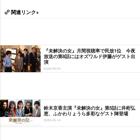
関連リンク+
『未解決の女』月間視聴率で民放1位 今夜
放送の第8話にはオズワルド伊藤がゲスト出
演
2026-06-04
鈴木京香主演『未解決の女』第5話に井桁弘
恵、ふかわりょうら多彩なゲスト陣登場
2026-05-14