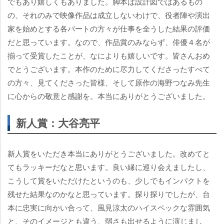
でもあり嬉しくもありました。脚本は設計図ではあるもの
の、それのみで映像作品は成立しないわけで、役者陣や演出
家を始めとする各パートの方々が仕事を全うした結果の評価
だと思っています。なので、作品賞のみならず、俳優４名が
揃って受賞したことが、なによりも嬉しいです。皆さんおめ
でとうございます。本作のために尽力してくださったすべて
の方々、見てくださった皆様、そして原作の海野つなみ先生
に心からの敬意と感謝を。本当にありがとうございました。
新人賞：大谷亮平
新人賞をいただき本当にありがとうございました。改めてと
てもラッキーだなと思います。良い縁に巡り会えましたし、
こうして賞をいただけたというのも、少しでもインパクトを
残せた結果なのかなと思っています。探り探りでしたが、台
本に忠実に向かい合って、風見涼太のハイスペックな雰囲気
と、そのイメージとも違う、弱さも出せるように演じまし