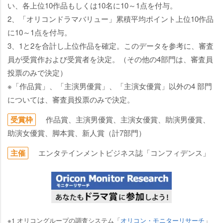
い、各上位10作品もしくは10名に10～1点を付与。
2、「オリコンドラマバリュー」累積平均ポイント上位10作品
に10～1点を付与。
3、1と2を合計し上位作品を確定。このデータを参考に、審査
員が受賞作および受賞者を決定。（その他の4部門は、審査員
投票のみで決定）
※「作品賞」、「主演男優賞」、「主演女優賞」以外の4 部門
については、審査員投票のみで決定。
受賞枠
作品賞、主演男優賞、主演女優賞、助演男優賞、
助演女優賞、脚本賞、新人賞（計7部門）
主催
エンタテインメントビジネス誌「コンフィデンス」
※1 オリコングループの調査システム「
オリコン・モニターリサーチ
」