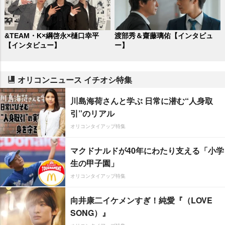
&TEAM・K×綱啓永×樋口幸平
渡部秀＆齋藤璃佑【インタビュ
【インタビュー】
ー】
オリコンニュース イチオシ特集
川島海荷さんと学ぶ 日常に潜む“人身取
引”のリアル
オリコンタイアップ特集
マクドナルドが40年にわたり支える「小学
生の甲子園」
オリコンタイアップ特集
向井康二イケメンすぎ！純愛『（LOVE
SONG）』