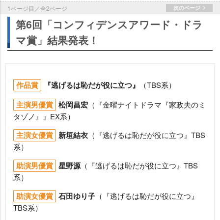
1ページ目／全2ページ
次のページ
第6回「コンフィデンスアワード・ドラ
マ賞」結果発表！
作品賞
『逃げるは恥だが役に立つ』
（TBS系）
主演男優賞
松岡昌宏
（『金曜ナイトドラマ『家政夫のミ
タゾノ』』EX系）
主演女優賞
新垣結衣
（『逃げるは恥だが役に立つ』TBS
系）
助演男優賞
星野源
（『逃げるは恥だが役に立つ』TBS
系）
助演女優賞
石田ゆり子
（『逃げるは恥だが役に立つ』
TBS系）