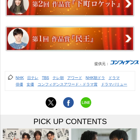
提供元：
NHK
日テレ
TBS
テレ朝
アワード
NHK朝ドラ
ドラマ
俳優
女優
コンフィデンスアワード・ドラマ賞
ドラマバリュー
PICK UP CONTENTS