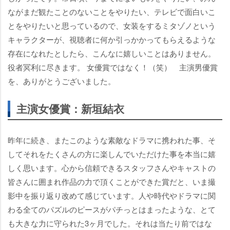
ながまだ観たことのないことをやりたい、テレビで面白いこ
とをやりたいと思っているので、女装をするミタゾノという
キャラクターが、視聴者に何か引っかかってもらえるような
存在になれたとしたら、こんなに嬉しいことはありません。
役者冥利に尽きます。 女優賞ではなく！（笑） 主演男優賞
を、ありがとうございました。
主演女優賞：新垣結衣
昨年に続き、またこのような素敵なドラマに携われた事、そ
してそれをたくさんの方に楽しんでいただけた事を本当に嬉
しく思います。心から信頼できるスタッフさんやキャストの
皆さんに囲まれ作品の力で頂くことができた賞だと、いま撮
影中を振り返り改めて感じています。人や時代やドラマに関
わる全てのパズルのピースがパチっとはまったような、とて
も大きな力に守られた3ヶ月でした。それは当たり前ではな