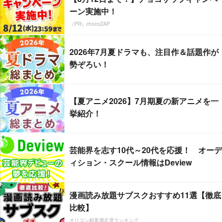
ーン実施中！
（PR）chocoZAP
2026年7月夏ドラマも、注目作＆話題作が
勢ぞろい！
【夏アニメ2026】7月期夏の新アニメを一
挙紹介！
芸能界を志す10代～20代を応援！ オーデ
ィション・スクール情報はDeview
漫画読み放題サブスクおすすめ11選【徹底
比較】
オリコン顧客満足度ランキング