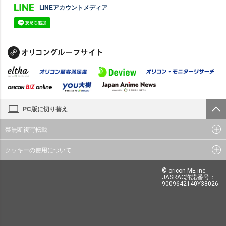
LINEアカウントメディア
PC版に切り替え
禁無断複写転載
クッキーの使用について
© oricon ME inc.
JASRAC許諾番号：
9009642140Y38026