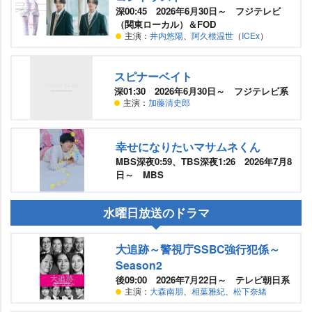
深00:45 2026年6月30日～ フジテレビ
（関東ローカル）＆FOD
主演：
井内悠陽
、
阿久根温世
（
ICEx
）
スピナーベイト
深01:30 2026年6月30日～ フジテレビ系
主演：
加藤清史郎
幸せになりたいマサムネくん
MBS深夜0:59、TBS深夜1:26 2026年7月8
日～ MBS
水曜日放送のドラマ
大追跡～警視庁SSBC強行犯係～
Season2
後09:00 2026年7月22日～ テレビ朝日系
主演：
大森南朋
、
相葉雅紀
、
松下奈緒