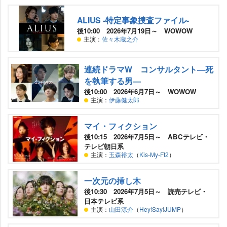
ALIUS -特定事象捜査ファイル-
後10:00 2026年7月19日～ WOWOW
主演：
佐々木蔵之介
連続ドラマW コンサルタント―死
を執筆する男―
後10:00 2026年6月7日～ WOWOW
主演：
伊藤健太郎
マイ・フィクション
後10:15 2026年7月5日～ ABCテレビ・
テレビ朝日系
主演：
玉森裕太
（
Kis-My-Ft2
）
一次元の挿し木
後10:30 2026年7月5日～ 読売テレビ・
日本テレビ系
主演：
山田涼介
（
Hey!Say!JUMP
）