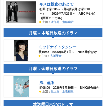
キスは捜査のあとで
初回は深0:35～（第2話以降は深0:10
～） 2026年7月26日～ ABCテレビ
（関西ローカル）
主演：
渡部秀
、
齋藤璃佑
月曜 ~ 木曜日放送のドラマ
ミッドナイトタクシー
後10:45 2026年6月1日～ NHK総合ほか
主演：
古川琴音
月曜 ~ 金曜日放送のドラマ
風、薫る
前08:00 2026年3月30日～ NHK総合ほか
主演：
見上愛
、
上坂樹里
放送曜日未定のドラマ