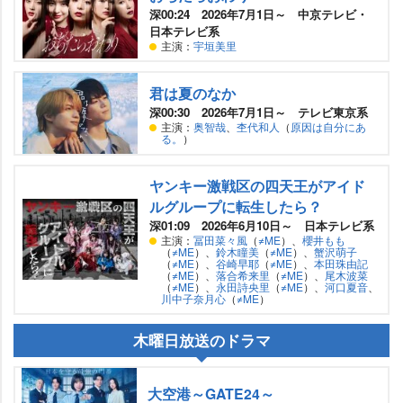
深00:24 2026年7月1日～ 中京テレビ・
日本テレビ系
主演：
宇垣美里
君は夏のなか
深00:30 2026年7月1日～ テレビ東京系
主演：
奥智哉
、
杢代和人
（
原因は自分にあ
る。
）
ヤンキー激戦区の四天王がアイド
ルグループに転生したら？
深01:09 2026年6月10日～ 日本テレビ系
主演：
冨田菜々風
（
≠ME
）、
櫻井もも
（
≠ME
）、
鈴木瞳美
（
≠ME
）、
蟹沢萌子
（
≠ME
）、
谷崎早耶
（
≠ME
）、
本田珠由記
（
≠ME
）、
落合希来里
（
≠ME
）、
尾木波菜
（
≠ME
）、
永田詩央里
（
≠ME
）、
河口夏音
、
川中子奈月心
（
≠ME
）
木曜日放送のドラマ
大空港～GATE24～