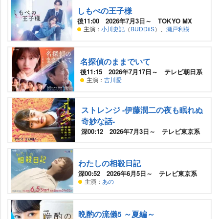
しもべの王子様
後11:00 2026年7月3日～ TOKYO MX
主演：
小川史記
（
BUDDiiS
）、
瀬戸利樹
名探偵のままでいて
後11:15 2026年7月17日～ テレビ朝日系
主演：
吉川愛
ストレンジ -伊藤潤二の夜も眠れぬ
奇妙な話-
深00:12 2026年7月3日～ テレビ東京系
わたしの相殺日記
深00:52 2026年6月5日～ テレビ東京系
主演：
あの
晩酌の流儀5 ～夏編～