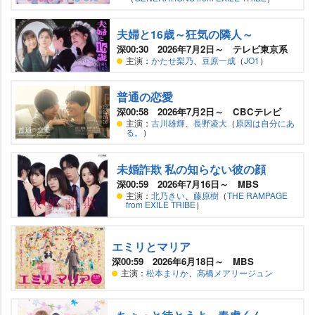
夫婦と16歳～狂気の隣人～
深00:30 2026年7月2日～ テレビ東京系
主演：
かたせ梨乃
、
豆原一成
（
JO1
）
普通の恋愛
深00:58 2026年7月2日～ CBCテレビ
主演：
古川雄輝
、
長野凌大
（
原因は自分にあ
る。
）
未婚詐欺 私の知らない彼の顔
深00:59 2026年7月16日～ MBS
主演：
北乃きい
、
藤原樹
（
THE RAMPAGE
from EXILE TRIBE
）
エミリとマリア
深00:59 2026年6月18日～ MBS
主演：
松本まりか
、
高橋メアリージュン