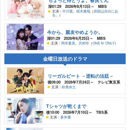
ちょっと待とうよ、春虎くん
深01:29 2026年8月13日～ MBS
主演：
中川翼
、
桜木雅哉
（
原因は自分にあ
る。
）
今から、親友やめようか。
深01:29 2026年6月25日～ MBS
主演：
岡本夏美
、
沢村玲
（
ONE N’ ONLY
）
金曜日放送のドラマ
リーガルビート －逆転の法廷－
後09:00 2026年7月24日～ テレビ東京系
主演：
鈴鹿央士
Tシャツが乾くまで
後10:00 2026年7月10日～ TBS系
主演：
蒼井優