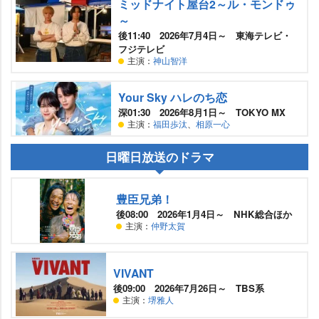
ミッドナイト屋台2～ル・モンドゥ
～
後11:40 2026年7月4日～ 東海テレビ・
フジテレビ
主演：
神山智洋
Your Sky ハレのち恋
深01:30 2026年8月1日～ TOKYO MX
主演：
福田歩汰
、
相原一心
日曜日放送のドラマ
豊臣兄弟！
後08:00 2026年1月4日～ NHK総合ほか
主演：
仲野太賀
VIVANT
後09:00 2026年7月26日～ TBS系
主演：
堺雅人