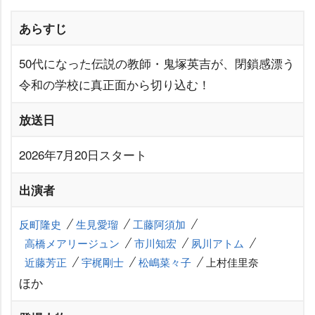
あらすじ
50代になった伝説の教師・鬼塚英吉が、閉鎖感漂う
令和の学校に真正面から切り込む！
放送日
2026年7月20日スタート
出演者
反町隆史
生見愛瑠
工藤阿須加
高橋メアリージュン
市川知宏
夙川アトム
近藤芳正
宇梶剛士
松嶋菜々子
上村佳里奈
ほか