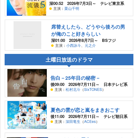
深00:52 2026年7月3日～ テレビ東京系
主演：
栗山千明
席替えしたら、どうやら後ろの男
が俺のこと好きらしい
深01:00 2026年8月7日～ BSフジ
主演：
小西詠斗
、
元之介
土曜日放送のドラマ
告白－25年目の秘密－
後09:00 2026年7月11日～ 日本テレビ系
主演：
松村北斗
（
SixTONES
）
夏色の雲が恋と嵐をまきおこす
後11:00 2026年7月11日～ テレビ朝日系
主演：
深田竜生
（
ACEes
）