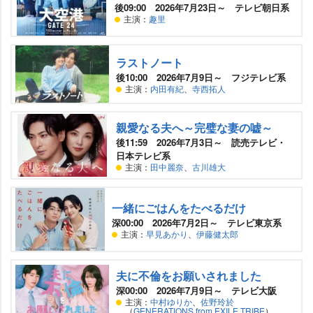
後09:00 2026年7月23日～ テレビ朝日系
主演：
趣里
ラストノート
後10:00 2026年7月9日～ フジテレビ系
主演：
内田有紀
、
寺西拓人
親愛なる夫へ～完璧な妻の嘘～
後11:59 2026年7月3日～ 読売テレビ・
日本テレビ系
主演：
田中麗奈
、
古川雄大
一緒にごはんをたべるだけ
深00:00 2026年7月2日～ テレビ東京系
主演：
早見あかり
、
伊藤健太郎
夫に不倫をお願いされました
深00:00 2026年7月9日～ テレビ大阪
主演：
中村ゆりか
、
佐野玲於
（
GENERATIONS from EXILE TRIBE
）