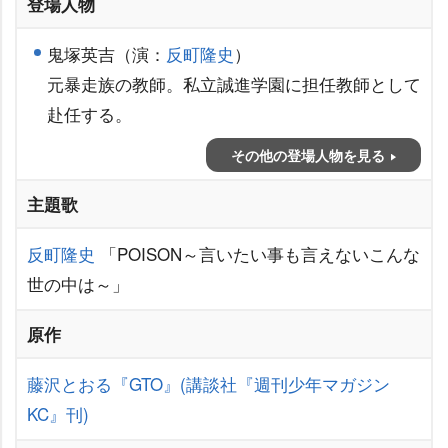
登場人物
鬼塚英吉（演：
反町隆史
）
元暴走族の教師。私立誠進学園に担任教師として
赴任する。
その他の登場人物を見る
主題歌
反町隆史
「POISON～言いたい事も言えないこんな
世の中は～」
原作
藤沢とおる『GTO』(講談社『週刊少年マガジン
KC』刊)