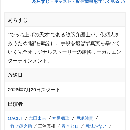
あらすじ・キャスト・配信情報を詳しく見る >>
あらすじ
“でっち上げの天才”である敏腕弁護士が、依頼人を
救うため“嘘”を武器に、手段を選ばず真実を暴いて
いく完全オリジナルストーリーの痛快リーガルエン
ターテインメント。
放送日
2026年7月20日スタート
出演者
GACKT
志田未来
神尾楓珠
戸塚純貴
竹財輝之助
三浦真椰
春本ヒロ
月城かなと