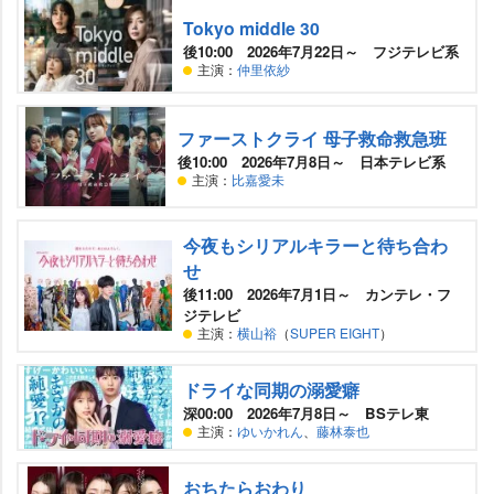
Tokyo middle 30
後10:00 2026年7月22日～ フジテレビ系
主演：
仲里依紗
ファーストクライ 母子救命救急班
後10:00 2026年7月8日～ 日本テレビ系
主演：
比嘉愛未
今夜もシリアルキラーと待ち合わ
せ
後11:00 2026年7月1日～ カンテレ・フ
ジテレビ
主演：
横山裕
（
SUPER EIGHT
）
ドライな同期の溺愛癖
深00:00 2026年7月8日～ BSテレ東
主演：
ゆいかれん
、
藤林泰也
おちたらおわり