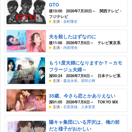
GTO
後10:00 2026年7月20日～ 関西テレビ・
フジテレビ
主演：
反町隆史
夫を殺したはずなのに
後11:06 2026年7月6日～ テレビ東京系
主演：
内田理央
もう1度夫婦になりますか？～カモ
フラージュ夫婦～
深00:24 2026年7月6日～ 日本テレビ系
主演：
森迫永依
、
前田公輝
35歳、今さら恋とかありえない
深01:05 2026年7月6日～ TOKYO MX
主演：
石黒英雄
、
入来茉里
陽キャ集団にいる芹沢は、俺の前
だと様子がおかしい