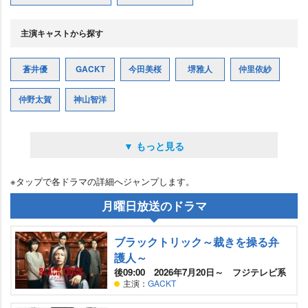
主演キャストから探す
蒼井優
GACKT
今田美桜
堺雅人
仲里依紗
仲野太賀
神山智洋
▼ もっと見る
※タップで各ドラマの詳細へジャンプします。
月曜日放送のドラマ
ブラックトリック～裁きを操る弁
護人～
後09:00 2026年7月20日～ フジテレビ系
主演：
GACKT