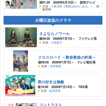
深01:29 2026年8月10日～ 読売テレビ
主演：
小泉光咲
（
原因は自分にある。
）、四
坂亮翔
火曜日放送のドラマ
さよならノワール
後09:00 2026年7月7日～ フジテレビ系
主演：
小池栄子
クロスロード ～救命救急の約束～
後09:00 2026年7月7日～ テレビ朝日系
主演：
今田美桜
君の好きは無敵
後10:00 2026年7月14日～ TBS系
主演：
松本若菜
コントラスト