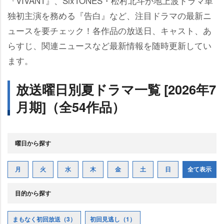
『VIVANT』、SixTONES・松村北斗が地上波ドラマ単
独初主演を務める『告白』など、注目ドラマの最新ニ
ュースを要チェック！各作品の放送日、キャスト、あ
らすじ、関連ニュースなど最新情報を随時更新してい
ます。
放送曜日別夏ドラマ一覧 [2026年7
月期]（全54作品）
曜日から探す
月
火
水
木
金
土
日
全て表示
目的から探す
まもなく初回放送（3）
初回見逃し（1）