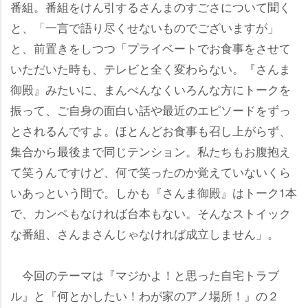
番組。番組をけん引するさんまのすごさについて聞く
と、「一言で語り尽くせないものでございますが」
と、前置きをしつつ「プライベートでお食事をさせて
いただいた時も、テレビと全く変わらない。『さんま
御殿』みたいに、まんべんなくいろんな方にトークを
振って、ご自身の面白い話や最近のエピソードをずっ
とされるんですよ。ほとんどお食事も召し上がらず、
集合から最後まで同じテンション。私たちもお腹抱え
て笑うんですけど、何で笑ったのか覚えていないくら
いあっという間で。しかも『さんま御殿』はトーク1本
で、カンペもなければ台本もない。そんなストイック
な番組、さんまさんじゃなければ成立しません」。
今回のテーマは『マジかよ！と思った自宅トラブ
ル』と『何とかしたい！わが家のアノ場所！』の２