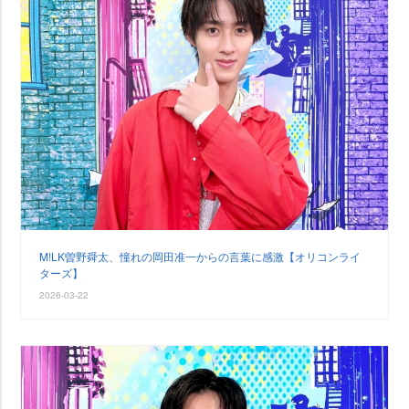
M!LK曽野舜太、憧れの岡田准一からの言葉に感激【オリコンライ
ターズ】
2026-03-22