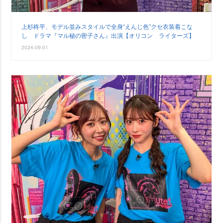
上杉柊平、モデル並みスタイルで全身“えんじ色”クセ衣装着こな
し ドラマ『マル秘の密子さん』出演【オリコン ライターズ】
2024-09-01