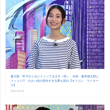
森川葵「年下のくせにイジってきます（笑）」夫役・森本慎太郎に
ツッコミ!? 小さい頃の意外すぎる夢も告白【オリコン ライター
ズ】
2024-06-09