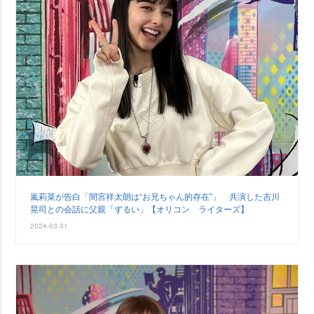
嵐莉菜が告白「間宮祥太朗は“お兄ちゃん的存在”」 共演した吉川
晃司との会話に父親「ずるい」【オリコン ライターズ】
2024-03-31