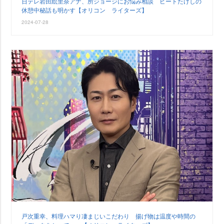
日テレ岩田絵里奈アナ、所ジョージにお悩み相談 ビートたけしの
休憩中秘話も明かす【オリコン ライターズ】
2024-07-28
戸次重幸、料理ハマり凄まじいこだわり 揚げ物は温度や時間の