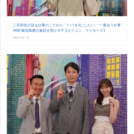
二宮和也が語る仕事のこだわり「1＋1を3にしたい」“一番会う仕事
仲間”菊池風磨の素顔を明かす!?【オリコン ライターズ】
2024-02-18