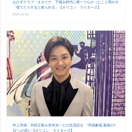
おかずクラブ・オカリナ、下積み時代に唯一つらかったこと明かす
「寝てたりすると怒られる」【オリコン ライターズ】
2025-03-23
井上芳雄、市村正親＆堂本光一との交流語る “帝国劇場 最後の1
日”への思い【オリコン ライターズ】