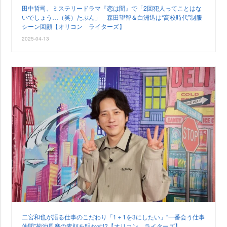
田中哲司、ミステリードラマ『恋は闇』で「2回犯人ってことはな
いでしょう…（笑）たぶん」 森田望智＆白洲迅は“高校時代”制服
シーン回顧【オリコン ライターズ】
2025-04-13
二宮和也が語る仕事のこだわり「1＋1を3にしたい」“一番会う仕事
仲間”菊池風磨の素顔を明かす!?【オリコン ライターズ】