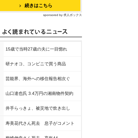
続きはこちら
sponsored by 求人ボックス
15歳で当時27歳の夫に一目惚れ
研ナオコ、コンビニで買う商品
芸能界、海外への移住報告相次ぐ
山口達也氏 3.4万円の湘南物件契約
井手らっきょ、被災地で炊き出し
寿美花代さん死去 息子がコメント