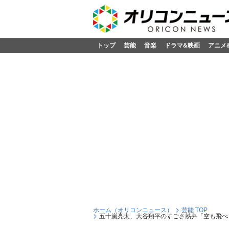
トップ
芸能
音楽
ドラマ&映画
アニメ
ホーム（オリコンニュース）
芸能 TOP
五十嵐亮太、大谷翔平のすごさ熱弁「空も飛べ