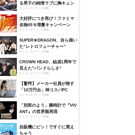
る男子の純情ラブに胸キュン
オリコンタイアップ特集
大好評につき再び！ファミマ
名物45％増量キャンペーン
オリコンタイアップ特集
SUPER★DRAGON、自ら描い
た”レトロフューチャー”
オリコンタイアップ特集
CROWN HEAD、結成1周年で
見えた”バンドらしさ”
オリコンタイアップ特集
【驚愕】メーカー社員が推す
「10万円台」神コスパPC
オリコンタイアップ特集
「別班のよう」腕時計で『VIV
ANT』の世界観再現
オリコンタイアップ特集
自販機にピッ！ですぐに買え
ちゃう