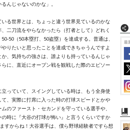
いるんじゃないのかな」。
いる世界とは、ちょっと違う世界見ているのかな
年、二刀流をやらなかったら（打者として）どれく
0-50（50本塁打、50盗塁）を達成する。普通は、
最
がやりたいと思ったことを達成できちゃうんですよ
とか、気持ちの強さは、誰よりも持っているんじゃ
さらに、直近にオープン戦を観戦した際のエピソー
立っていて、スイングしている時は、もう全身使
して、実際に打席に入った時の打球スピードとか
ームのファースト・セカンドを守っている選手や、
ーの時に『大谷の打球が怖い』と言うくらいですか
いますからね！大谷選手は、僕ら野球経験者ですら想