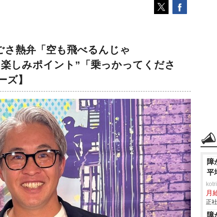
ごさ熱弁「空も飛べるんじゃ
“楽しみポイント”「乗っかってくださ
ーズ】
障
平
ko
月
正社
障