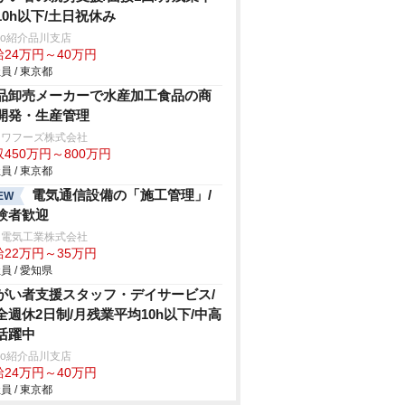
10h以下/土日祝休み
trio紹介品川支店
給24万円～40万円
員 / 東京都
品卸売メーカーで水産加工食品の商
開発・生産管理
ンワフーズ株式会社
450万円～800万円
員 / 東京都
電気通信設備の「施工管理」/
EW
験者歓迎
日電気工業株式会社
給22万円～35万円
員 / 愛知県
がい者支援スタッフ・デイサービス/
全週休2日制/月残業平均10h以下/中高
活躍中
trio紹介品川支店
給24万円～40万円
員 / 東京都