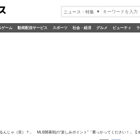
ニュース・特集
&ゲーム
動画配信サービス
スポーツ
社会・経済
グルメ
ビューティ
ラ
るんじゃ（笑）？」 MLB開幕戦の“楽しみポイント”「乗っかってください！」【