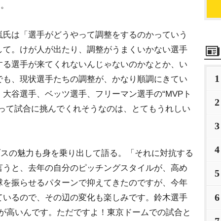
る。
氏は「選手がどうやって調整をするのかっていう
して。けが人が出たり、調整がうまくいかない選手
する選手が来てくれないんじゃないのかなとか、い
1
でも、現状選手たちの調整が、かなり順調にきてい
大谷選手、ベッツ選手、フリーマン選手の“MVPト
2
ろって試合に挑んでくれそうなのは、とてもうれしい
。
3
4
ブスの魅力も身を乗り出して語る。「それに対抗する
言うと、去年の自分のピッチングスタイルが、高め
5
球を振らせるパターンで抑えてきたのですが、今年
6
ているので、その辺の変化も楽しみです。鈴木選手
性が高いんです。ただですよ！東京ドームでの試合と