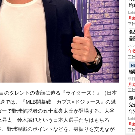
均
ko
月
正社
食
品
ハ
年収
正社
N
経
朝
月
正社
目のタレントの素顔に迫る『ライターズ！』（日本
障
放送では、『MLB開幕戦 カブス×ドジャース』の魅
完
ガーで野球解説者の五十嵐亮太氏が登場する。大谷
年
ko
永昇太、鈴木誠也という日本人選手たちはもちろ
月
さ、野球観戦のポイントなどを、身振りを交えなが
正社