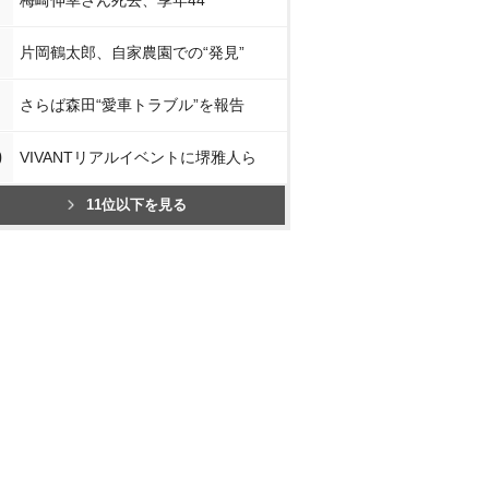
梅崎伸幸さん死去、享年44
片岡鶴太郎、自家農園での“発見”
さらば森田“愛車トラブル”を報告
0
VIVANTリアルイベントに堺雅人ら
11位以下を見る