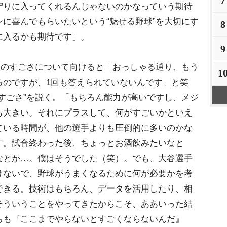
7
守りに入ってくれるんじゃないのかなっていう期待
に喜んでもらいたいという“魅せる野球”を大切にす
8
に入るかも期待です」。
9
”のすごさについて向けると「おっしゃる通り、もう
1
るのですが、1回も答えられていないんです」と笑
すごさ”を説く。「もちろん能力が高いですし、メジ
も大きい。それにプラスして、何がすごいかといえ
ている時間が、他の選手よりも圧倒的に多いのかな
す。試合終わった後、ちょっとお酒飲みたいなと
なとか…。僕はそうでした（笑）。でも、大谷選手
けないで、野球がうまくなるために何が必要かを考
できる。技術はもちろん、データを活用したり、相
そういうことをやってきたからこそ、ああいった結
ちも『ここまでやらないとすごくならないんだ』