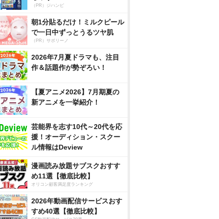
（PR）ジハンピ
朝1分貼るだけ！ミルクピール
で一日中ずっとうるツヤ肌
（PR）サボリーノ
2026年7月夏ドラマも、注目
作＆話題作が勢ぞろい！
【夏アニメ2026】7月期夏の
新アニメを一挙紹介！
芸能界を志す10代～20代を応
援！オーディション・スクー
ル情報はDeview
漫画読み放題サブスクおすす
め11選【徹底比較】
オリコン顧客満足度ランキング
2026年動画配信サービスおす
すめ40選【徹底比較】