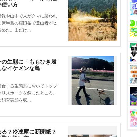
い使い方
報や山中で人がクマに襲われ
知床半島の羅臼岳で登山者がヒ
た。山だけ...
外の生態に「ももひき履
んなイケメンな鳥
」
食する生態系においてトップ
ハリスホークを飼ったところ、
育実態を収...
める？冷凍庫に新聞紙？