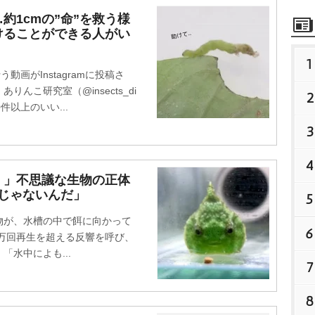
約1cmの”命”を救う様
けることができる人がい
1
画がInstagramに投稿さ
んこ研究室（@insects_di
2
0件以上のいい...
3
4
！」不思議な生物の正体
Iじゃないんだ」
5
が、水槽の中で餌に向かって
6
8万回再生を超える反響を呼び、
水中によも...
7
8