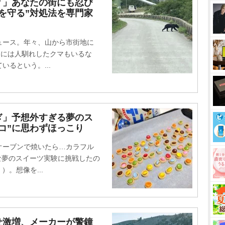
？」あなたの街にも忍び
命を守る”対処法を専門家
ース。年々、山から市街地に
中には人馴れしたクマもいるな
るという。...
ぎ」予想外すぎる夢のス
コ”に思わずほっこり
ーブンで焼いたら…カラフル
んな夢のスイーツ実験に挑戦したの
））。想像を...
せ激増、メーカーが警鐘