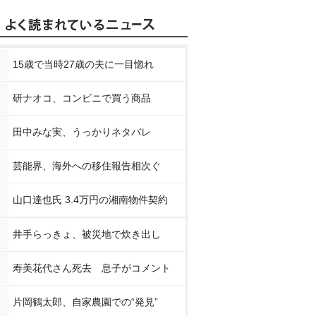
15歳で当時27歳の夫に一目惚れ
研ナオコ、コンビニで買う商品
田中みな実、うっかりネタバレ
芸能界、海外への移住報告相次ぐ
山口達也氏 3.4万円の湘南物件契約
井手らっきょ、被災地で炊き出し
寿美花代さん死去 息子がコメント
片岡鶴太郎、自家農園での“発見”