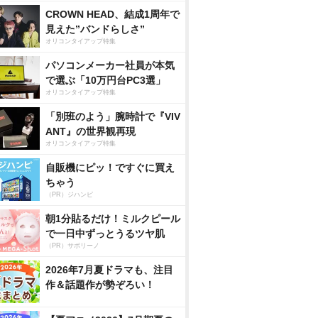
CROWN HEAD、結成1周年で
見えた”バンドらしさ”
オリコンタイアップ特集
パソコンメーカー社員が本気
で選ぶ「10万円台PC3選」
オリコンタイアップ特集
「別班のよう」腕時計で『VIV
ANT』の世界観再現
オリコンタイアップ特集
自販機にピッ！ですぐに買え
ちゃう
（PR）ジハンピ
朝1分貼るだけ！ミルクピール
で一日中ずっとうるツヤ肌
（PR）サボリーノ
2026年7月夏ドラマも、注目
作＆話題作が勢ぞろい！