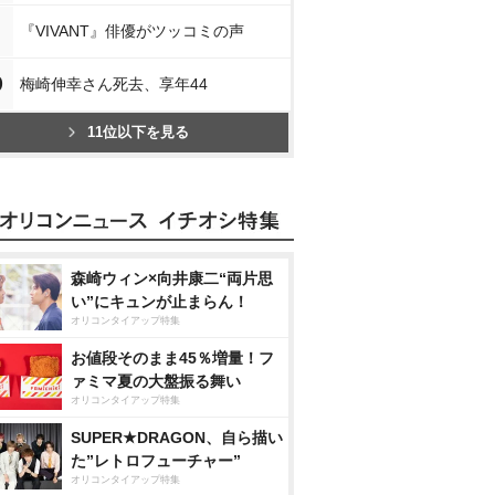
『VIVANT』俳優がツッコミの声
0
梅崎伸幸さん死去、享年44
11位以下を見る
森崎ウィン×向井康二“両片思
い”にキュンが止まらん！
オリコンタイアップ特集
お値段そのまま45％増量！フ
ァミマ夏の大盤振る舞い
オリコンタイアップ特集
SUPER★DRAGON、自ら描い
た”レトロフューチャー”
オリコンタイアップ特集