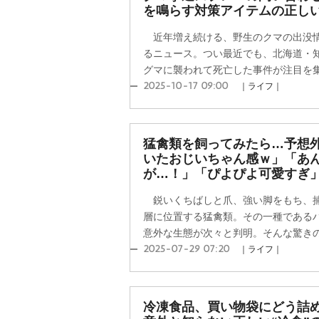
を鳴らす対策アイテムの正し
近年増え続ける、野生のクマの出没情
るニュース。つい最近でも、北海道・
グマに襲われて死亡した事件が注目を集め
2025-10-17 09:00
｜ライフ｜
猛禽類を飼ってみたら…予想
いたおじいちゃん感ｗ」「あ
が…！」「ぴよぴよ可愛すぎ
鋭いくちばしと爪、強い脚をもち、捕
層に位置する猛禽類。その一種である
意外な生態が次々と判明。そんな驚きの飼
2025-07-29 07:20
｜ライフ｜
冷凍食品、買い物袋にどう詰