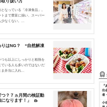
の取り扱い方
となっている「冷凍食品」。
ートまで豊富に揃い、スーパー
なくない。...
りはNG？ “自然解凍
つも以上にしっかりと粗熱を
じている人も多いのではないだ
弁当に入れ...
『
出
者
育つ？７ヵ月間の検証動
強になります！」
小