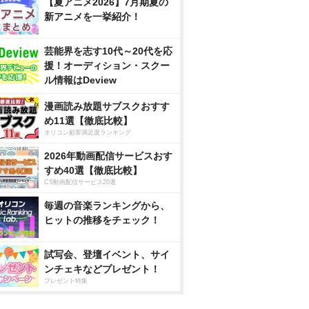
【夏アニメ2026】7月期夏の
新アニメを一挙紹介！
芸能界を志す10代～20代を応
援！オーディション・スクー
ル情報はDeview
漫画読み放題サブスクおすす
め11選【徹底比較】
オリコン顧客満足度ランキング
2026年動画配信サービスおす
すめ40選【徹底比較】
CS動画配信サービス20選
毎週の音楽ランキングから、
ヒットの推移をチェック！
試写会、登壇イベント、サイ
ンチェキなどプレゼント！
プレゼント特集