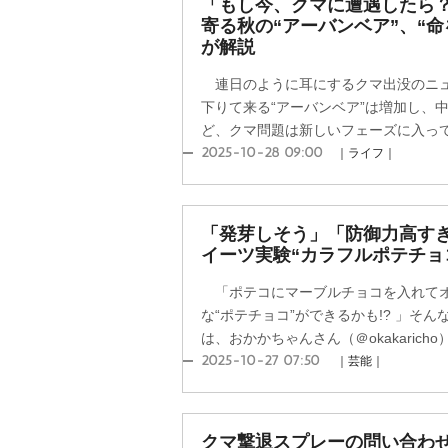
「もし今、クマに遭遇したら
寄る秋の“アーバンベア”、“
が解説
連日のように耳にするクマ出没のニュ
下りて来る“アーバンベア”は増加し、
ど、クマ問題は新しいフェーズに入ってい
2025-10-28 09:00
｜ライフ｜
「発芽しそう」「防御力高す
イーツ実験“カラフルポテチョ
「ポテコにマーブルチョコを入れてオ
な“ポテチョコ”ができるかも!? 」そ
は、おかかちゃんさん（＠okakaricho
2025-10-27 07:50
｜芸能｜
クマ撃退スプレーの問い合わ