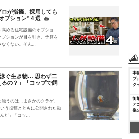
プロが指摘、採用しても
オプション”４選
高める住宅設備のオプショ
オプションが目を引き、予算を
くない。そん...
本
イ泳ぐ生き物… 思わず二
ブ
えるの？」「コップで飼
ク
衝
漂うのは…まさかのクラゲ。
ア
という投稿とともに公開された動
像
だ」「コッ...