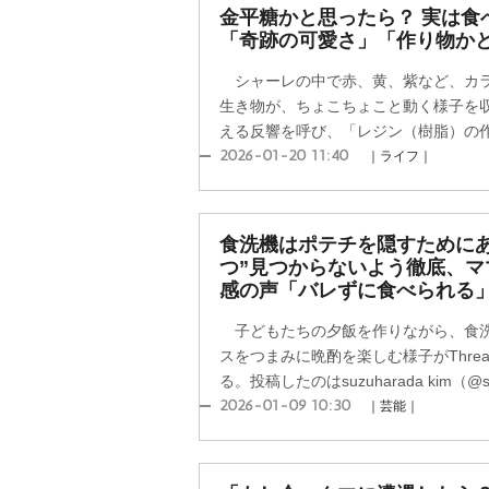
金平糖かと思ったら？ 実は食
「奇跡の可愛さ」「作り物か
シャーレの中で赤、黄、紫など、カラ
生き物が、ちょこちょこと動く様子を収め
える反響を呼び、「レジン（樹脂）の作り
2026-01-20 11:40
｜ライフ｜
食洗機はポテチを隠すために
つ”見つからないよう徹底、マ
感の声「バレずに食べられる
子どもたちの夕飯を作りながら、食洗
スをつまみに晩酌を楽しむ様子がThre
る。投稿したのはsuzuharada kim（@suzu
2026-01-09 10:30
｜芸能｜