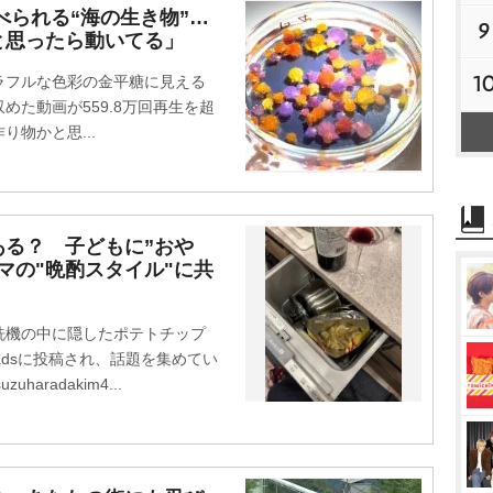
べられる“海の生き物”…
9
と思ったら動いてる」
1
フルな色彩の金平糖に見える
た動画が559.8万回再生を超
物かと思...
ある？ 子どもに”お
マの"晩酌スタイル"に共
」
機の中に隠したポテトチップ
adsに投稿され、話題を集めてい
haradakim4...