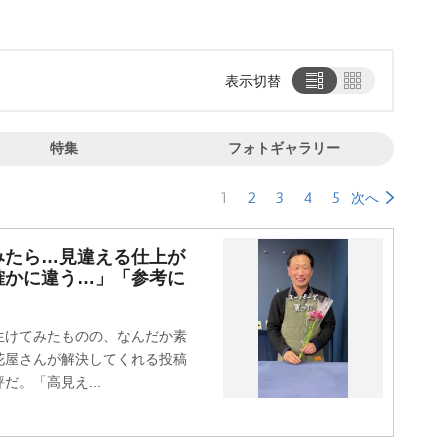
表示切替
特集
フォトギャラリー
1
2
3
4
5
次へ
みたら…見違える仕上が
確かに違う…」「参考に
けてみたものの、なんだか素
花屋さんが解決してくれる投稿
。「高見え...