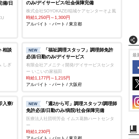
のみ/デイサービス/社会保障完備
完備/日
株式会社SOYOKAZE/稲城ケアセンターそよ風
時給1,250円～1,300円
CU
アルバイト・パート / 東京都
ト相談
「福祉調理スタッフ」調理師免許
NEW
最
必須/日勤のみ/デイサービス
 しぎ
有限会社アメニティ開発/デイサービスセンタ
ー いこいの家福田
時給1,177円～1,215円
アルバイト・パート / 大阪府
即入寮/
「週2から可」調理スタッフ/調理師
NEW
免許必須/日勤のみ/病院/社会保障完備
医療法人社団明芳会 イムス葛飾ハートセンタ
ー
時給1,230円
アルバイト・パート / 東京都