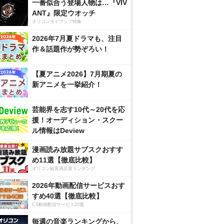
一番似合う登場人物は…『VIV
ANT』限定ウオッチ
オリコンタイアップ特集
2026年7月夏ドラマも、注目
作＆話題作が勢ぞろい！
【夏アニメ2026】7月期夏の
新アニメを一挙紹介！
芸能界を志す10代～20代を応
援！オーディション・スクー
ル情報はDeview
漫画読み放題サブスクおすす
め11選【徹底比較】
オリコン顧客満足度ランキング
2026年動画配信サービスおす
すめ40選【徹底比較】
CS動画配信サービス20選
毎週の音楽ランキングから、