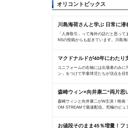
オリコントピックス
川島海荷さんと学ぶ 日常に潜
「人身取引」って海外の話だと思って
NSの投稿からも起きています。川島
マクドナルドが40年にわたり
ユニフォームの右袖には出場者のみに
ン」をつけて学童球児たちが頂点を目
森崎ウィン×向井康二“両片思
森崎ウィンと向井康二がW主演！映画『（L
OM STREAMで最速配信。究極のピュ
お値段そのまま45％増量！フ