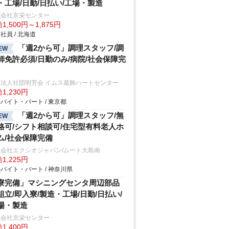
・工場/日勤/日払い/工場・製造
式会社京栄センター
1,500円～1,875円
社員 / 北海道
「週2から可」調理スタッフ/調
EW
師免許必須/日勤のみ/病院/社会保障完
療法人社団明芳会 イムス葛飾ハートセンター
1,230円
バイト・パート / 東京都
「週2から可」調理スタッフ/無
EW
格可/シフト相談可/住宅型有料老人ホ
ム/社会保障完備
式会社エクシオジャパン/ムート大島南
1,225円
バイト・パート / 神奈川県
寮完備」マシニングセンタ周辺部品
組立/即入寮/製造・工場/日勤/日払い/
場・製造
式会社京栄センター
1,400円