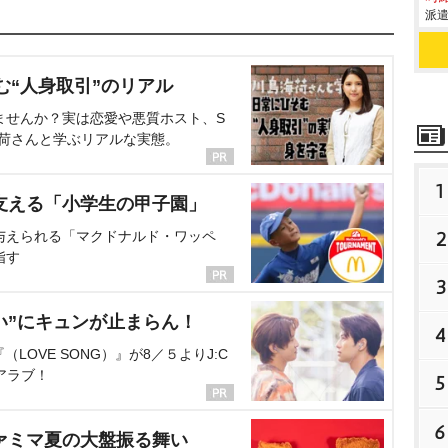
派遣
む“人身取引”のリアル
ませんか？実は恋愛や悪質ホスト、S
海荷さんと学ぶリアルな実態。
1
支える「小学生の甲子園」
2
与えられる「マクドナルド・ワッペ
指す
3
い”にキュンが止まらん！
4
OVE SONG）』が8／５よりJ:C
アラブ！
5
6
ァミマ夏の大盤振る舞い