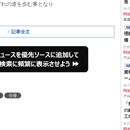
造
ぞれの道を歩む事となり
株
時給
派遣
N
記事全文
理
備
医
時給
アル
N
資
ー
株
時給
俳優
アル
「
の
工
株
時給