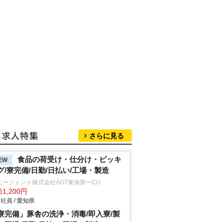
さらに見る
食品の荷受け・仕分け・ピッキ
EW
グ/寮完備/日勤/日払い/工場・製造
エージェント株式会社AGT東海第一CU
1,200円
社員 / 愛知県
寮完備」豚舎の洗浄・消毒/即入寮/製