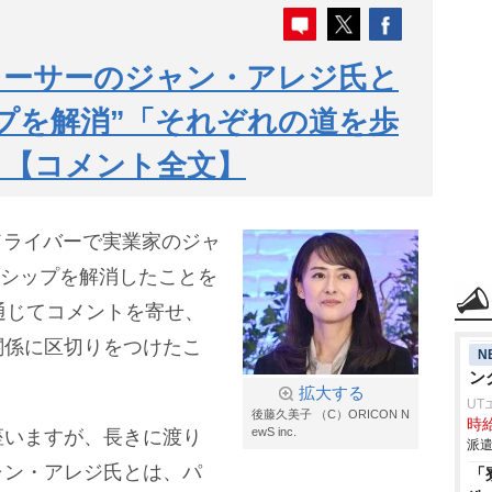
レーサーのジャン・アレジ氏と
プを解消”「それぞれの道を歩
」【コメント全文】
F1ドライバーで実業家のジャ
ーシップを解消したことを
通じてコメントを寄せ、
関係に区切りをつけたこ
N
ン
拡大する
UT
後藤久美子 （C）ORICON N
時給
ewS inc.
座いますが、長きに渡り
派遣
ャン・アレジ氏とは、パ
「