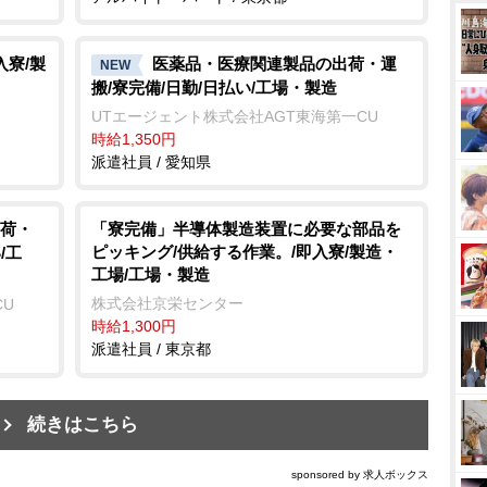
入寮/製
医薬品・医療関連製品の出荷・運
NEW
搬/寮完備/日勤/日払い/工場・製造
UTエージェント株式会社AGT東海第一CU
時給1,350円
派遣社員 / 愛知県
荷・
「寮完備」半導体製造装置に必要な部品を
ピッキング/供給する作業。/即入寮/製造・
/工
工場/工場・製造
株式会社京栄センター
CU
時給1,300円
派遣社員 / 東京都
続きはこちら
sponsored by 求人ボックス