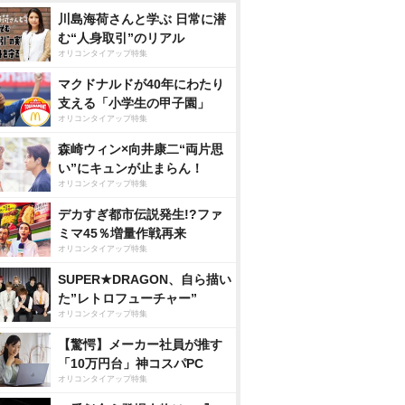
川島海荷さんと学ぶ 日常に潜
む“人身取引”のリアル
オリコンタイアップ特集
マクドナルドが40年にわたり
支える「小学生の甲子園」
オリコンタイアップ特集
森崎ウィン×向井康二“両片思
い”にキュンが止まらん！
オリコンタイアップ特集
デカすぎ都市伝説発生!?ファ
ミマ45％増量作戦再来
オリコンタイアップ特集
SUPER★DRAGON、自ら描い
た”レトロフューチャー”
オリコンタイアップ特集
【驚愕】メーカー社員が推す
「10万円台」神コスパPC
オリコンタイアップ特集