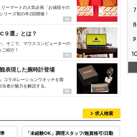
ミリーマートの人気企画「お値段その
7
、シリーズ初の年2回開催！
8
C９選」とは？
9
い。そこで、マウスコンピューターの
をご紹介！
1
界観表現した腕時計登場
NT』コラボレーションウオッチを製
担当者が魅力を解説する。
求人検索
準
「未経験OK」調理スタッフ/無資格可/日勤