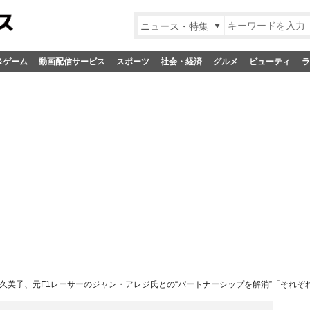
ニュース・特集
&ゲーム
動画配信サービス
スポーツ
社会・経済
グルメ
ビューティ
ラ
久美子、元F1レーサーのジャン・アレジ氏との“パートナーシップを解消”「それ