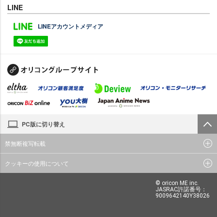
LINE
LINEアカウントメディア
PC版に切り替え
禁無断複写転載
クッキーの使用について
© oricon ME inc.
JASRAC許諾番号：
9009642140Y38026