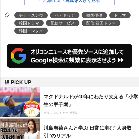
記事全文・写真を大きく見る
チョ・スンウ
ペ・ドゥナ
韓国俳優
ドラマ
韓国ドラマ
配信サービス
配信:韓国ドラマ
韓国エンタメ
PICK UP
マクドナルドが40年にわたり支える「小学
生の甲子園」
オリコンタイアップ特集
川島海荷さんと学ぶ 日常に潜む“人身取
引”のリアル