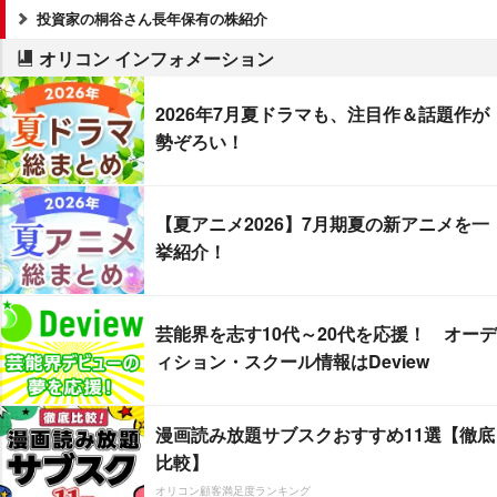
投資家の桐谷さん長年保有の株紹介
オリコン インフォメーション
2026年7月夏ドラマも、注目作＆話題作が
勢ぞろい！
【夏アニメ2026】7月期夏の新アニメを一
挙紹介！
芸能界を志す10代～20代を応援！ オーデ
ィション・スクール情報はDeview
漫画読み放題サブスクおすすめ11選【徹底
比較】
オリコン顧客満足度ランキング