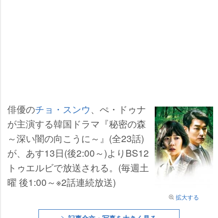
俳優の
チョ・スンウ
、ぺ・ドゥナ
が主演する韓国ドラマ『秘密の森
～深い闇の向こうに～』(全23話)
が、あす13日(後2:00～)よりBS12
トゥエルビで放送される。(毎週土
曜 後1:00～※2話連続放送)
拡大する