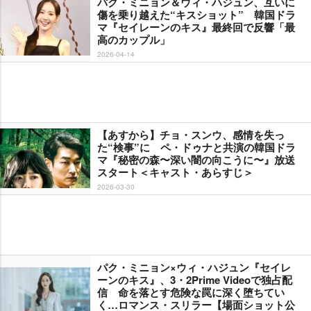
パク・ミニョン＆ウィ・ハジュン、互いに
傷を乗り越えた“キスショット” 韓国ドラ
マ『セイレーンのキス』最終回で反響「最
高のカップル」
2026-04-14
【あすから】チョ・スンウ、感情を失っ
た“検事”に ペ・ドゥナと共演の韓国ドラ
マ『秘密の森〜深い闇の向こうに〜』放送
スタート＜キャスト・あらすじ＞
2026-03-30
パク・ミニョン×ウィ・ハジュン『セイレ
ーンのキス』、3・2Prime Videoで独占配
信 命を落とす危険な罠に深く堕ちてい
く…ロマンス・スリラー【場面ショット公