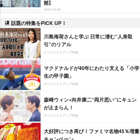
開】
2026-02-09
話題の特集をPICK UP！
川島海荷さんと学ぶ 日常に潜む“人身取
引”のリアル
オリコンタイアップ特集
マクドナルドが40年にわたり支える「小学
生の甲子園」
オリコンタイアップ特集
森崎ウィン×向井康二“両片思い”にキュン
が止まらん！
オリコンタイアップ特集
大好評につき再び！ファミマ名物45％増量
キャンペーン