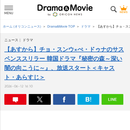
ホーム (オリコンニュース)
Drama&Movie TOP
ドラマ
【あすから】チョ・ス
ニュース
ドラマ
【あすから】チョ・スンウ×ぺ・ドゥナのサス
ペンススリラー 韓国ドラマ『秘密の森～深い
闇の向こうに～』、放送スタート＜キャス
ト・あらすじ＞
2026-06-12 16:10