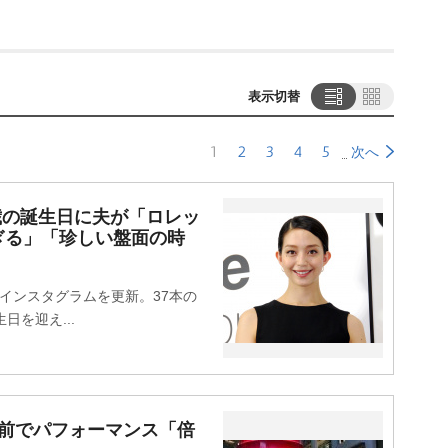
表示切替
1
2
3
4
5
次へ
歳の誕生日に夫が「ロレッ
ぎる」「珍しい盤面の時
インスタグラムを更新。37本の
日を迎え...
氷の前でパフォーマンス「倍