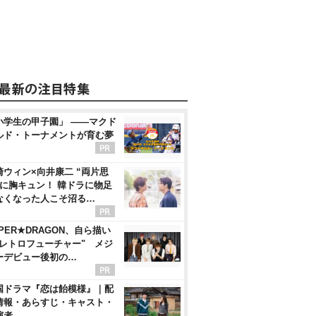
小学生の甲子園」 ――マクド
ルド・トーナメントが育む夢
崎ウィン×向井康二 “両片思
”に胸キュン！ 韓ドラに物足
なくなった人こそ沼る…
PER★DRAGON、自ら描い
"レトロフューチャー" メジ
ーデビュー後初の…
国ドラマ『恋は飴模様』｜配
情報・あらすじ・キャスト・
演者