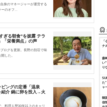
、自身のマネージャーが運営する
のオフ...
すぎる朝食”を披露 テラ
」「栄養満点」の声
「
ナ
のブログを更新。長野の別荘で味
公開した。
森
い
り
SU
た
ッピングの定番「温泉
ャ
紹介 鍋に卵を投入→火
韓
信
、料理人歴30年以上のキャリ
出