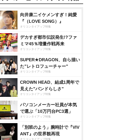
向井康二イケメンすぎ！純愛
『（LOVE SONG）』
オリコンタイアップ特集
デカすぎ都市伝説発生!?ファ
ミマ45％増量作戦再来
オリコンタイアップ特集
SUPER★DRAGON、自ら描い
た”レトロフューチャー”
オリコンタイアップ特集
CROWN HEAD、結成1周年で
見えた”バンドらしさ”
オリコンタイアップ特集
パソコンメーカー社員が本気
で選ぶ「10万円台PC3選」
オリコンタイアップ特集
「別班のよう」腕時計で『VIV
ANT』の世界観再現
オリコンタイアップ特集