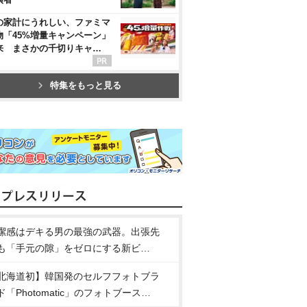
の家計にうれしい、ファミマ
物「45%増量キャンペーン」
来 まさかの千切りキャ…
特集をもっと見る
潔感はデキる男の最強の武器。出張先
も「手元の隙」をゼロにする新ビ…
北海道初】韓国発のセルフフォトブラ
ド「Photomatic」のフォトブース…