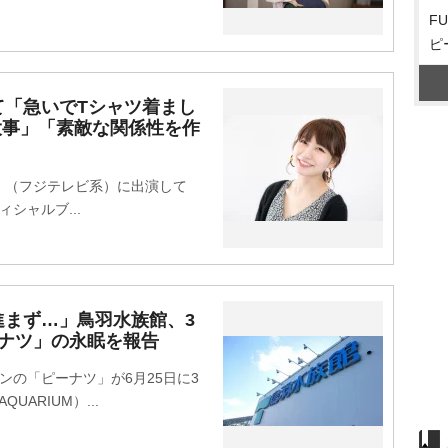
F
ピ
て「急いでTシャツ着まし
大事」「素敵な関係性を作
（フジテレビ系）に出演して
シャルブ...
進まず…」鳥羽水族館、3
ーナツ」の永眠を報告
の「ピーナツ」が6月25日に3
UARIUM）...