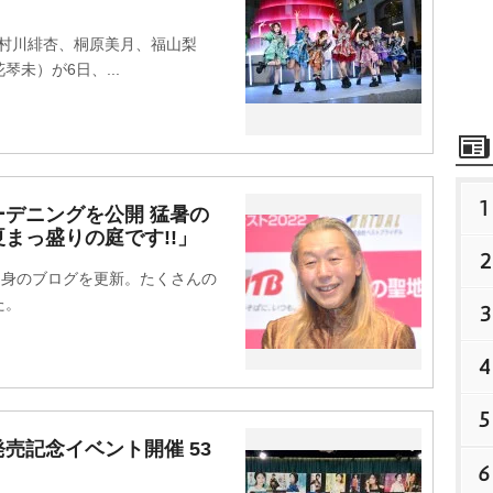
（村川緋杏、桐原美月、福山梨
未）が6日、...
1
デニングを公開 猛暑の
まっ盛りの庭です!!」
2
自身のブログを更新。たくさんの
た。
3
4
5
売記念イベント開催 53
6