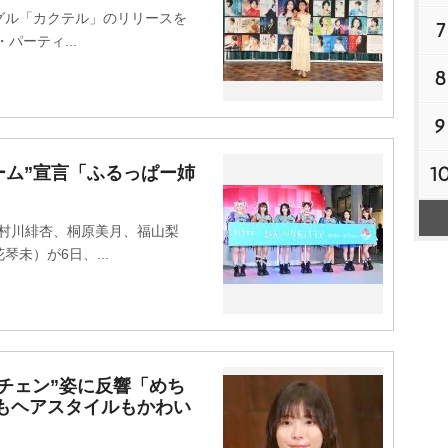
ル「カクテル」のリリースを
7
パーティ...
8
9
1
ドーム”宣言「ふるっぱー姉
」
（村川緋杏、桐原美月、福山梨
未）が6日、...
チェン”姿に反響「めち
もヘアスタイルもかわい