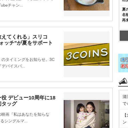
beチャン...
夏
名
再
教えてくれる」スリコ
ォッチ”が夏をサポート
のタイミングをお知らせ。3C
デバイスバ...
清
 デビュー10周年に18
初タッグ
で
映画『私はあなたを知らな
【
シングルマ...
ン