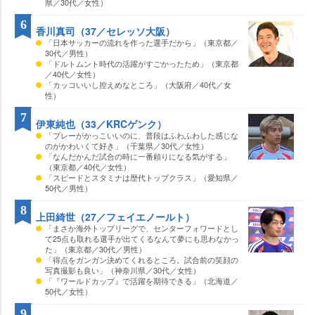
県／30代／女性）
6
香川真司（37／セレッソ大阪）
「日本サッカーの流れを作った選手だから」（東京都／
30代／男性）
「ドルトムント時代の活躍がすごかったため」（東京都
／40代／女性）
「カッコいいし控えめなところ」（大阪府／40代／女
性）
7
伊東純也（33／KRCゲンク）
「プレーがかっこいいのに、普段はふわふわした感じな
のがかわいくて好き」（千葉県／30代／女性）
「なんだかんだ試合の時に一番頼りになる気がする」
（東京都／40代／女性）
「スピードとスタミナは歴代トップクラス」（愛知県／
50代／男性）
8
上田綺世（27／フェイエノールト）
「まさか海外トップリーグで、センターフォワードとし
て25点も取れる選手が出てくるなんて夢にも思わなかっ
た」（東京都／30代／男性）
「得点をガンガン決めてくれるところ。試合前の笑顔の
写真撮影も良い」（神奈川県／30代／女性）
「『ワールドカップ』で活躍を期待できる」（北海道／
50代／女性）
9