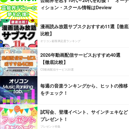
芸能界を志す10代～20代を応援！ オーデ
ィション・スクール情報はDeview
漫画読み放題サブスクおすすめ11選【徹底
比較】
オリコン顧客満足度ランキング
2026年動画配信サービスおすすめ40選
【徹底比較】
CS動画配信サービス20選
毎週の音楽ランキングから、ヒットの推移
をチェック！
試写会、登壇イベント、サインチェキなど
プレゼント！
プレゼント特集