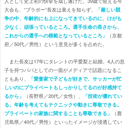
人として史上初の快挙を成し遂げた。39歳で迎える今
大会も、“ブラボー”長友は衰えを知らず、
「厳しい競
争の中、年齢的にも上になってきているのに、けがも
少なく、頑張っているところ。選手生命の長さから、
（京都
これからの選手への模範となっているところ」
府／50代／男性）という意見が多くを占めた。
また長友は17年にタレントの平愛梨と結婚。4人の息
子を持つパパとしての一面がメディアで話題になるこ
ともあり、
「愛妻家で子どもが好きで、サッカーが忙
しいのにプライベートもしっかりしてるのが好感持て
（長野県／20代／女性）、
るから」
「技術が優れてい
る。年齢を考えてもテクニックや動きに尊敬できる。
（鹿
プライベートの家族に関することも尊敬できる」
児島県／40代／男性）といったイメージが浸透してい