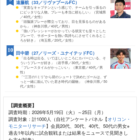
遠藤航（33／リヴァプールFC）
「実直なキャプテンという感じで、チームを引っ張るの
にピッタリな人物。プレーも本当に頼もしい」（宮城県
／40代／女性）
「頭脳派プレーが際立っており、目を見張るものがある
から」（神奈川県／40代／男性）
「強いプレッシャーがかかっている状況でも堂々とした
プレーで、サポーターを熱い気持ちにさせてくれるとこ
ろが好き」（埼玉県／20代／女性）
10
田中碧（27／リーズ・ユナイテッドFC）
「出る時は出る、いてほしいところにカバーにいる、そ
ういうプレーが好き」（岩手県／30代／女性）
「プレースタイルがかっこいい」（東京都／40代／男
性）
「“三笘の1ミリ”から碧のシュートで決めたゴールは、ず
っと一緒に励んでいた若き時代の賜物」 （神奈川県／50
代／女性）
【調査概要】
調査時期：2026年5月19日（火）～25日（月）
調査対象：計1000人（自社アンケートパネル【
オリコン・
モニターリサーチ
】会員20代、30代、40代、50代の男女※
過去1年以内に試合観戦または結果をニュースで見聞きし
た方が対象）