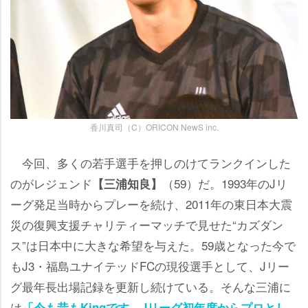
香川真司（C）ORICON NewS inc.
今回、多くの若手選手を押しのけてランクインした
のがレジェンド
（59）だ。1993年のJリ
【三浦知良】
ーグ発足当時からプレーを続け、2011年の東日本大震
災の復興支援チャリティーマッチで見せた“カズダン
ス”は日本中に大きな希望を与えた。59歳となった今で
もJ3・福島ユナイテッドFCの現役選手として、Jリー
グ最年長出場記録を更新し続けている。そんな三浦に
は
「今も昔もKingです。Jリーグ初年度からプロとし