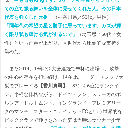
ての立ち振る舞いを全体に見せてくれた人。今の日本
（神奈川県／50代／男性）、
代表を強くした元祖」
「同年代の希望の星と勝手に思っています。カズが輝
（埼玉県／50代／女
く限り私も輝ける気がするので」
性）といった声が上がり、同世代から圧倒的な支持を
集めた。
また2014、18年と2大会連続でW杯に出場し、攻撃
の中心的存在を担い続け、現在はJリーグ・セレッソ大
阪でプレーする
（37）も6位にランクイ
【香川真司】
ン。小柄な体格ながら、ドイツ・ブンデスリーガのボ
ルシア・ドルトムント、イングランド・プレミアリー
グのマンチェスター・ユナイテッドFCという世界的な
ビッグクラブで輝きを放った姿は当時のサッカー少年