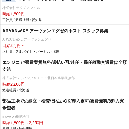
株式会社テクノスマイル
時給1,800円
正社員 / 派遣社員 / 愛知県
ARVAN≠éXE アーヴァンエグゼのホスト スタッフ募集
ARVAN≠éXE アーヴァンエグゼ
日給2万円～
正社員 / アルバイト・パート / 北海道
エンジニア/寮費実質無料/週払い可/赴任・帰任移動交通費は全額
支給
株式会社ジャパンクリエイト北日本事業統括部
時給2,200円
派遣社員 / 北海道
部品工場での組立・検査/日払いOK/即入寮可/寮費無料/8割入寮
希望者
move on株式会社
時給1,800円～2,250円
派遣社員 / 神奈川県