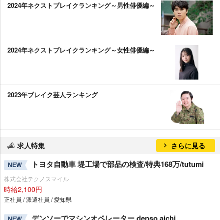
2024年ネクストブレイクランキング～男性俳優編～
2024年ネクストブレイクランキング～女性俳優編～
2023年ブレイク芸人ランキング
求人特集
さらに見る
トヨタ自動車 堤工場で部品の検査/特典168万/tutumi
NEW
株式会社テクノスマイル
時給2,100円
正社員 / 派遣社員 / 愛知県
デンソーでマシンオペレーター denso aichi
NEW