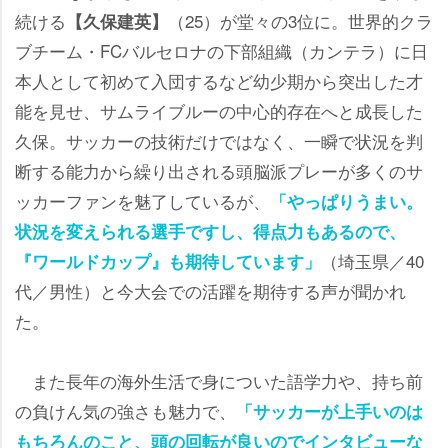
続ける
（25）が堂々の3位に。世界的クラ
【久保建英】
ブチーム・FCバルセロナの下部組織（カンテラ）に日
本人として初めて入団するなど幼少期から突出した才
能を見せ、サムライブルーの中心的存在へと成長した
久保。サッカーの技術だけではなく、一瞬で状況を判
断する能力から繰り出される頭脳派プレーが多くのサ
ッカーファンを魅了しているが、
「やっぱりうまい。
状況を変えられる選手ですし、得点力もあるので、
（埼玉県／40
『ワールドカップ』も期待しています」
代／男性）と今大会での活躍を期待する声が聞かれ
た。
また長年の海外生活で身についた語学力や、持ち前
の負けん気の強さも魅力で、
「サッカーが上手いのは
もちろんのこと、頭の回転が良いのでインタビューな