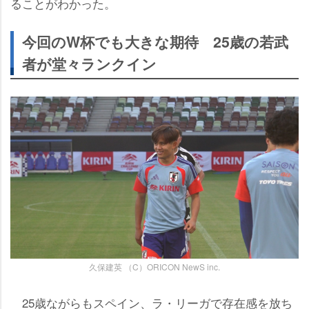
ることがわかった。
今回のW杯でも大きな期待 25歳の若武
者が堂々ランクイン
久保建英 （C）ORICON NewS inc.
25歳ながらもスペイン、ラ・リーガで存在感を放ち