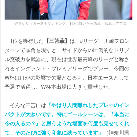
『好きなサッカー選手ランキング』1位に輝いた三笘薫 写真：アフロ
1位を獲得した
は、Jリーグ・川崎フロン
【三笘薫】
ターレで頭角を現すと、サイドからの圧倒的なドリブ
ル突破力を武器に、現在は世界最高峰のリーグと称さ
れるイングランド・プレミアリーグでプレー。今回の
W杯はけがの影響で欠場となるも、日本エースとして
予選で活躍し、W杯本出場に大きく貢献した。
そんな三笘には
「やはり人間離れしたプレーのイン
パクトが大きいです。特にゴールシーンは、『本当に
今の入るの？』と思うような場面を何度も見せてくれ
（神奈川県
て、そのたびに強く印象に残っています」