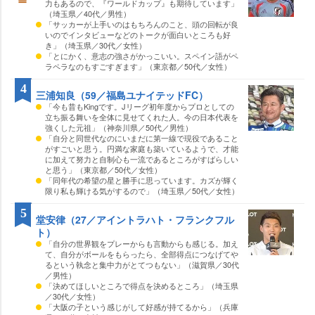
力もあるので、『ワールドカップ』も期待しています」
（埼玉県／40代／男性）
「サッカーが上手いのはもちろんのこと、頭の回転が良
いのでインタビューなどのトークが面白いところも好
き」（埼玉県／30代／女性）
「とにかく、意志の強さがかっこいい。スペイン語がペ
ラペラなのもすごすぎます」（東京都／50代／女性）
4
三浦知良（59／福島ユナイテッドFC）
「今も昔もKingです。Jリーグ初年度からプロとしての
立ち振る舞いを全体に見せてくれた人。今の日本代表を
強くした元祖」（神奈川県／50代／男性）
「自分と同世代なのにいまだに第一線で現役であること
がすごいと思う。円満な家庭も築いているようで、才能
に加えて努力と自制心も一流であるところがすばらしい
と思う」（東京都／50代／女性）
「同年代の希望の星と勝手に思っています。カズが輝く
限り私も輝ける気がするので」（埼玉県／50代／女性）
5
堂安律（27／アイントラハト・フランクフル
ト）
「自分の世界観をプレーからも言動からも感じる。加え
て、自分がボールをもらったら、全部得点につなげて
るという執念と集中力がとてつもない」（滋賀県／30代
／男性）
「決めてほしいところで得点を決めるところ」（埼玉県
／30代／女性）
「大阪の子という感じがして好感が持てるから」（兵庫