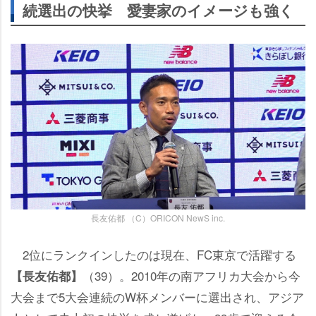
続選出の快挙 愛妻家のイメージも強く
長友佑都 （C）ORICON NewS inc.
2位にランクインしたのは現在、FC東京で活躍する
（39）。2010年の南アフリカ大会から今
【長友佑都】
大会まで5大会連続のW杯メンバーに選出され、アジア