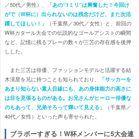
／50代／男性）、
「あの“1ミリ”は興奮した！今回け
がで（W杯に）出られないのは残念だけど、また次活
（千葉県／30代／女性）と、前回の
躍してほしい！」
W杯カタール大会での伝説的なゴールアシストの瞬間
など、記憶に残るプレーの数々が三笘の存在感を後押
しした。
また三笘は俳優、ファッションモデルと活躍する結
木滉星を兄に持つことも知られており、
「サッカーを
あまり知らない素人目線にも、あの身体能力の高さに
は目を見張るものがある。お兄さんがヒーロー俳優な
（千葉県／
のもあって、兄弟そろって輝いて見える」
40代／女性）といった声も寄せられた。
ブラボーすぎる！W杯メンバーに5大会連