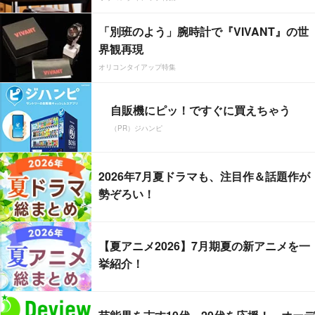
「別班のよう」腕時計で『VIVANT』の世
界観再現
オリコンタイアップ特集
自販機にピッ！ですぐに買えちゃう
（PR）ジハンピ
2026年7月夏ドラマも、注目作＆話題作が
勢ぞろい！
【夏アニメ2026】7月期夏の新アニメを一
挙紹介！