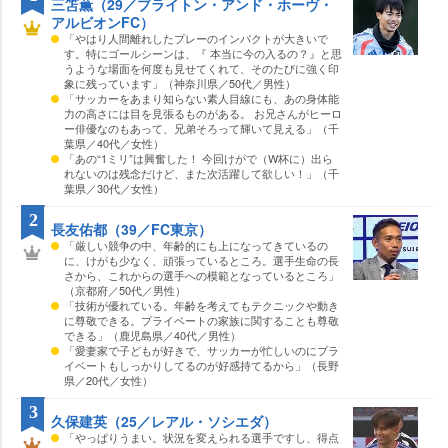
三笘薫（29／ブライトン・アンド・ホーヴ・
アルビオンFC）
「やはり人間離れしたプレーのインパクトが大きいで
す。特にゴールシーンは、『 本当に今の入るの？』と思
うような場面を何度も見せてくれて、そのたびに強く印
象に残っています」（神奈川県／50代／男性）
「サッカーをあまり知らない素人目線にも、あの身体能
力の高さには目を見張るものがある。 お兄さんがヒーロ
ー俳優なのもあって、兄弟そろって輝いて見える」（千
葉県／40代／女性）
「あの“1ミリ”は興奮した！ 今回けがで（W杯に）出ら
れないのは残念だけど、また次活躍して欲しい！」（千
葉県／30代／女性）
2
長友佑都（39／FC東京）
「厳しい競争の中、年齢的にも上になってきているの
に、けがも少なく、頑張っているところ。選手生命の長
さから、これからの選手への模範となっているところ」
（京都府／50代／男性）
「技術が優れている。年齢を考えてもテクニックや動き
に尊敬できる。プライベートの家族に関することも尊敬
できる」（鹿児島県／40代／男性）
「愛妻家で子どもが好きで、サッカーが忙しいのにプラ
イベートもしっかりしてるのが好感持てるから」（長野
県／20代／女性）
3
久保建英（25／レアル・ソシエダ）
「やっぱりうまい。状況を変えられる選手ですし、得点