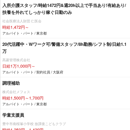
入所介護スタッフ/時給1472円&週20h以上で手当あり!有給あり/
扶養を外れてしっかり稼ぐ日勤のみ
社会医療法人財団 仁医会
時給1,472円～
アルバイト・パート / 東京都
20代活躍中・Wワーク可/警備スタッフ/8h勤務/シフト制/日給1.1
万
髙菱管理株式会社
日給1万1,000円～
アルバイト・パート / 契約社員 / 大阪府
調理補助
株式会社メフォス
時給1,500円～1,700円
アルバイト・パート / 東京都
学童支援員
豊中市南桜塚小学校 放課後こどもクラブ
時給1,250円～1,420円