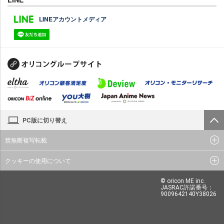
LINEアカウントメディア
PC版に切り替え
禁無断複写転載
クッキーの使用について
© oricon ME inc.
JASRAC許諾番号：
9009642140Y38026