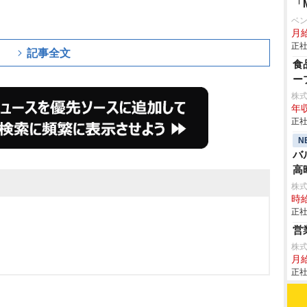
「
ベ
月給
正社
記事全文
食
ー
株
年収
正社
N
バ
高
株
時給
正社
営
株
月給
正社