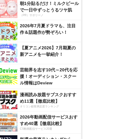
朝1分貼るだけ！ミルクピール
で一日中ずっとうるツヤ肌
（PR）サボリーノ
2026年7月夏ドラマも、注目
作＆話題作が勢ぞろい！
【夏アニメ2026】7月期夏の
新アニメを一挙紹介！
芸能界を志す10代～20代を応
援！オーディション・スクー
ル情報はDeview
漫画読み放題サブスクおすす
め11選【徹底比較】
オリコン顧客満足度ランキング
2026年動画配信サービスおす
すめ40選【徹底比較】
CS動画配信サービス20選