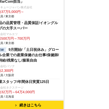
MarCom担当」
ンキュージャパン株式会社
37万5,000円～
員 / 東京都
品の品質管理・品質保証/イオングル
プの大手スーパー
式会社マルエツ
500万円～700万円
員 / 東京都
9月開始/「土日祝休み」グロー
EW
ル企業での産業保健のお仕事/保健師/
時給/残業なし/服装自由
式会社パソナ
2,300円
員 / 大阪府
業スタッフ/年間休日実質125日
式会社ネクステージ
32万円～64万4,000円
員 / 北海道
続きはこちら