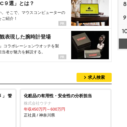
C９選」とは？
8
い。そこで、マウスコンピューターの
9
をご紹介！
1
界観表現した腕時計登場
NT』コラボレーションウオッチを製
担当者が魅力を解説する。
求人検索
 」 管
化粧品の有用性・安全性の分析担当
株式会社ウテナ
年収450万円～600万円
正社員 / 神奈川県