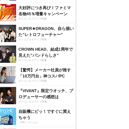
大好評につき再び！ファミマ
名物45％増量キャンペーン
オリコンタイアップ特集
SUPER★DRAGON、自ら描い
た”レトロフューチャー”
オリコンタイアップ特集
CROWN HEAD、結成1周年で
見えた”バンドらしさ”
オリコンタイアップ特集
【驚愕】メーカー社員が推す
「10万円台」神コスパPC
オリコンタイアップ特集
『VIVANT』限定ウオッチ、プ
ロデューサーの感想は
オリコンタイアップ特集
自販機にピッ！ですぐに買え
ちゃう
（PR）ジハンピ