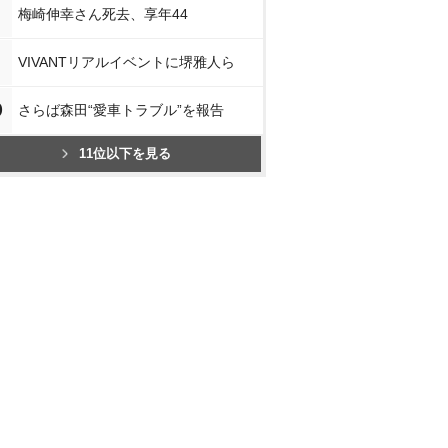
梅崎伸幸さん死去、享年44
VIVANTリアルイベントに堺雅人ら
0
さらば森田“愛車トラブル”を報告
11位以下を見る