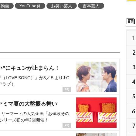
動画
YouTube発
お笑い芸人
吉本芸人
1
2
3
い”にキュンが止まらん！
OVE SONG）』が8／５よりJ:C
4
アラブ！
5
ァミマ夏の大盤振る舞い
6
ミリーマートの人気企画「お値段その
、シリーズ初の年2回開催！
7