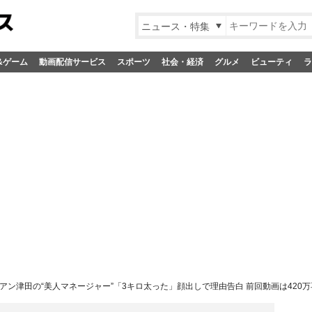
ニュース・特集
&ゲーム
動画配信サービス
スポーツ
社会・経済
グルメ
ビューティ
ラ
アン津田の“美人マネージャー”「3キロ太った」顔出しで理由告白 前回動画は420