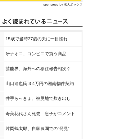
sponsored by 求人ボックス
15歳で当時27歳の夫に一目惚れ
研ナオコ、コンビニで買う商品
芸能界、海外への移住報告相次ぐ
山口達也氏 3.4万円の湘南物件契約
井手らっきょ、被災地で炊き出し
寿美花代さん死去 息子がコメント
片岡鶴太郎、自家農園での“発見”