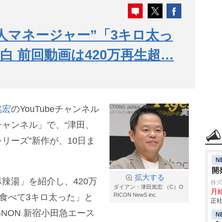
人マネージャー”「3キロ太っ
白 前回動画は420万再生超…
篤宏
のYouTubeチャンネル
ャンネル」で、“津田、
リーズ”新作が、10日ま
N
開
拡大する
辣湯」を紹介し、420万
株
ダイアン・津田篤宏 （C）O
月給
RICON NewS inc.
個食べて3キロ太った」と
正社
NON 新宿小田急エース
N