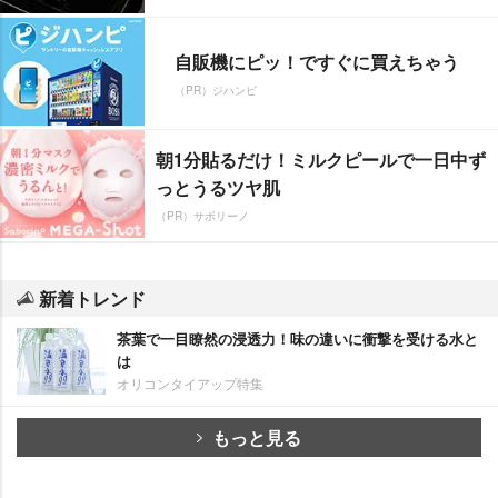
自販機にピッ！ですぐに買えちゃう
（PR）ジハンピ
朝1分貼るだけ！ミルクピールで一日中ず
っとうるツヤ肌
（PR）サボリーノ
新着トレンド
茶葉で一目瞭然の浸透力！味の違いに衝撃を受ける水と
は
オリコンタイアップ特集
もっと見る