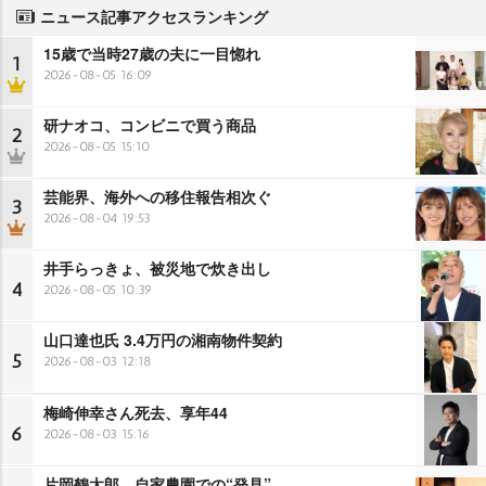
ニュース記事アクセスランキング
15歳で当時27歳の夫に一目惚れ
1
2026-08-05 16:09
研ナオコ、コンビニで買う商品
2
2026-08-05 15:10
芸能界、海外への移住報告相次ぐ
3
2026-08-04 19:53
井手らっきょ、被災地で炊き出し
4
2026-08-05 10:39
山口達也氏 3.4万円の湘南物件契約
5
2026-08-03 12:18
梅崎伸幸さん死去、享年44
6
2026-08-03 15:16
片岡鶴太郎、自家農園での“発見”