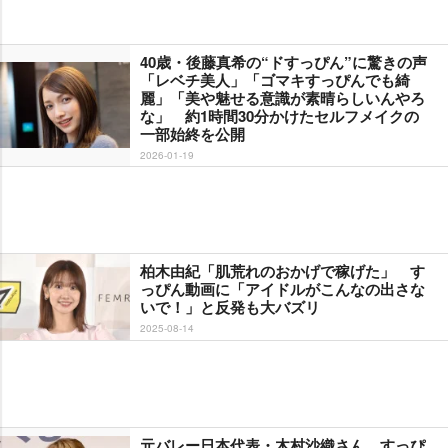
40歳・後藤真希の“ドすっぴん”に驚きの声
「レベチ美人」「ゴマキすっぴんでも綺
麗」「美や魅せる意識が素晴らしいんやろ
な」 約1時間30分かけたセルフメイクの
一部始終を公開
2026-01-19
柏木由紀「肌荒れのおかげで稼げた」 す
っぴん動画に「アイドルがこんなの出さな
いで！」と反発も大バズリ
2025-08-14
元バレー日本代表・木村沙織さん、すっぴ