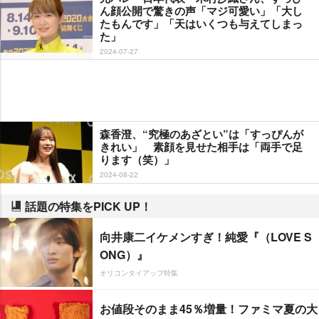
ん顔公開で驚きの声「マジ可愛い」「大し
たもんです」「天はいくつも与えてしまっ
た」
2024-07-27
森香澄、“究極のあざとい”は「すっぴんが
きれい」 素顔を見せた相手は「両手で足
ります（笑）」
2024-08-22
話題の特集をPICK UP！
向井康二イケメンすぎ！純愛『（LOVE S
ONG）』
オリコンタイアップ特集
お値段そのまま45％増量！ファミマ夏の大