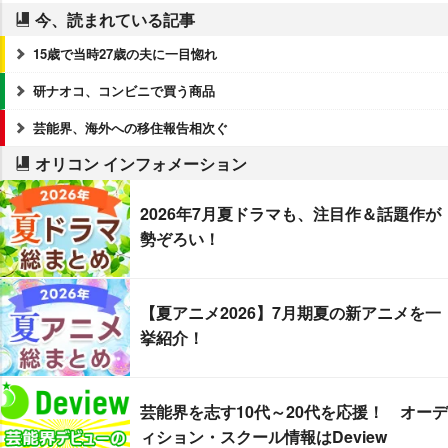
今、読まれている記事
15歳で当時27歳の夫に一目惚れ
研ナオコ、コンビニで買う商品
芸能界、海外への移住報告相次ぐ
オリコン インフォメーション
2026年7月夏ドラマも、注目作＆話題作が
勢ぞろい！
【夏アニメ2026】7月期夏の新アニメを一
挙紹介！
芸能界を志す10代～20代を応援！ オーデ
ィション・スクール情報はDeview