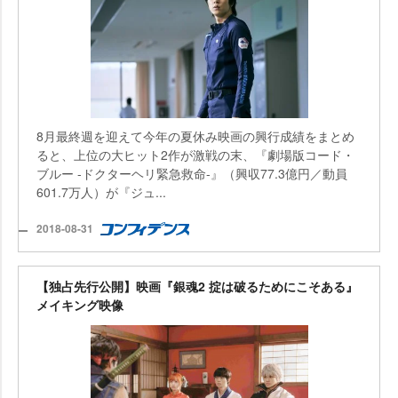
8月最終週を迎えて今年の夏休み映画の興行成績をまとめ
ると、上位の大ヒット2作が激戦の末、『劇場版コード・
ブルー -ドクターヘリ緊急救命-』（興収77.3億円／動員
601.7万人）が『ジュ...
2018-08-31
【独占先行公開】映画『銀魂2 掟は破るためにこそある』
メイキング映像