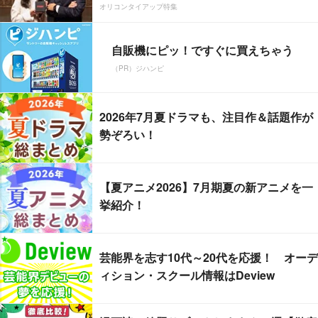
オリコンタイアップ特集
自販機にピッ！ですぐに買えちゃう
（PR）ジハンピ
2026年7月夏ドラマも、注目作＆話題作が
勢ぞろい！
【夏アニメ2026】7月期夏の新アニメを一
挙紹介！
芸能界を志す10代～20代を応援！ オーデ
ィション・スクール情報はDeview