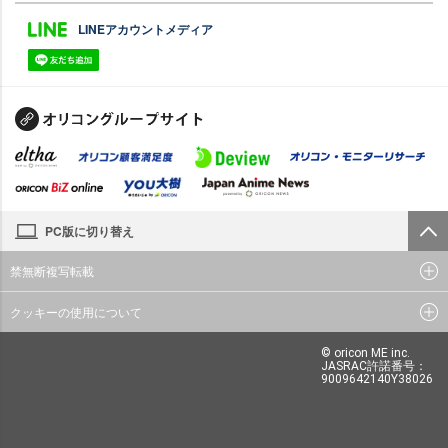
LINEアカウントメディア
PC版に切り替え
禁無断複写転載
クッキーの使用について
© oricon ME inc.
JASRAC許諾番号：
9009642140Y38026