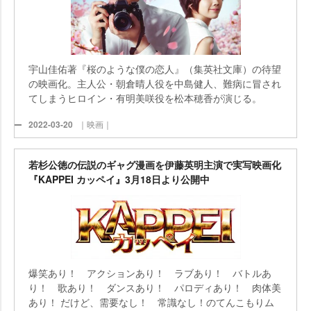
宇山佳佑著『桜のような僕の恋人』（集英社文庫）の待望
の映画化。主人公・朝倉晴人役を中島健人、難病に冒され
てしまうヒロイン・有明美咲役を松本穂香が演じる。
2022-03-20
｜映画｜
若杉公徳の伝説のギャグ漫画を伊藤英明主演で実写映画化
『KAPPEI カッペイ』3月18日より公開中
爆笑あり！ アクションあり！ ラブあり！ バトルあ
り！ 歌あり！ ダンスあり！ パロディあり！ 肉体美
あり！ だけど、需要なし！ 常識なし！のてんこもりム