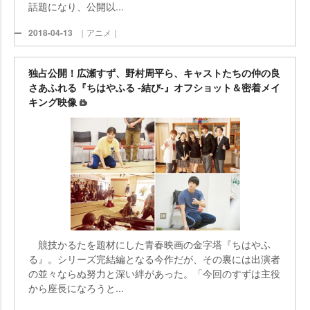
話題になり、公開以...
2018-04-13
｜アニメ｜
独占公開！広瀬すず、野村周平ら、キャストたちの仲の良
さあふれる『ちはやふる -結び-』オフショット＆密着メイ
キング映像
競技かるたを題材にした青春映画の金字塔『ちはやふ
る』。シリーズ完結編となる今作だが、その裏には出演者
の並々ならぬ努力と深い絆があった。「今回のすずは主役
から座長になろうと...