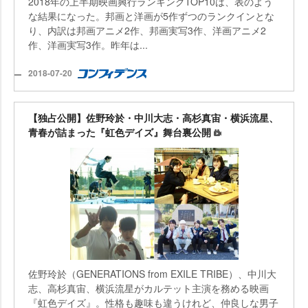
2018年の上半期映画興行ランキングTOP10は、表のよう
な結果になった。邦画と洋画が5作ずつのランクインとな
り、内訳は邦画アニメ2作、邦画実写3作、洋画アニメ2
作、洋画実写3作。昨年は...
2018-07-20
【独占公開】佐野玲於・中川大志・高杉真宙・横浜流星、
青春が詰まった『虹色デイズ』舞台裏公開
佐野玲於（GENERATIONS from EXILE TRIBE）、中川大
志、高杉真宙、横浜流星がカルテット主演を務める映画
『虹色デイズ』。性格も趣味も違うけれど、仲良しな男子