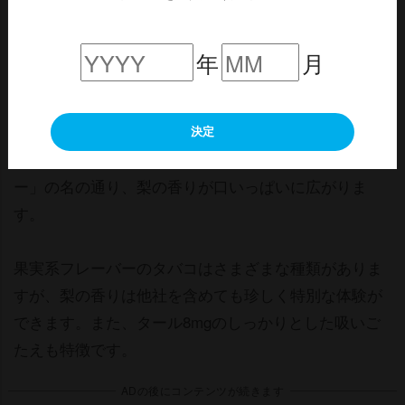
2024年新作！キャメル・クラフト・メン
ソール・ペアーカプセル・８・ボックス
年
月
梨フレーバーカプセル入りメンソールタバコです。タ
ールは8mgとなっています。2024年4月に登場した新作
決定
です。カプセルを潰すと英語で梨を意味する「ペア
ー」の名の通り、梨の香りが口いっぱいに広がりま
す。
果実系フレーバーのタバコはさまざまな種類がありま
すが、梨の香りは他社を含めても珍しく特別な体験が
できます。また、タール8mgのしっかりとした吸いご
たえも特徴です。
ADの後にコンテンツが続きます