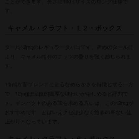
ことができます。長さは100’sサイズのロング仕様で
す。
キャメル・クラフト・１２・ボックス
タール12mgのレギュラータバコです。高めのタールに
より、キャメル特有のナッツの香りを強く感じられま
す。
14mgが新ブレンドによるなめらかさを特徴とする一方
で、12mgは比較的濃厚な味わいが楽しめると評判で
す。インパクトのある味を求める方には、この12mgが
おすすめです。とはいえクセは少なく飽きの来ない仕
上がりとなっています。
キャメル・クラフト・６・ボックス