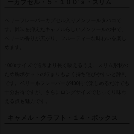
ーカプセル・５・１００’ｓ・スリム
ベリーフレーバーカプセル入りメンソールタバコで
す。雑味を抑えたキャメルらしいメンソールの中で、
ベリーの香りが広がり、フルーティーな味わいを楽し
めます。
100’sサイズで通常より長く吸えるうえ、スリム形状の
ため胸ポケットの収まりもよく持ち運びやすいと評判
です。ベリー系フレーバーが430円で楽しめるだけでも
十分お得ですが、さらにロングサイズでじっくり味わ
える点も魅力です。
キャメル・クラフト・１４・ボックス