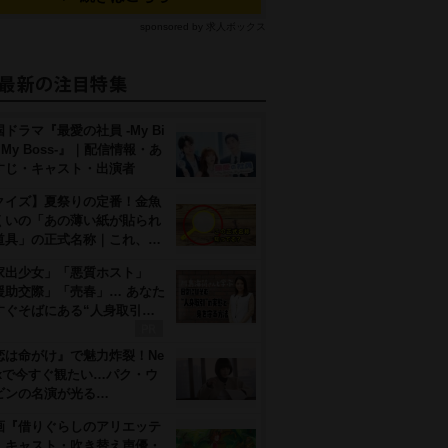
sponsored by 求人ボックス
ドラマ『最愛の社員 -My Bi
, My Boss-』｜配信情報・あ
すじ・キャスト・出演者
クイズ】夏祭りの定番！金魚
くいの「あの薄い紙が貼られ
道具」の正式名称｜これ、…
家出少女」「悪質ホスト」
援助交際」「売春」… あなた
すぐそばにある“人身取引…
恋は命がけ』で魅力炸裂！Ne
flixで今すぐ観たい…パク・ウ
ビンの名演が光る…
画『借りぐらしのアリエッテ
』キャスト・吹き替え声優・