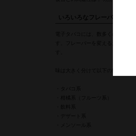
いろいろなフレーバーを楽
電子タバコには、数多くのフレー
す。フレーバーを変えるだけで、
す。
味は大きく分けて以下の5種類があ
・タバコ系
・柑橘系（フルーツ系）
・飲料系
・デザート系
・メンソール系