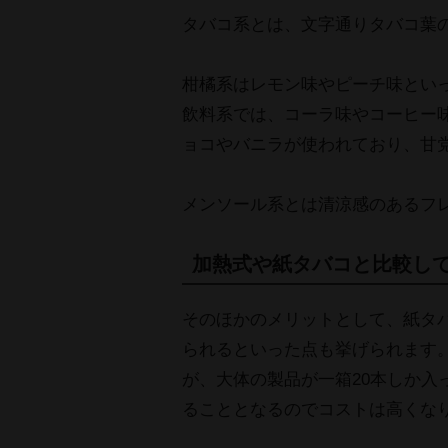
タバコ系とは、文字通りタバコ葉
柑橘系はレモン味やピーチ味とい
飲料系では、コーラ味やコーヒー
ョコやバニラが使われており、甘
メンソール系とは清涼感のあるフ
加熱式や紙タバコと比較し
そのほかのメリットとして、紙タ
られるといった点も挙げられます。
が、大体の製品が一箱20本しか入
ることとなるのでコストは高くな