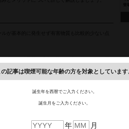
組みとメリットについて詳しく解説しましょう。
登
ールが基本的に発生せず有害物質も比較的少ない点
分を含んだ粒子状の成分を指し、歯に付くヤニの原
含まれており、癌（がん）のリスクを高める原因と
この記事は喫煙可能な年齢の方を対象としています
バコ葉を500℃で燃やした場合に多く発生しやすい
なるタバコ葉を扱っていない電子タバコからは、基
誕生年を西暦でご入力ください。
います。
誕生月をご入力ください。
、全くないわけではありません。実際にアメリカで
増えている可能性があると指摘されています。健康
年
月
十分に気をつけながら扱う必要があります。