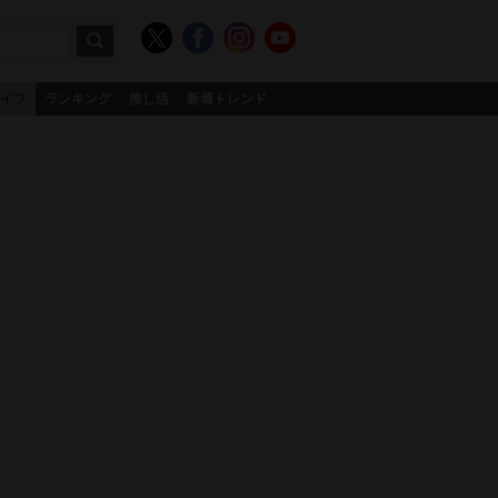
イフ
ランキング
推し活
新着トレンド