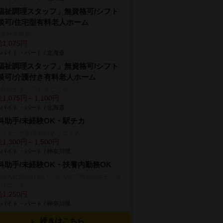
福祉調理スタッフ」無資格可/シフト
談可/住宅型有料老人ホーム
式会社来夢舘
1,075円
バイト・パート / 北海道
福祉調理スタッフ」無資格可/シフト
談可/介護付き有料老人ホーム
会社テイ・アイ/まごころ
1,075円～1,100円
バイト・パート / 北海道
科助手/未経験OK・駅チカ
プラーザ南口 お口クリニック
1,300円～1,500円
バイト・パート / 神奈川県
科助手/未経験OK・扶養内勤務OK
療法人社団ふれあいヘルスケア 横浜山手デンタ
クリニック
1,250円
バイト・パート / 神奈川県
続きはこちら