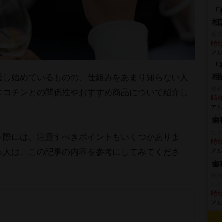
「
相
株
時給
アル
「
相
透し始めているものの、仕組みをあまり知らない人
株式
ニコチンとの関係性やおすすめ商品について紹介し
時給
アル
歯
たま
う際には、注意すべきポイントもいくつかありま
時給
る人は、この記事の内容を参考にしてみてくださ
アル
歯
医
ル
時給
アル