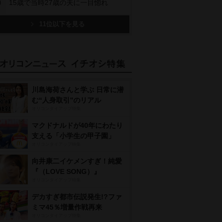
0
15歳で当時27歳の夫に一目惚れ
11位以下を見る
川島海荷さんと学ぶ 日常に潜
む“人身取引”のリアル
オリコンタイアップ特集
マクドナルドが40年にわたり
支える「小学生の甲子園」
オリコンタイアップ特集
向井康二イケメンすぎ！純愛
『（LOVE SONG）』
オリコンタイアップ特集
デカすぎ都市伝説発生!?ファ
ミマ45％増量作戦再来
オリコンタイアップ特集