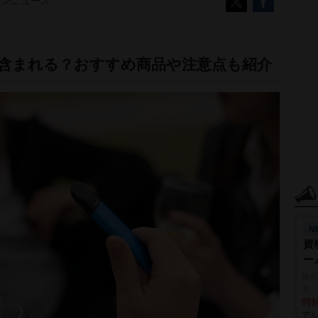
コンニュース
含まれる？おすすめ商品や注意点も紹介
N
資
ー
株式
東
時給
アル