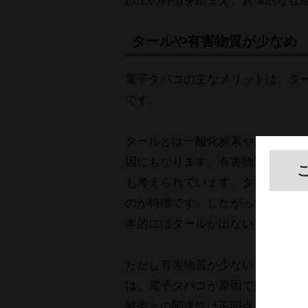
以上の特徴を踏まえ、具体的な仕
タールや有害物質が少なめ
電子タバコの主なメリットは、タ
です。
タールとは一酸化炭素やガス状成
因にもなります。有害物質も多く
も考えられています。タールは、タ
のが特徴です。したがって原因と
本的にはタールが出ないとされて
ただし有害物質が少ないとはいえ
は、電子タバコが原因で肺疾患が
被害との関連性は不明点も多く、