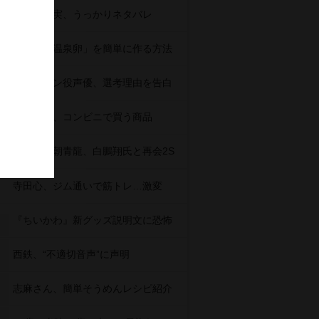
田中みな実、うっかりネタバレ
自宅で「温泉卵」を簡単に作る方法
セイレーン役声優、選考理由を告白
研ナオコ、コンビニで買う商品
元横綱・朝青龍、白鵬翔氏と再会2S
寺田心、ジム通いで筋トレ…激変
『ちいかわ』新グッズ説明文に恐怖
西鉄、“不適切音声”に声明
志麻さん、簡単そうめんレシピ紹介