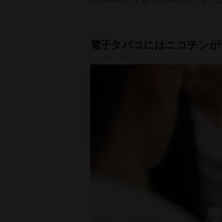
（更新：
）
オリ
電子タバコにはニコチンが