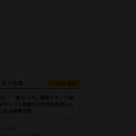
さらに見る
「週1から可」調理スタッフ/無
EW
格可/シフト相談可/住宅型有料老人ホ
ム/社会保障完備
会社健康会/ドクターナーシングホーム 環状通
1,112円
バイト・パート / 北海道