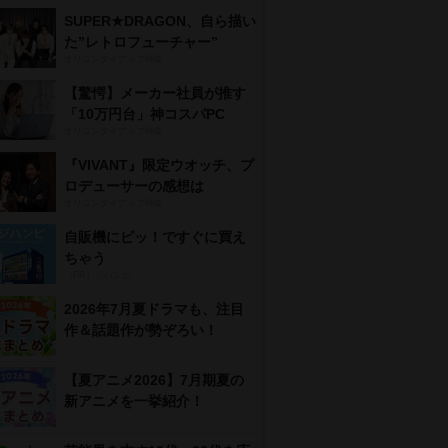
SUPER★DRAGON、自ら描い
た”レトロフューチャー”
オリコンタイアップ特集
【驚愕】メーカー社員が推す
「10万円台」神コスパPC
オリコンタイアップ特集
『VIVANT』限定ウオッチ、プ
ロデューサーの感想は
オリコンタイアップ特集
自販機にピッ！ですぐに買え
ちゃう
（PR）ジハンピ
2026年7月夏ドラマも、注目
作＆話題作が勢ぞろい！
【夏アニメ2026】7月期夏の
新アニメを一挙紹介！