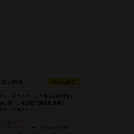
さらに見る
クシードライバー／「月収100万円以
も可能！」名古屋で知名度抜群な
金のフジタクシー」！
限会社第二フジタクシー
19万2,000円
員 / アルバイト・パート / 契約社員 / 愛知県