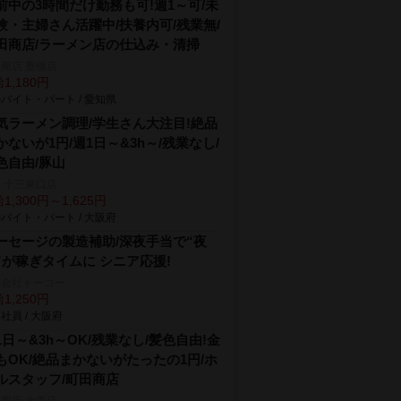
前中の3時間だけ勤務も可!週1～可/未
験・主婦さん活躍中/扶養内可/残業無/
田商店/ラーメン店の仕込み・清掃
商店 豊橋店
1,180円
バイト・パート / 愛知県
気ラーメン調理/学生さん大注目!絶品
かないが1円/週1日～&3h～/残業なし/
色自由/豚山
 十三東口店
1,300円～1,625円
バイト・パート / 大阪府
ーセージの製造補助/深夜手当で“夜
”が稼ぎタイムに シニア応援!
式会社トーコー
1,250円
社員 / 大阪府
1日～&3h～OK/残業なし/髪色自由!金
もOK/絶品まかないがたったの1円/ホ
ルスタッフ/町田商店