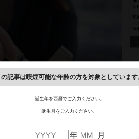
t
ン
映
ィ
登
この記事は喫煙可能な年齢の方を対象としています
誕生年を西暦でご入力ください。
誕生月をご入力ください。
年
月