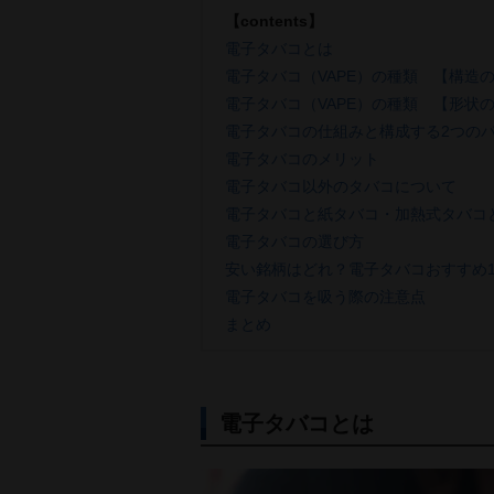
【contents】
電子タバコとは
電子タバコ（VAPE）の種類 【構造
電子タバコ（VAPE）の種類 【形状
電子タバコの仕組みと構成する2つの
電子タバコのメリット
電子タバコ以外のタバコについて
電子タバコと紙タバコ・加熱式タバコ
電子タバコの選び方
安い銘柄はどれ？電子タバコおすすめ1
電子タバコを吸う際の注意点
まとめ
電子タバコとは