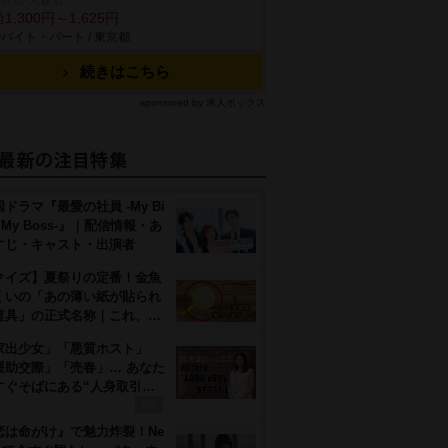
商店 大森店
1,300円～1,625円
バイト・パート / 東京都
続きはこちら
sponsored by 求人ボックス
ドラマ『最愛の社員 -My Bi
, My Boss-』｜配信情報・あ
すじ・キャスト・出演者
クイズ】夏祭りの定番！金魚
くいの「あの薄い紙が貼られ
道具」の正式名称｜これ、…
家出少女」「悪質ホスト」
援助交際」「売春」… あなた
すぐそばにある“人身取引…
恋は命がけ』で魅力炸裂！Ne