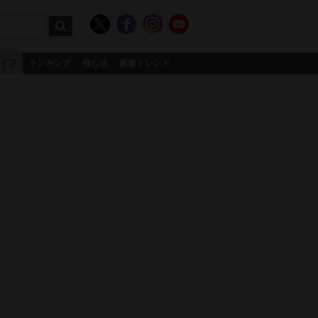
イフ
ランキング
推し活
新着トレンド