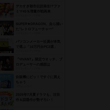
デカすぎ都市伝説発生!?ファ
ミマ45％増量作戦再来
オリコンタイアップ特集
SUPER★DRAGON、自ら描い
た”レトロフューチャー”
オリコンタイアップ特集
パソコンメーカー社員が本気
で選ぶ「10万円台PC3選」
オリコンタイアップ特集
『VIVANT』限定ウオッチ、プ
ロデューサーの感想は
オリコンタイアップ特集
自販機にピッ！ですぐに買え
ちゃう
（PR）ジハンピ
2026年7月夏ドラマも、注目
作＆話題作が勢ぞろい！