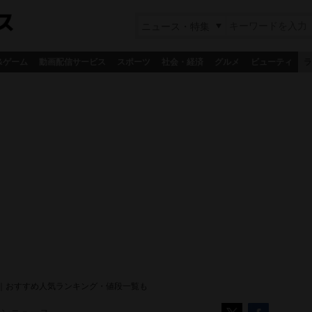
ニュース・特集
&ゲーム
動画配信サービス
スポーツ
社会・経済
グルメ
ビューティ
ラ
｜おすすめ人気ランキング・値段一覧も