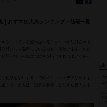
コンニュース
説｜おすすめ人気ランキング・値段一覧
ールやニコチンを使わない電子タバコが注目されて
嗜好品として愛用している人も一定数います。ただ
、種類が分からなければ何を購入すればよいか迷っ
タ
的な種類と活用する上でのメリット・デメリットを
上
と思っている人は、記事を参考にしながら購入する
「
。
有
月給
正社