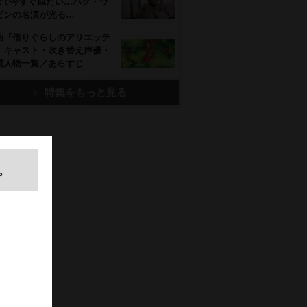
flixで今すぐ観たい…パク・ウ
ビンの名演が光る…
画『借りぐらしのアリエッテ
』キャスト・吹き替え声優・
場人物一覧／あらすじ
特集をもっと見る
。