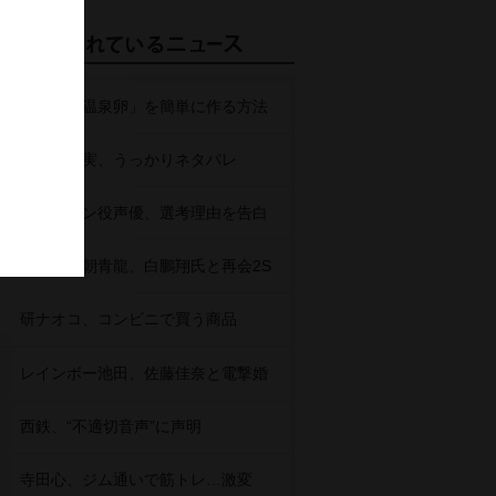
自宅で「温泉卵」を簡単に作る方法
田中みな実、うっかりネタバレ
セイレーン役声優、選考理由を告白
元横綱・朝青龍、白鵬翔氏と再会2S
研ナオコ、コンビニで買う商品
レインボー池田、佐藤佳奈と電撃婚
西鉄、“不適切音声”に声明
寺田心、ジム通いで筋トレ…激変