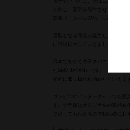
電子タバコとは、たばこ葉を使わ
加熱し、蒸気を発生させる製品で
定義上「タバコ製品」には含まれ
原型となる商品が誕生したのは、2
に市場拡大していきました。
日本で初めて電子タバコを扱ったの
社SMV JAPAN）です。当該事
極的に取り扱われ始めたといえま
コンビニやインターネットでも販
す。専門店はオリジナルの製品も
提供してもらえるので初心者にお