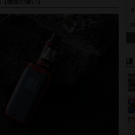
類【構造の違い】
9
1