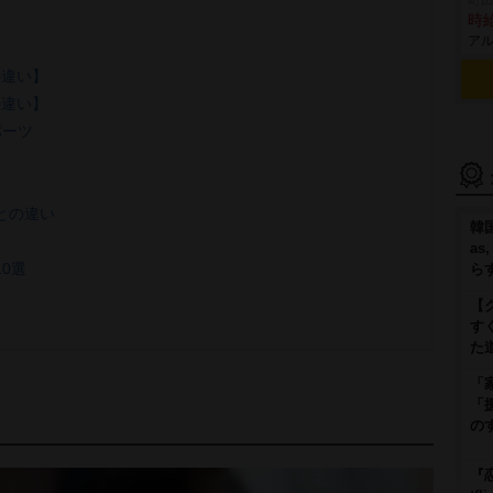
町田
時給
アル
の違い】
の違い】
パーツ
との違い
韓国
as
0選
ら
【
す
た
「
「
の
『