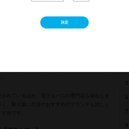
ずにカートリッジ内にあるリキッド（溶液）を電気
す。加熱式タバコと混同しやすいですが、こちらは
ません。
決定
1
003年頃といわれています。主にヨーロッパを中心
2
3
は、東京都にある株式会社VP JAPAN（現・株式会
4
業を始めたのは2014年であり、そこから日本市場でも積
す。
5
売されているほか、電子タバコの専門店も存在しま
6
多く、取り扱い方法やおすすめのブランドも詳しく
7
すすめです。
8