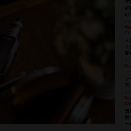
午
経
町
町田
時給
アル
人
ま
髪
豚山
時給
アル
ソ
活
株
時給
派遣
週
髪
ー