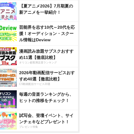
【夏アニメ2026】7月期夏の
新アニメを一挙紹介！
芸能界を志す10代～20代を応
援！オーディション・スクー
ル情報はDeview
漫画読み放題サブスクおすす
め11選【徹底比較】
オリコン顧客満足度ランキング
2026年動画配信サービスおす
すめ40選【徹底比較】
CS動画配信サービス20選
毎週の音楽ランキングから、
ヒットの推移をチェック！
試写会、登壇イベント、サイ
ンチェキなどプレゼント！
プレゼント特集