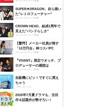
オリコンタイアップ特集
SUPER★DRAGON、自ら描い
た”レトロフューチャー”
オリコンタイアップ特集
CROWN HEAD、結成1周年で
見えた”バンドらしさ”
オリコンタイアップ特集
【驚愕】メーカー社員が推す
「10万円台」神コスパPC
オリコンタイアップ特集
『VIVANT』限定ウオッチ、プ
ロデューサーの感想は
オリコンタイアップ特集
自販機にピッ！ですぐに買え
ちゃう
（PR）ジハンピ
2026年7月夏ドラマも、注目
作＆話題作が勢ぞろい！