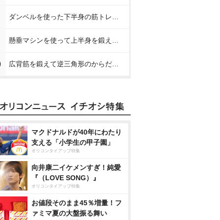
ダンベルを使った下半身の筋トレメニュー【プロが教える下半身の筋トレ】
懸垂マシンを使って上半身を鍛える方法【プロが教える筋トレ】
0
広背筋を鍛えて逆三角形のからだを作る方法【プロが教える筋トレ】
マクドナルドが40年にわたり
支える「小学生の甲子園」
オリコンタイアップ特集
向井康二イケメンすぎ！純愛
『（LOVE SONG）』
オリコンタイアップ特集
お値段そのまま45％増量！フ
ァミマ夏の大盤振る舞い