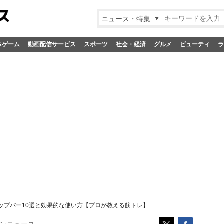
ニュース・特集
&ゲーム
動画配信サービス
スポーツ
社会・経済
グルメ
ビューティ
ラ
ップバー10選と効果的な使い方【プロが教える筋トレ】