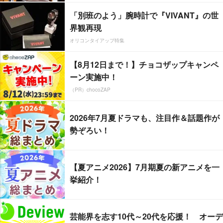
「別班のよう」腕時計で『VIVANT』の世
界観再現
オリコンタイアップ特集
【8月12日まで！】チョコザップキャンペ
ーン実施中！
（PR）chocoZAP
2026年7月夏ドラマも、注目作＆話題作が
勢ぞろい！
【夏アニメ2026】7月期夏の新アニメを一
挙紹介！
芸能界を志す10代～20代を応援！ オーデ