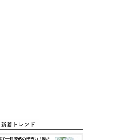
葉で一目瞭然の浸透力！味の