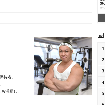
違
オ
1
2
3
保持者。
4
る。
ても活躍し、
5
6