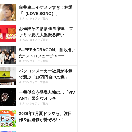
向井康二イケメンすぎ！純愛
『（LOVE SONG）』
オリコンタイアップ特集
お値段そのまま45％増量！フ
ァミマ夏の大盤振る舞い
オリコンタイアップ特集
SUPER★DRAGON、自ら描い
た”レトロフューチャー”
オリコンタイアップ特集
パソコンメーカー社員が本気
で選ぶ「10万円台PC3選」
オリコンタイアップ特集
一番似合う登場人物は…『VIV
ANT』限定ウオッチ
オリコンタイアップ特集
2026年7月夏ドラマも、注目
作＆話題作が勢ぞろい！