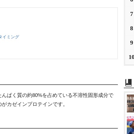
7
8
タイミング
9
1
んぱく質の約80%を占めている不溶性固形成分で
のがカゼインプロテインです。