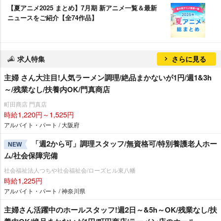
【夏アニメ2025 まとめ】7月期 新アニメ一覧＆最新
ニュースをご紹介【全74作品】
求人特集
さらに見る
主婦 さん大注目!人気ラーメン調理/絶品まかないが1円/週1&3h
～/残業なし/扶養内OK/門真商店
町田商店 門真店
時給1,220円～1,525円
アルバイト・パート / 大阪府
「週2から可」調理スタッフ/無資格可/特別養護老人ホー
NEW
ム/社会保障完備
社会福祉法人つちや社会福祉会/ローズヒル東八幡
時給1,225円
アルバイト・パート / 神奈川県
主婦さん活躍中のホールスタッフ!週2日～&5h～OK/残業なし/扶