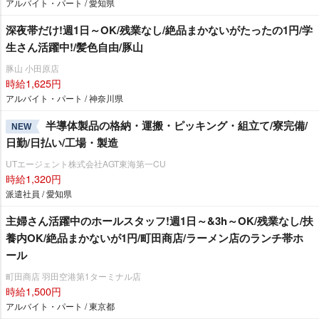
アルバイト・パート / 愛知県
深夜帯だけ!週1日～OK/残業なし/絶品まかないがたったの1円/学
生さん活躍中!/髪色自由/豚山
豚山 小田原店
時給1,625円
アルバイト・パート / 神奈川県
半導体製品の格納・運搬・ピッキング・組立て/寮完備/
NEW
日勤/日払い/工場・製造
UTエージェント株式会社AGT東海第一CU
時給1,320円
派遣社員 / 愛知県
主婦さん活躍中のホールスタッフ!週1日～&3h～OK/残業なし/扶
養内OK/絶品まかないが1円/町田商店/ラーメン店のランチ帯ホ
ール
町田商店 羽田空港第1ターミナル店
時給1,500円
アルバイト・パート / 東京都