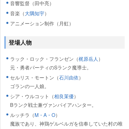
音響監督（田中亮）
音楽（
大隅知宇
）
アニメーション制作（月虹）
登場人物
ラック・ロック・フランゼン（
梶原岳人
）
元・勇者パーティのSランク魔導士。
セルリス・モートン（
石川由依
）
ゴランの一人娘。
シア・ウルコット（
相良茉優
）
Bランク戦士兼ヴァンパイアハンター。
ルッチラ（
M・A・O
）
魔族であり、神鶏ゲルベルガを信奉していた村の唯