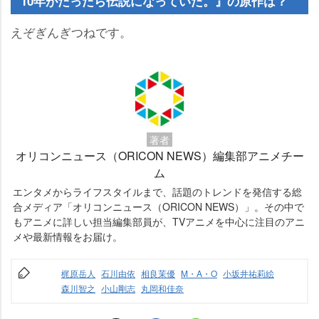
10年がたったら伝説になっていた。』の原作は？
えぞぎんぎつねです。
著者
オリコンニュース（ORICON NEWS）編集部アニメチー
ム
エンタメからライフスタイルまで、話題のトレンドを発信する総
合メディア「オリコンニュース（ORICON NEWS）」。その中で
もアニメに詳しい担当編集部員が、TVアニメを中心に注目のアニ
メや最新情報をお届け。
梶原岳人
石川由依
相良茉優
M・A・O
小坂井祐莉絵
森川智之
小山剛志
丸岡和佳奈