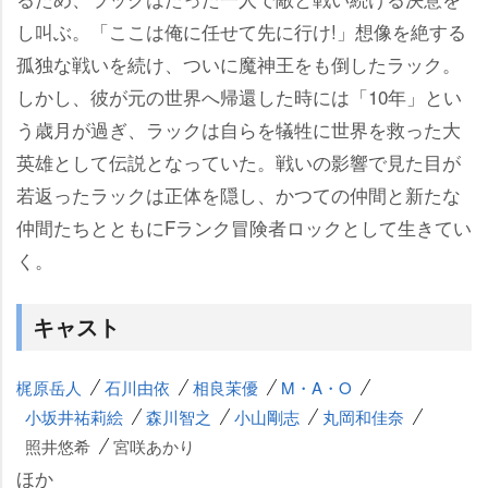
し叫ぶ。「ここは俺に任せて先に行け!」想像を絶する
孤独な戦いを続け、ついに魔神王をも倒したラック。
しかし、彼が元の世界へ帰還した時には「10年」とい
う歳月が過ぎ、ラックは自らを犠牲に世界を救った大
英雄として伝説となっていた。戦いの影響で見た目が
若返ったラックは正体を隠し、かつての仲間と新たな
仲間たちとともにFランク冒険者ロックとして生きてい
く。
キャスト
梶原岳人
石川由依
相良茉優
M・A・O
小坂井祐莉絵
森川智之
小山剛志
丸岡和佳奈
照井悠希
宮咲あかり
ほか