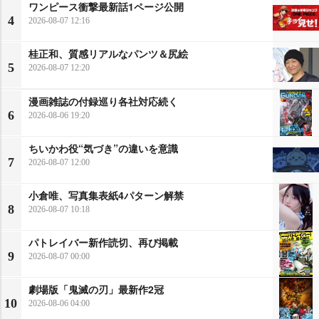
ワンピース衝撃最新話1ページ公開
4
2026-08-07 12:16
桂正和、質感リアルなパンツ＆尻絵
5
2026-08-07 12:20
漫画雑誌の付録巡り各社対応続く
6
2026-08-06 19:20
ちいかわ役“気づき”の違いを意識
7
2026-08-07 12:00
小倉唯、写真集表紙4パターン解禁
8
2026-08-07 10:18
パトレイバー新作読切、再び掲載
9
2026-08-07 00:00
劇場版「鬼滅の刃」最新作2冠
10
2026-08-06 04:00