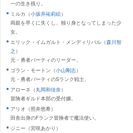
一の生き残り。
ミルカ（
小坂井祐莉絵
）
両親を早くに失くし、独り身となってしまった少
女。
エリック・イムガルト・メンディリバル（
森川智
之
）
元・勇者パーティのリーダー。
ゴラン・モートン（
小山剛志
）
元・勇者パーティのSランク戦士。
アローネ（
丸岡和佳奈
）
冒険者ギルド本部の受付嬢。
アリオ（照井悠希）
田舎出身のFランク冒険者で魔法使い。
ジニー（宮咲あかり）