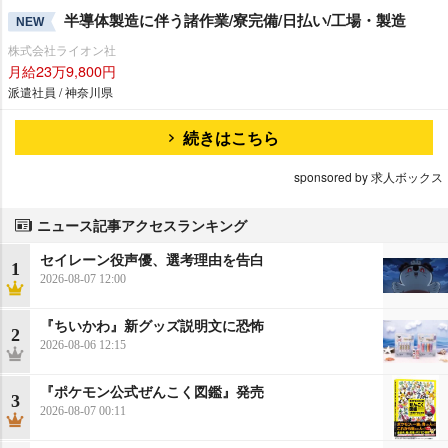
半導体製造に伴う諸作業/寮完備/日払い/工場・製造
NEW
株式会社ライオン社
月給23万9,800円
派遣社員 / 神奈川県
続きはこちら
sponsored by 求人ボックス
ニュース記事アクセスランキング
セイレーン役声優、選考理由を告白
1
2026-08-07 12:00
『ちいかわ』新グッズ説明文に恐怖
2
2026-08-06 12:15
『ポケモン公式ぜんこく図鑑』発売
3
2026-08-07 00:11