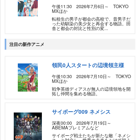
午後11:30 2026年7月6日～ TOKYO
MXほか
転校生の男子が都会の高校で、昔男子だ
った幼馴染の美少女と再会する物語。田
舎と都会の対比と性別の変...
注目の新作アニメ
領民0人スタートの辺境領主様
午後10:30 2026年7月10日～ TOKYO
MXほか
戦争英雄ディアスが無人の辺境領地を開
拓し仲間を集める物語。
サイボーグ009 ネメシス
深夜00:00 2026年7月19日～
ABEMAプレミアムなど
サイボーグ戦士たちが新たな敵「ネメシ
ス」と対立し、世界の未来をかけて戦う