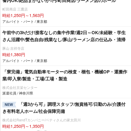
養内OK/絶品まかないが1円/町田商店/ラーメン店のホール
町田商店 三鷹店
時給1,250円～1,563円
アルバイト・パート / 東京都
午前中の3hだけ!接客なしの集中作業!週2日～OK/未経験・学生
さん活躍中/髪色自由/残業なし/豚山/ラーメン店の仕込み・清掃
豚山 吉祥寺店
時給1,380円
アルバイト・パート / 東京都
「寮完備」電気自動車モーターの検査・梱包・機械OP・運搬作
業/即入寮/製造・工場/工場・製造
株式会社京栄センター
派遣社員 / 神奈川県
「週3から可」調理スタッフ/無資格可/日勤のみ/介護付
NEW
き有料老人ホーム/社会保障完備
株式会社RandTカンパニー/ベティさんの家太田川
時給1,250円～1,350円