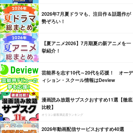
2026年7月夏ドラマも、注目作＆話題作が
勢ぞろい！
【夏アニメ2026】7月期夏の新アニメを一
挙紹介！
芸能界を志す10代～20代を応援！ オーデ
ィション・スクール情報はDeview
漫画読み放題サブスクおすすめ11選【徹底
比較】
オリコン顧客満足度ランキング
2026年動画配信サービスおすすめ40選