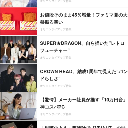
オリコンタイアップ特集
お値段そのまま45％増量！ファミマ夏の大
盤振る舞い
オリコンタイアップ特集
SUPER★DRAGON、自ら描いた”レトロ
フューチャー”
オリコンタイアップ特集
CROWN HEAD、結成1周年で見えた”バン
ドらしさ”
オリコンタイアップ特集
【驚愕】メーカー社員が推す「10万円台」
神コスパPC
オリコンタイアップ特集
「別班のよう」腕時計で『VIVANT』の世