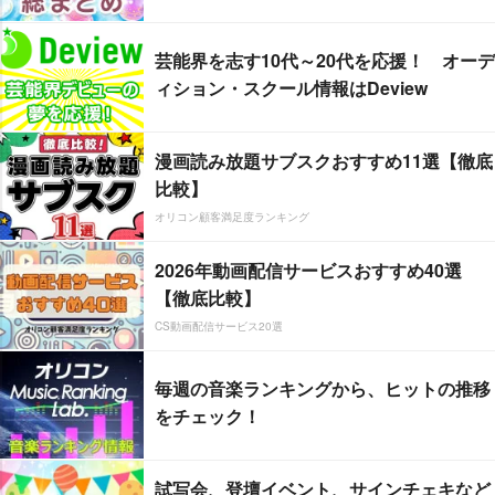
芸能界を志す10代～20代を応援！ オーデ
ィション・スクール情報はDeview
漫画読み放題サブスクおすすめ11選【徹底
比較】
オリコン顧客満足度ランキング
2026年動画配信サービスおすすめ40選
【徹底比較】
CS動画配信サービス20選
毎週の音楽ランキングから、ヒットの推移
をチェック！
試写会、登壇イベント、サインチェキなど