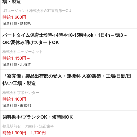
場・製造
UTエージェント株式会社AGT東海第一CU
時給1,600円
派遣社員 / 愛知県
パートタイム保育士/9時-14時や10-15時もok・1日4h～/週3～
OK/夏休み明けスタートOK
株式会社ニッソーネット
時給1,450円～
派遣社員 / 北海道
「寮完備」製品出荷部の受入・運搬/即入寮/製造・工場/日勤/日
払い/工場・製造
株式会社京栄センター
時給1,400円
派遣社員 / 東京都
歯科助手/ブランクOK・短時間OK
鶴見駅前ゼータ歯科・矯正歯科
時給1,300円～1,700円