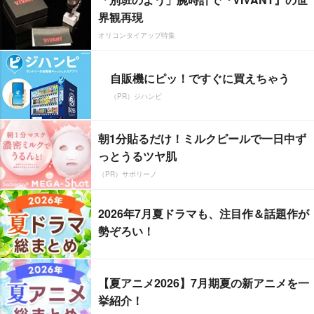
界観再現
オリコンタイアップ特集
自販機にピッ！ですぐに買えちゃう
（PR）ジハンピ
朝1分貼るだけ！ミルクピールで一日中ず
っとうるツヤ肌
（PR）サボリーノ
2026年7月夏ドラマも、注目作＆話題作が
勢ぞろい！
【夏アニメ2026】7月期夏の新アニメを一
挙紹介！