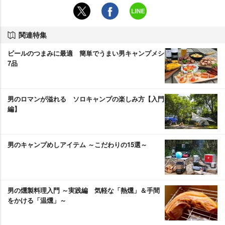
関連特集
ビールのつまみに最適 簡単でうまい男キャンプメシ
7品
男のロマンが溢れる ソロキャンプの楽しみ方【入門
編】
男のキャンプめしアイテム ～こだわりの15選～
男の燻製料理入門 ～実践編 気軽な「熱燻」＆手間
をかける「温燻」～