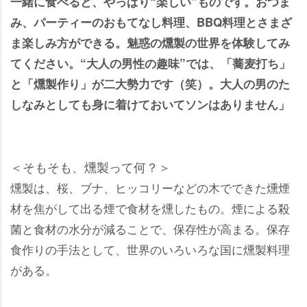
一緒に食べると、やっぱり“楽しい”ものです。おつま
み、パーティーのおもてなし料理、BBQ料理とさまざ
ま楽しみ方ができる。魅惑の燻製の世界を体験してみ
てください。“大人の男性の趣味”では、「蕎麦打ち」
と「燻製作り」が二大勢力です（笑）。大人の男のた
しなみとしても身に着けておいてソンはありません」
＜そもそも、燻製って何？＞
燻製は、桜、ブナ、ヒッコリーなどの木でできた燻煙
材を焦がして出る煙で食材を燻したもの。煙による殺
菌と食材の水分が減ることで、保存性が高まる。保存
食作りの手法として、世界のいろいろな国に燻製料理
がある。