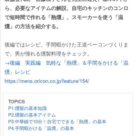
ら、必要なアイテムの解説、自宅のキッチンのコンロ
で短時間で作れる「熱燻」、スモーカーを使う「温
燻」の方法を紹介する。
後編ではレシピ、手間暇かけた王道ベーコンづくりま
で、男が憧れる燻製料理をチェック。
→後編 実践編 気軽な「熱燻」＆手間をかける「温
燻」レシピ
https://mens.oricon.co.jp/feature/154/
TOPICS
P1.燻製の基本知識
P2.燻製の基本アイテム
P3.中華鍋で10分！自宅でできる「熱燻」の基本
P4.手間暇かける「温燻」の基本