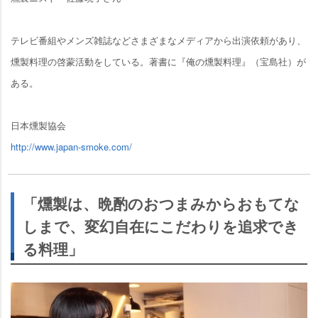
テレビ番組やメンズ雑誌などさまざまなメディアから出演依頼があり、
燻製料理の啓蒙活動をしている。著書に『俺の燻製料理』（宝島社）が
ある。
日本燻製協会
http://www.japan-smoke.com/
「燻製は、晩酌のおつまみからおもてな
しまで、変幻自在にこだわりを追求でき
る料理」