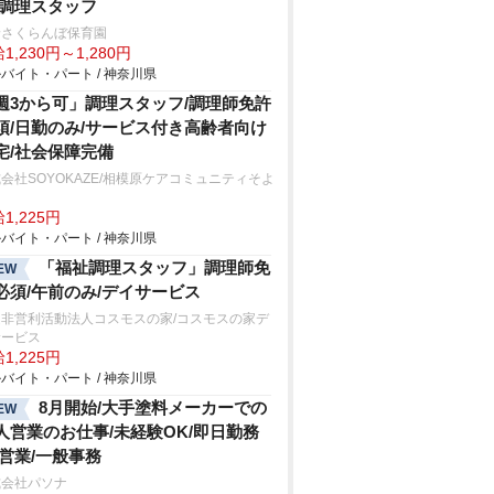
/調理スタッフ
野さくらんぼ保育園
1,230円～1,280円
バイト・パート / 神奈川県
週3から可」調理スタッフ/調理師免許
須/日勤のみ/サービス付き高齢者向け
宅/社会保障完備
会社SOYOKAZE/相模原ケアコミュニティそよ
1,225円
バイト・パート / 神奈川県
「福祉調理スタッフ」調理師免
EW
必須/午前のみ/デイサービス
定非営利活動法人コスモスの家/コスモスの家デ
サービス
1,225円
バイト・パート / 神奈川県
8月開始/大手塗料メーカーでの
EW
人営業のお仕事/未経験OK/即日勤務
/営業/一般事務
式会社パソナ