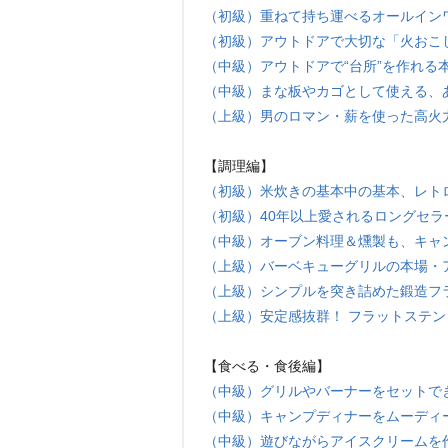
（初級）重ねて持ち運べるオールイン
（初級）アウトドアで大切な「火おこ
（中級）アウトドアで“台所”を作れる
（中級）まな板やカゴとして使える、
（上級）男のロマン・薪を使った高火
【調理編】
（初級）米炊きの基本中の基本、レト
（初級）40年以上愛されるロングセラ
（中級）オーブン料理＆燻製も、キャ
（上級）バーベキューグリルの本場・
（上級）シンプルを突き詰めた鍛造フ
（上級）安定感抜群！ フラットステ
【食べる・食後編】
（中級）グリルやバーナーをセットでき
（中級）キャンプディナーをムーディ
（中級）遊びながらアイスクリームを