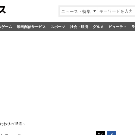
ニュース・特集
&ゲーム
動画配信サービス
スポーツ
社会・経済
グルメ
ビューティ
ラ
だわりの15選～