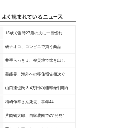
15歳で当時27歳の夫に一目惚れ
研ナオコ、コンビニで買う商品
井手らっきょ、被災地で炊き出し
芸能界、海外への移住報告相次ぐ
山口達也氏 3.4万円の湘南物件契約
梅崎伸幸さん死去、享年44
片岡鶴太郎、自家農園での“発見”