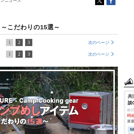
コンニュース
～こだわりの15選～
1
2
3
次のページ
1
2
3
次のページ
共
談
株式
時給
派遣
N