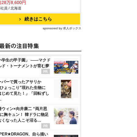
28万8,600円
社員 / 北海道
続きはこちら
sponsored by 求人ボックス
小学生の甲子園」 ――マクド
ルド・トーナメントが育む夢
ーパーで買ったアサリか
“ひょっこり”現れた生物に
はじめて見た！」「回転ずし
…
崎ウィン×向井康二 “両片思
”に胸キュン！ 韓ドラに物足
なくなった人こそ沼る…
PER★DRAGON、自ら描い