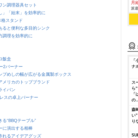
月給
ワン調理器具セット
派遣
し」「始末」を効率的に
本格スタンド
あると便利な多目的シンク
力調理を効率的に
ロ飯盒
「
ー2バーナー
ナ
ンプめしの幅が広がる金属製ボックス
アメリカのトップブランド
ス
ら
ライパン
「
ンレスの卓上バーナー
の
森
い
る“BBQテーブル”
り
ーに演出する相棒
SU
作れるアイデアグッズ