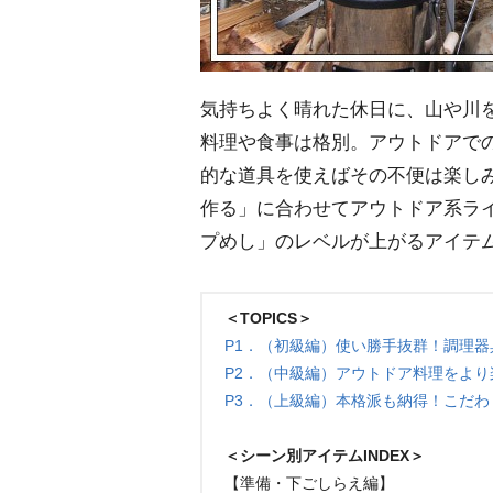
気持ちよく晴れた休日に、山や川
料理や食事は格別。アウトドアで
的な道具を使えばその不便は楽し
作る」に合わせてアウトドア系ラ
プめし」のレベルが上がるアイテ
＜TOPICS＞
P1．（初級編）使い勝手抜群！調理器
P2．（中級編）アウトドア料理をよ
P3．（上級編）本格派も納得！こだわ
＜シーン別アイテムINDEX＞
【準備・下ごしらえ編】