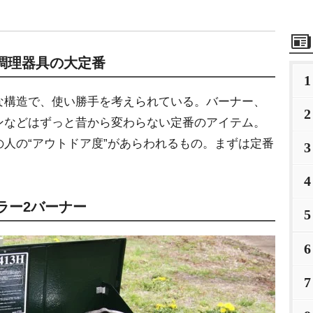
調理器具の大定番
1
な構造で、使い勝手を考えられている。バーナー、
2
ンなどはずっと昔から変わらない定番のアイテム。
人の“アウトドア度”があらわれるもの。まずは定番
3
4
ラー2バーナー
5
6
7