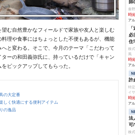
師
秦
時給
アル
「
を望む自然豊かなフィールドで家族や友人と楽しむ
必
の料理や食事にはちょっとした不便もあるが、機能
住
みへと変わる。そこで、今月のテーマ「こだわって
株式
風
イターの和田義弥氏に、持っているだけで「キャン
時給
アル
ムをピックアップしてもらった。
N
許
特
イ
具の大定番
時給
り楽しく快適にする便利アイテム
アル
りの逸品
N
法
可
株