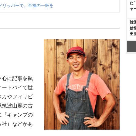
た
ドリッパーで、至福の一杯を
ャ
韓
信
出
中心に記事を執
オートバイで世
スカやフィリピ
県筑波山麓の古
に『キャンプの
版社）などがあ