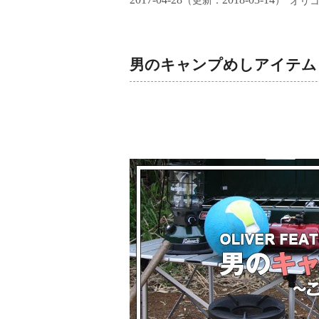
（更新：
）
オリ
男のキャンプめしアイテム 