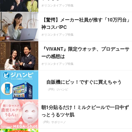
オリコンタイアップ特集
【驚愕】メーカー社員が推す「10万円台」
神コスパPC
オリコンタイアップ特集
『VIVANT』限定ウオッチ、プロデューサ
ーの感想は
オリコンタイアップ特集
自販機にピッ！ですぐに買えちゃう
（PR）ジハンピ
朝1分貼るだけ！ミルクピールで一日中ず
っとうるツヤ肌
（PR）サボリーノ