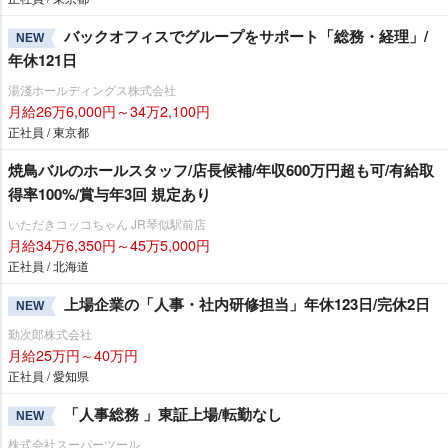
バックオフィスでグループをサポート「総務・経理」/
NEW
年休121日
湯淺ホールディングス株式会社
月給26万6,000円～34万2,100円
正社員 / 東京都
焼鳥バルのホールスタッフ/店長候補/年収600万円超も可/有給取
得率100%/賞与年3回 規定あり
いただきコッコちゃん JR琴似駅前店
月給34万6,350円～45万5,000円
正社員 / 北海道
上場企業の「人事・社内研修担当」年休123日/完休2日
NEW
勤次郎株式会社
月給25万円～40万円
正社員 / 愛知県
「人事総務 」東証上場/転勤なし
NEW
株式会社スーパーツール