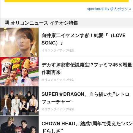
sponsored by 求人ボックス
オリコンニュース イチオシ特集
向井康二イケメンすぎ！純愛『（LOVE
SONG）』
オリコンタイアップ特集
デカすぎ都市伝説発生!?ファミマ45％増量
作戦再来
オリコンタイアップ特集
SUPER★DRAGON、自ら描いた”レトロ
フューチャー”
オリコンタイアップ特集
CROWN HEAD、結成1周年で見えた”バン
ドらしさ”