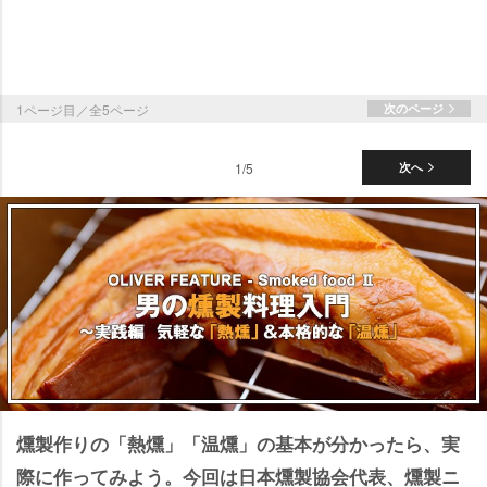
1ページ目／全5ページ
次のページ
1/5
次へ
燻製作りの「熱燻」「温燻」の基本が分かったら、実
際に作ってみよう。今回は日本燻製協会代表、燻製ニ