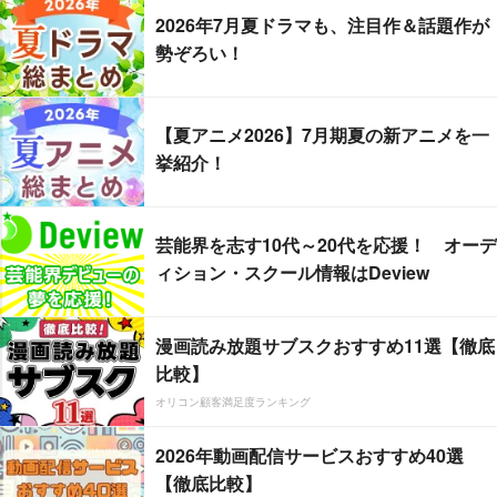
2026年7月夏ドラマも、注目作＆話題作が
勢ぞろい！
【夏アニメ2026】7月期夏の新アニメを一
挙紹介！
芸能界を志す10代～20代を応援！ オーデ
ィション・スクール情報はDeview
漫画読み放題サブスクおすすめ11選【徹底
比較】
オリコン顧客満足度ランキング
2026年動画配信サービスおすすめ40選
【徹底比較】