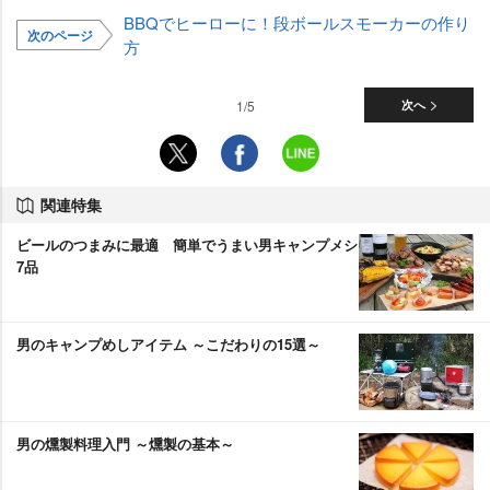
BBQでヒーローに！段ボールスモーカーの作り
次のページ
方
1/5
次へ
関連特集
ビールのつまみに最適 簡単でうまい男キャンプメシ
7品
男のキャンプめしアイテム ～こだわりの15選～
男の燻製料理入門 ～燻製の基本～