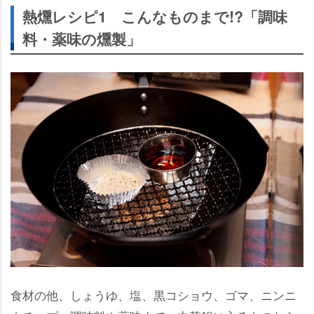
熱燻レシピ1 こんなものまで!?「調味
料・薬味の燻製」
食材の他、しょうゆ、塩、黒コショウ、ゴマ、ニンニ