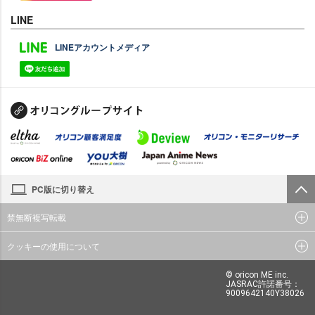
LINE
LINEアカウントメディア
PC版に切り替え
禁無断複写転載
クッキーの使用について
© oricon ME inc.
JASRAC許諾番号：
9009642140Y38026