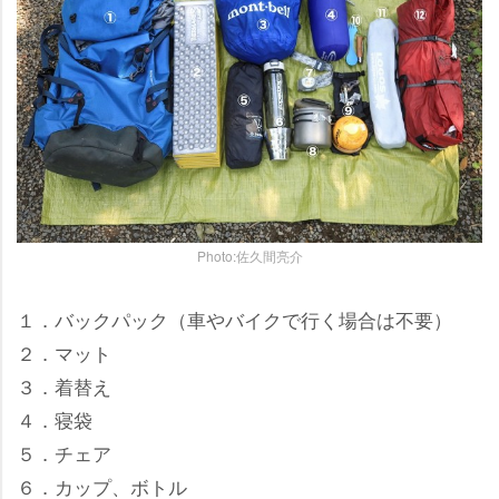
Photo:佐久間亮介
１．バックパック（車やバイクで行く場合は不要）
２．マット
３．着替え
４．寝袋
５．チェア
６．カップ、ボトル