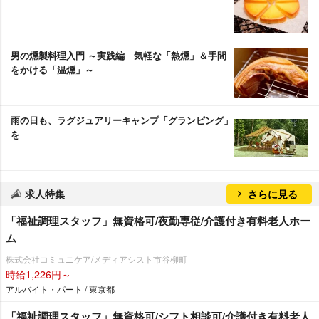
男の燻製料理入門 ～実践編 気軽な「熱燻」＆手間
をかける「温燻」～
雨の日も、ラグジュアリーキャンプ「グランピング」
を
求人特集
さらに見る
「福祉調理スタッフ」無資格可/夜勤専従/介護付き有料老人ホー
ム
株式会社コミュニケア/メディアシスト市谷柳町
時給1,226円～
アルバイト・パート / 東京都
「福祉調理スタッフ」無資格可/シフト相談可/介護付き有料老人