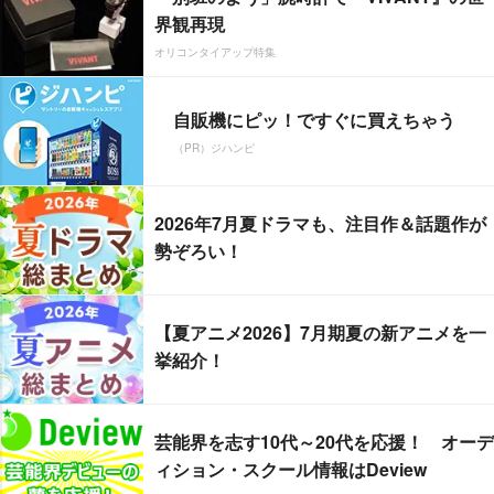
界観再現
オリコンタイアップ特集
自販機にピッ！ですぐに買えちゃう
（PR）ジハンピ
2026年7月夏ドラマも、注目作＆話題作が
勢ぞろい！
【夏アニメ2026】7月期夏の新アニメを一
挙紹介！
芸能界を志す10代～20代を応援！ オーデ
ィション・スクール情報はDeview