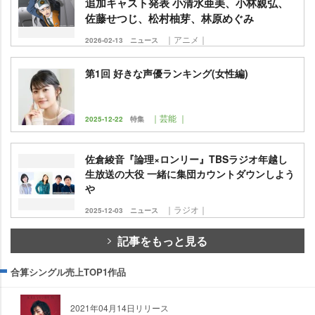
追加キャスト発表 小清水亜美、小林親弘、
佐藤せつじ、松村柚芽、林原めぐみ
｜アニメ｜
2026-02-13
ニュース
第1回 好きな声優ランキング(女性編)
｜芸能 ｜
2025-12-22
特集
佐倉綾音『論理×ロンリー』TBSラジオ年越し
生放送の大役 一緒に集団カウントダウンしよう
｜ラジオ｜
2025-12-03
ニュース
記事をもっと見る
合算シングル売上TOP1作品
2021年04月14日リリース