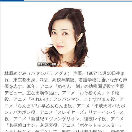
林原めぐみ（ハヤシバラ メグミ） 声優。1967年3月30日生ま
れ、東京都出身。O型。高校卒業後、看護学校に通いながら声
優を志す。86年、アニメ『めぞん一刻』の幼稚園児役で声優
デビュー。主な出演作品は、アニメ『おそ松くん』トド松
役、アニメ『それいけ！アンパンマン』こむすびまん役、ア
ニメ『らんま1/2』早乙女らんま役、アニメ『平成天才バカボ
ン』バカボン役、アニメ『スレイヤーズ』リナ＝インバース
役、アニメ『新世紀エヴァンゲリオン』綾波レイ役、アニメ
『名探偵コナン』灰原哀役、アニメ『ポケットモンスター』
ムサシ役など。歌手として、89年より活動を開始し、声優ア