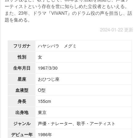
ーティストという存在を世に知らしめた立役者ともいえる。
また、23年、ドラマ『VIVANT』のドラム役の声を担当し、話
題を集める。
2024-01-22 更新
フリガナ
ハヤシバラ メグミ
性別
女
生年月日
1967/3/30
星座
おひつじ座
血液型
O型
身長
155cm
出身地
東京
ジャンル
声優・ナレーター、歌手・アーティスト
デビュー年
1986年