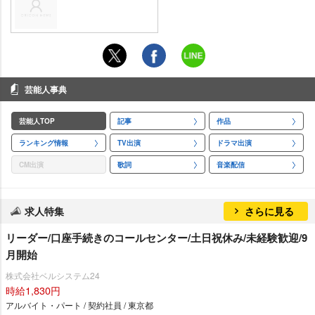
芸能人事典
芸能人TOP
記事
作品
ランキング情報
TV出演
ドラマ出演
CM出演
歌詞
音楽配信
求人特集
さらに見る
リーダー/口座手続きのコールセンター/土日祝休み/未経験歓迎/9
月開始
株式会社ベルシステム24
時給1,830円
アルバイト・パート / 契約社員 / 東京都