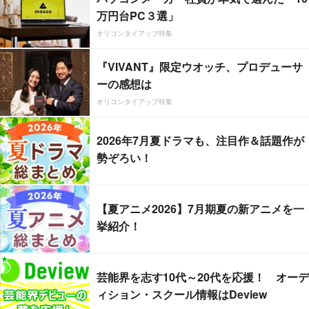
万円台PC３選」
オリコンタイアップ特集
『VIVANT』限定ウオッチ、プロデューサ
ーの感想は
オリコンタイアップ特集
2026年7月夏ドラマも、注目作＆話題作が
勢ぞろい！
【夏アニメ2026】7月期夏の新アニメを一
挙紹介！
芸能界を志す10代～20代を応援！ オーデ
ィション・スクール情報はDeview