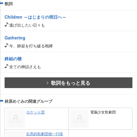
歌詞
Children ～はじまりの明日へ～
逃げ出したい日々も
Gathering
今、静寂を打ち破る咆哮
終結の槍
全ての神話さえも
歌詞をもっと見る
林原めぐみの関連グループ
ロケット団
電脳少女歌劇団
乱馬的歌劇団御一行様