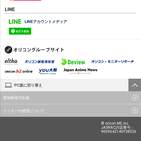
LINE
LINEアカウントメディア
PC版に切り替え
禁無断複写転載
クッキーの使用について
© oricon ME inc.
JASRAC許諾番号：
9009642140Y38026