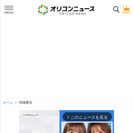
ホーム
窪塚愛流
このニュースを見る
arrow_forward_ios