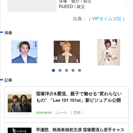
窪塚 俊介 / 叔父
RUEED / 叔父
出典：（
VIPタイムズ社
）
画像
記事
窪塚洋介&愛流、親子で魅せる“変わらない
もの” 「Lee 101 101st」新ビジュアル公開
｜芸能｜
2026-08-03
ニュース
早瀬憩、映画単独初主演 窪塚愛流ら若手キャス