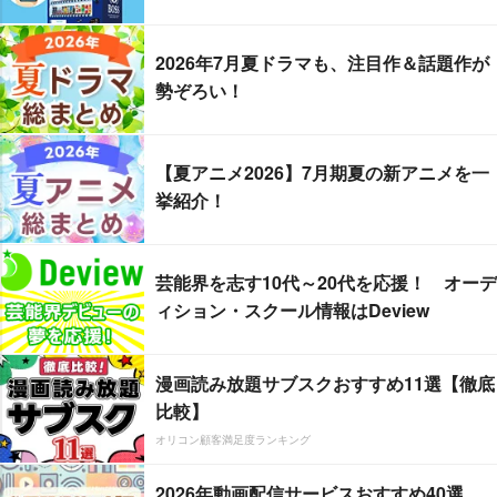
2026年7月夏ドラマも、注目作＆話題作が
勢ぞろい！
【夏アニメ2026】7月期夏の新アニメを一
挙紹介！
芸能界を志す10代～20代を応援！ オーデ
ィション・スクール情報はDeview
漫画読み放題サブスクおすすめ11選【徹底
比較】
オリコン顧客満足度ランキング
2026年動画配信サービスおすすめ40選