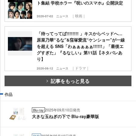
ト集結 学校ホラー『呪いのスマホ』公開決定
｜映画｜
2026-07-02
ニュース
「待ってってば!!!!!!!! 」キスからベッドへ…
原菜乃華“るな”&窪塚愛流“ケンショー”が一線
を超える SNS「わぁぁぁぁぁ!!!!!!」「最後エ
グすぎた」『るなしい』第11話【ネタバレあ
り】
｜ドラマ｜
2026-06-12
ニュース
記事をもっと見る
作品
2025年09月10日発売
Blu-ray
大きな玉ねぎの下で Blu-ray豪華版
2025年09月10日発売
DVD