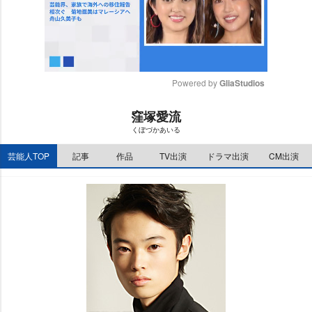
Powered by 
GliaStudios
M
窪塚愛流
u
くぼづかあいる
t
e
芸能人TOP
記事
作品
TV出演
ドラマ出演
CM出演