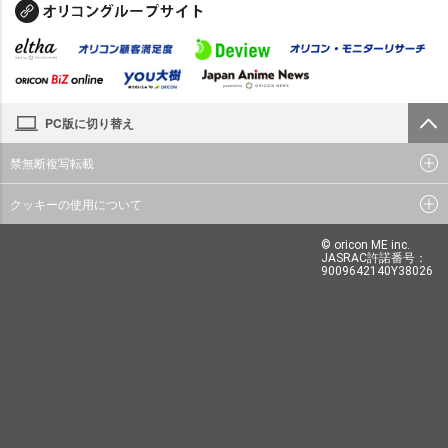
PC版に切り替え
禁無断複写転載
クッキーの使用について
© oricon ME inc.
JASRAC許諾番号：
9009642140Y38026