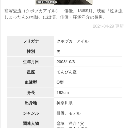
窪塚愛流（クボヅカアイル） 俳優。18年9月、映画『泣き虫
しょったんの奇跡』に出演。俳優・窪塚洋介の長男。
2021-04-29 更新
フリガナ
クボヅカ アイル
性別
男
生年月日
2003/10/3
星座
てんびん座
血液型
O型
身長
182cm
出身地
神奈川県
ジャンル
俳優、モデル
関連人物
窪塚 洋介 / 父