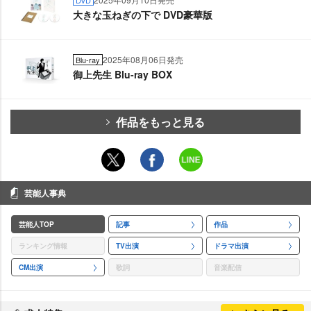
大きな玉ねぎの下で DVD豪華版
2025年08月06日発売
Blu-ray
御上先生 Blu-ray BOX
作品をもっと見る
芸能人事典
芸能人TOP
記事
作品
ランキング情報
TV出演
ドラマ出演
CM出演
歌詞
音楽配信