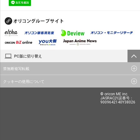
PC版に切り替え
禁無断複写転載
クッキーの使用について
© oricon ME inc.
JASRAC許諾番号：
9009642140Y38026