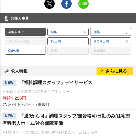
芸能人事典
芸能人TOP
記事
作品
ランキング情報
TV出演
ドラマ出演
CM出演
歌詞
音楽配信
求人特集
さらに見る
「福祉調理スタッフ」デイサービス
NEW
社会福祉法人友遊の家/友遊 ケアセンター
時給1,226円
アルバイト・パート / 東京都
「週3から可」調理スタッフ/無資格可/日勤のみ/住宅型
NEW
有料老人ホーム/社会保障完備
MT居宅サービス 株式会社/住宅型有料老人ホーム 緑ヶ丘椿