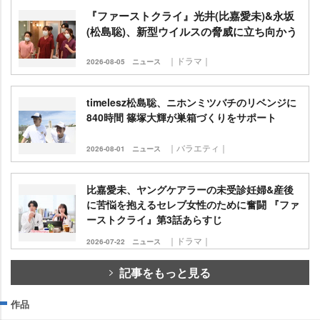
『ファーストクライ』光井(比嘉愛未)&永坂
(松島聡)、新型ウイルスの脅威に立ち向かう
｜ドラマ｜
2026-08-05
ニュース
timelesz松島聡、ニホンミツバチのリベンジに
840時間 篠塚大輝が巣箱づくりをサポート
｜バラエティ｜
2026-08-01
ニュース
比嘉愛未、ヤングケアラーの未受診妊婦&産後
に苦悩を抱えるセレブ女性のために奮闘 『ファ
ーストクライ』第3話あらすじ
｜ドラマ｜
2026-07-22
ニュース
記事をもっと見る
作品