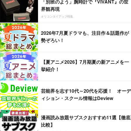
「別班のよう」腕時計で『VIVANT』の世
界観再現
オリコンタイアップ特集
2026年7月夏ドラマも、注目作＆話題作が
勢ぞろい！
【夏アニメ2026】7月期夏の新アニメを一
挙紹介！
芸能界を志す10代～20代を応援！ オーデ
ィション・スクール情報はDeview
漫画読み放題サブスクおすすめ11選【徹底
比較】