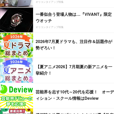
オリコンタイアップ特集
一番似合う登場人物は…『VIVANT』限定
ウオッチ
オリコンタイアップ特集
2026年7月夏ドラマも、注目作＆話題作が
勢ぞろい！
【夏アニメ2026】7月期夏の新アニメを一
挙紹介！
芸能界を志す10代～20代を応援！ オーデ
ィション・スクール情報はDeview