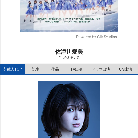
Powered by 
GliaStudios
M
佐津川愛美
u
さつかわあいみ
t
e
芸能人TOP
記事
作品
TV出演
ドラマ出演
CM出演