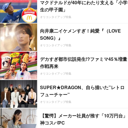
マクドナルドが40年にわたり支える「小学
生の甲子園」
オリコンタイアップ特集
向井康二イケメンすぎ！純愛『（LOVE
SONG）』
オリコンタイアップ特集
デカすぎ都市伝説発生!?ファミマ45％増量
作戦再来
オリコンタイアップ特集
SUPER★DRAGON、自ら描いた”レトロ
フューチャー”
オリコンタイアップ特集
【驚愕】メーカー社員が推す「10万円台」
神コスパPC