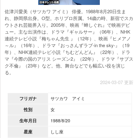
佐津川愛美（サツカワ アイミ） 俳優。1988年8月20日生ま
れ、静岡県出身。O型。ホリプロ所属。14歳の時、新宿でスカ
ウトされ芸能界入り。2005年、映画『蝉しぐれ』で映画デビ
ュー。主な出演作は、ドラマ『ギャルサー』（06年）、NHK
連続テレビ小説『梅ちゃん先生 』（12年）、映画『ヒメアノ
～ル』（16年）、ドラマ『おっさんずラブ-in the sky-』（19
年）、NHK連続テレビ小説『ちむどんどん』（22年）、ドラ
マ『今際の国のアリス シーズン2』（22年）、ドラマ『サブス
ク不倫』（23年）など。他、舞台などでも幅広い役を演じ
る。
2024-03-07 更新
フリガナ
サツカワ アイミ
性別
女
生年月日
1988/8/20
星座
しし座