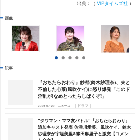
出典：（
VIPタイムズ社
）
画像
記事
『おちたらおわり』紗都(鈴木紗理奈)、夫と
不倫した心菜(風吹ケイ)に怒り爆発「このド
淫乱が!なめとったらしばくぞ!」
｜ドラマ｜
2026-07-29
ニュース
“タワマン・ママ友バトル”『おちたらおわり』
追加キャスト発表 佐津川愛美、風吹ケイ、鈴木
紗理奈が宇垣美里&篠田麻里子と激突【コメン
ト全文】