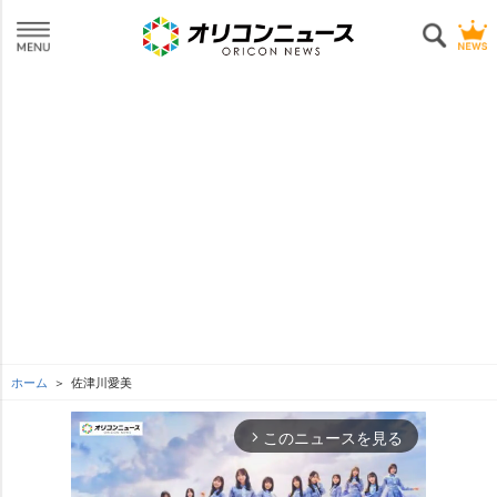
ホーム
佐津川愛美
このニュースを見る
arrow_forward_ios