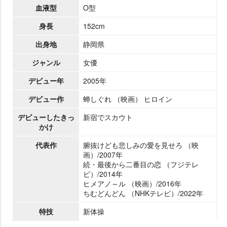
血液型
O型
身長
152cm
出身地
静岡県
ジャンル
女優
デビュー年
2005年
デビュー作
蝉しぐれ （映画） ヒロイン
デビューしたきっ
新宿でスカウト
かけ
代表作
腑抜けども悲しみの愛を見せろ （映
画）/2007年
続・最後から二番目の恋 （フジテレ
ビ）/2014年
ヒメアノ～ル （映画）/2016年
ちむどんどん （NHKテレビ）/2022年
特技
新体操