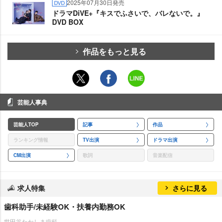
2025年07月30日発売
DVD
ドラマDiVE+『キスでふさいで、バレないで。』
DVD BOX
作品をもっと見る
芸能人事典
芸能人TOP
記事
作品
ランキング情報
TV出演
ドラマ出演
CM出演
歌詞
音楽配信
求人特集
さらに見る
歯科助手/未経験OK・扶養内勤務OK
世田谷たかしま歯科