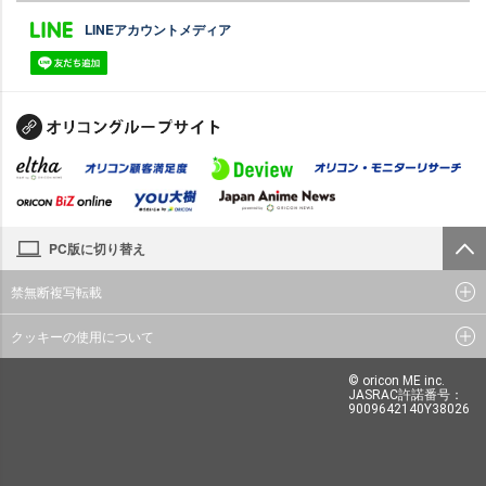
LINEアカウントメディア
PC版に切り替え
禁無断複写転載
クッキーの使用について
© oricon ME inc.
JASRAC許諾番号：
9009642140Y38026