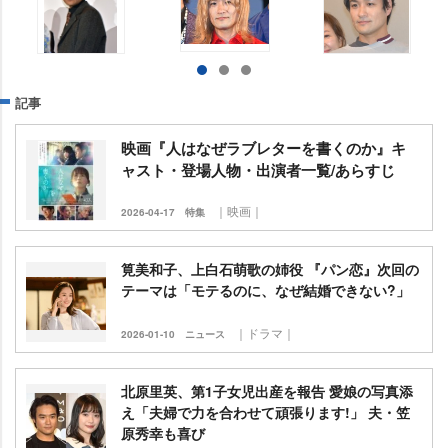
記事
映画『人はなぜラブレターを書くのか』キ
ャスト・登場人物・出演者一覧/あらすじ
｜映画｜
2026-04-17
特集
筧美和子、上白石萌歌の姉役 『パン恋』次回の
テーマは「モテるのに、なぜ結婚できない?」
｜ドラマ｜
2026-01-10
ニュース
北原里英、第1子女児出産を報告 愛娘の写真添
え「夫婦で力を合わせて頑張ります!」 夫・笠
原秀幸も喜び