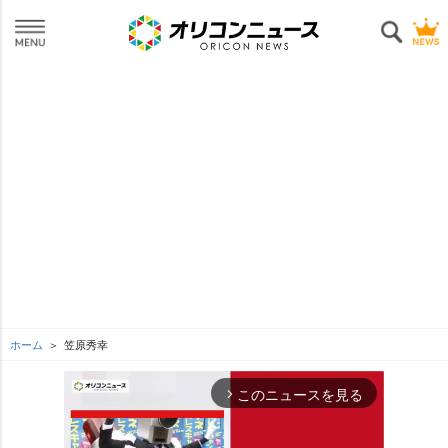
ホーム
笠原秀幸
このニュースを見る
arrow_forward_ios