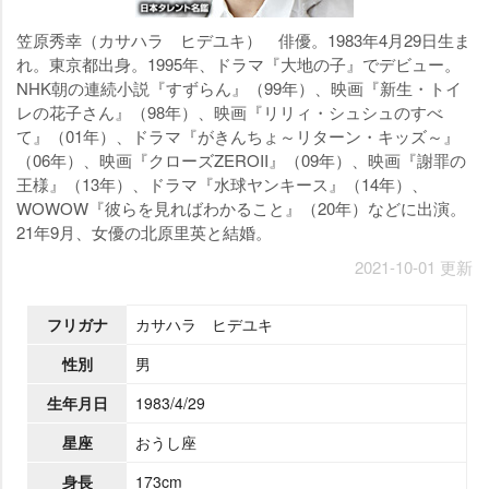
笠原秀幸（カサハラ ヒデユキ） 俳優。1983年4月29日生ま
れ。東京都出身。1995年、ドラマ『大地の子』でデビュー。
NHK朝の連続小説『すずらん』（99年）、映画『新生・トイ
レの花子さん』（98年）、映画『リリィ・シュシュのすべ
て』（01年）、ドラマ『がきんちょ～リターン・キッズ～』
（06年）、映画『クローズZEROII』（09年）、映画『謝罪の
王様』（13年）、ドラマ『水球ヤンキース』（14年）、
WOWOW『彼らを見ればわかること』（20年）などに出演。
21年9月、女優の北原里英と結婚。
2021-10-01 更新
フリガナ
カサハラ ヒデユキ
性別
男
生年月日
1983/4/29
星座
おうし座
身長
173cm