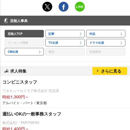
芸能人事典
芸能人TOP
記事
作品
ランキング情報
TV出演
ドラマ出演
CM出演
歌詞
音楽配信
求人特集
さらに見る
コンビニスタッフ
ワタキューセイモア株式会社 売店課
時給1,300円～
アルバイト・パート / 東京都
週払いOKの一般事務スタッフ
株式会社I・PARTNERS
時給1,400円～