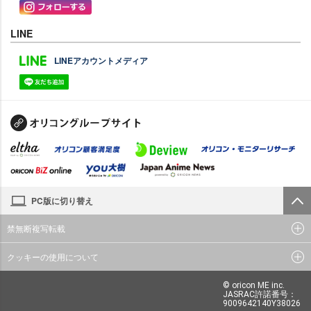
LINE
LINEアカウントメディア
PC版に切り替え
禁無断複写転載
クッキーの使用について
© oricon ME inc.
JASRAC許諾番号：
9009642140Y38026