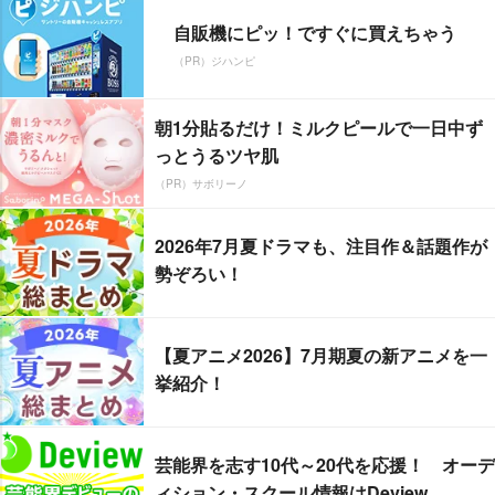
自販機にピッ！ですぐに買えちゃう
（PR）ジハンピ
朝1分貼るだけ！ミルクピールで一日中ず
っとうるツヤ肌
（PR）サボリーノ
2026年7月夏ドラマも、注目作＆話題作が
勢ぞろい！
【夏アニメ2026】7月期夏の新アニメを一
挙紹介！
芸能界を志す10代～20代を応援！ オーデ
ィション・スクール情報はDeview