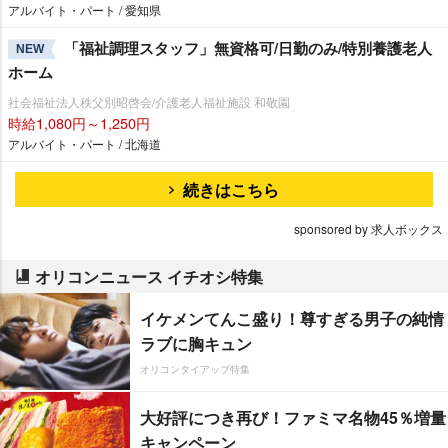
アルバイト・パート / 愛知県
「福祉調理スタッフ」無資格可/日勤のみ/特別養護老人
NEW
ホーム
社会福祉法人秩父別昭啓会/介護老人福祉施設 和敬園
時給1,080円～1,250円
アルバイト・パート / 北海道
続きはこちら
sponsored by 求人ボックス
オリコンニュース イチオシ特集
イケメンてんこ盛り！尊すぎる男子の純情
ラブに胸キュン
オリコンタイアップ特集
大好評につき再び！ファミマ名物45％増量
キャンペーン