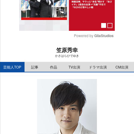
Powered by 
GliaStudios
M
笠原秀幸
u
かさはらひでゆき
t
e
芸能人TOP
記事
作品
TV出演
ドラマ出演
CM出演