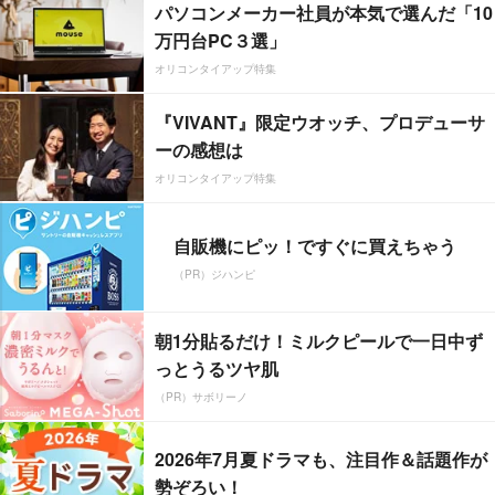
パソコンメーカー社員が本気で選んだ「10
万円台PC３選」
オリコンタイアップ特集
『VIVANT』限定ウオッチ、プロデューサ
ーの感想は
オリコンタイアップ特集
自販機にピッ！ですぐに買えちゃう
（PR）ジハンピ
朝1分貼るだけ！ミルクピールで一日中ず
っとうるツヤ肌
（PR）サボリーノ
2026年7月夏ドラマも、注目作＆話題作が
勢ぞろい！