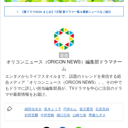
【夏ドラマ2026 まとめ】7月期 新ドラマ一覧＆最新ニュースをご紹介
著者
オリコンニュース（ORICON NEWS）編集部ドラマチー
ム
エンタメからライフスタイルまで、話題のトレンドを発信する総
合メディア「オリコンニュース（ORICON NEWS）」。その中で
もドラマに詳しい担当編集部員が、TVドラマを中心に注目のドラ
マや最新情報をお届け。
細田佳央太
真木よう子
円井わん
坂元愛登
石原良純
杉田雷麟
中村里帆
樋口日奈
山崎七海
齊藤なぎさ