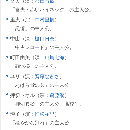
富夫（演：
杉田雷麟
）
「富夫・赤いハイネック」の主人公。
里恵（演：
中村里帆
）
「記憶」の主人公。
中山（演：
樋口日奈
）
「中古レコード」の主人公。
町田由美（演：
山崎七海
）
「顔泥棒」の主人公。
ユリ（演：
齊藤なぎさ
）
「あばら骨の女」の主人公。
押切トオル（演：
齋藤潤
）
「押切異談」の主人公。高校生。
璃子（演：
恒松祐里
）
「緩やかな別れ」の主人公。