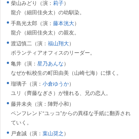
柴山みどり（演：
莉子
）
龍介（細田佳央太）の幼馴染。
手島光太郎（演：
藤本洸大
）
龍介（細田佳央太）の親友。
渡辺慎二（演：
福山翔大
）
ボランティアオフィスのリーダー。
亀井（演：
星乃あんな
）
なぜか転校生の町田由美（山崎七海）に懐く。
瑠璃子（演：
小倉ゆうか
）
ユリ（齊藤なぎさ）が憧れる、兄の恋人。
藤井未央（演：陣野小和）
ペンフレンド“ユッコ”からの異様な手紙に翻弄され
ていく。
戸倉誠（演：
葉山奨之
）