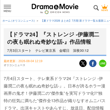
ホーム (オリコンニュース)
【夏ドラマ2026 まとめ】7月期 新ドラマ一覧＆最新ニ
【ドラマ24】『ストレンジ -伊藤潤二
の夜も眠れぬ奇妙な話-』作品情報
7月3日スタート テレビ東京系 金曜日 深夜00:12
最終更新：
2026-08-04 12:19
オリコンニュース
7月4日スタート、テレ東系ドラマ24『ストレンジ -伊
藤潤二の夜も眠れぬ奇妙な話-』。日本が誇るホラー漫
画界の鬼才！伊藤潤二の“傑作集”を実写ドラマ化!!“独
特の狂気に満ちた”傑作全13作品が織りなすオムニバス
ドラマ。出演キャストやあらすじ、放送日、配信情報