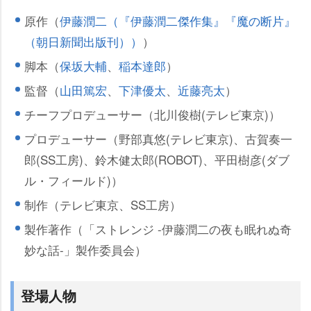
原作（
伊藤潤二（『伊藤潤二傑作集』『魔の断片』
（朝日新聞出版刊））
）
脚本（
保坂大輔
、
稲本達郎
）
監督（
山田篤宏
、
下津優太
、
近藤亮太
）
チーフプロデューサー（北川俊樹(テレビ東京)）
プロデューサー（野部真悠(テレビ東京)、古賀奏一
郎(SS工房)、鈴木健太郎(ROBOT)、平田樹彦(ダブ
ル・フィールド)）
制作（テレビ東京、SS工房）
製作著作（「ストレンジ -伊藤潤二の夜も眠れぬ奇
妙な話-」製作委員会）
登場人物