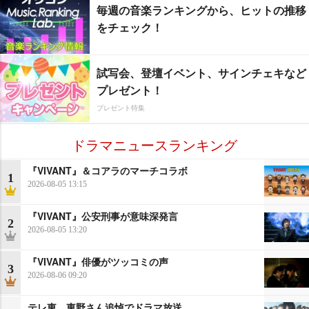
毎週の音楽ランキングから、ヒットの推移
をチェック！
試写会、登壇イベント、サインチェキなど
プレゼント！
プレゼント特集
ドラマニュースランキング
『VIVANT』＆コアラのマーチコラボ
1
2026-08-05 13:15
『VIVANT』公安刑事が意味深発言
2
2026-08-05 13:20
『VIVANT』俳優がツッコミの声
3
2026-08-06 09:20
テレ東、東野さん追悼でドラマ放送