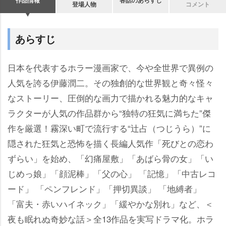
作品情報
各話のあらすじ
登場人物
コメント
あらすじ
日本を代表するホラー漫画家で、今や全世界で異例の
人気を誇る伊藤潤二。その独創的な世界観と奇々怪々
なストーリー、圧倒的な画力で描かれる魅力的なキャ
ラクターが人気の作品群から“独特の狂気に満ちた”傑
作を厳選！霧深い町で流行する“辻占（つじうら）”に
隠された狂気と恐怖を描く長編人気作「死びとの恋わ
ずらい」を始め、「幻痛屋敷」「あばら骨の女」「い
じめっ娘」「顔泥棒」「父の心」 「記憶」「中古レコ
ード」 「ペンフレンド」「押切異談」 「地縛者」
「富夫・赤いハイネック」「緩やかな別れ」など、＜
夜も眠れぬ奇妙な話＞全13作品を実写ドラマ化。ホラ