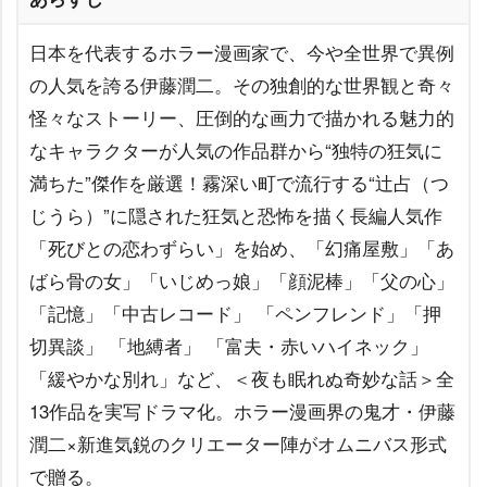
日本を代表するホラー漫画家で、今や全世界で異例
の人気を誇る伊藤潤二。その独創的な世界観と奇々
怪々なストーリー、圧倒的な画力で描かれる魅力的
なキャラクターが人気の作品群から“独特の狂気に
満ちた”傑作を厳選！霧深い町で流行する“辻占（つ
じうら）”に隠された狂気と恐怖を描く長編人気作
「死びとの恋わずらい」を始め、「幻痛屋敷」「あ
ばら骨の女」「いじめっ娘」「顔泥棒」「父の心」
「記憶」「中古レコード」 「ペンフレンド」「押
切異談」 「地縛者」 「富夫・赤いハイネック」
「緩やかな別れ」など、＜夜も眠れぬ奇妙な話＞全
13作品を実写ドラマ化。ホラー漫画界の鬼才・伊藤
潤二×新進気鋭のクリエーター陣がオムニバス形式
で贈る。