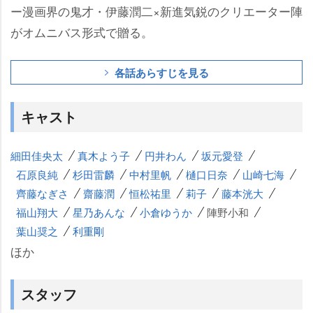
ー漫画界の鬼才・伊藤潤二×新進気鋭のクリエーター陣
がオムニバス形式で贈る。
各話あらすじを見る
キャスト
細田佳央太
真木よう子
円井わん
坂元愛登
石原良純
杉田雷麟
中村里帆
樋口日奈
山崎七海
齊藤なぎさ
齋藤潤
恒松祐里
莉子
藤本洸大
福山翔大
星乃あんな
小倉ゆうか
陣野小和
葉山奨之
利重剛
ほか
スタッフ