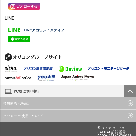
LINE
LINEアカウントメディア
PC版に切り替え
禁無断複写転載
クッキーの使用について
© oricon ME inc.
JASRAC許諾番号：
9009642140Y38026