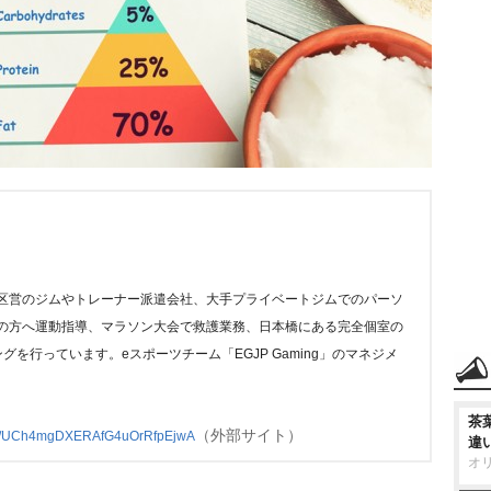
区営のジムやトレーナー派遣会社、大手プライベートジムでのパーソ
の方へ運動指導、マラソン大会で救護業務、日本橋にある完全個室の
グを行っています。eスポーツチーム「EGJP Gaming」のマネジメ
茶
（外部サイト）
nel/UCh4mgDXERAfG4uOrRfpEjwA
違
オ