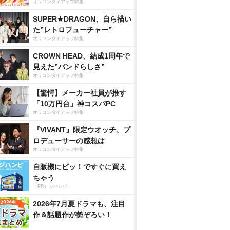
オリコンタイアップ特集
SUPER★DRAGON、自ら描い
た”レトロフューチャー”
オリコンタイアップ特集
CROWN HEAD、結成1周年で
見えた”バンドらしさ”
オリコンタイアップ特集
【驚愕】メーカー社員が推す
「10万円台」神コスパPC
オリコンタイアップ特集
『VIVANT』限定ウオッチ、プ
ロデューサーの感想は
オリコンタイアップ特集
自販機にピッ！ですぐに買え
ちゃう
（PR）ジハンピ
2026年7月夏ドラマも、注目
作＆話題作が勢ぞろい！