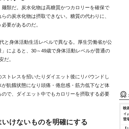
・麺類だ。炭水化物は高糖質かつカロリーを確保で
れらの炭水化物は摂取できない。糖質の代わりに、
う必要があるのだ。
年代と身体活動生活レベルで異なる。厚生労働省が公
」によると、30～49歳で身体活動レベルが普通の
目安だ。
のストレスを招いたりダイエット後にリバウンドし
体が飢餓状態になり頭痛・倦怠感・筋力低下など体
るので、ダイエット中でもカロリーを摂取する必要
映
ィ
登
はいけないものを明確にする
【