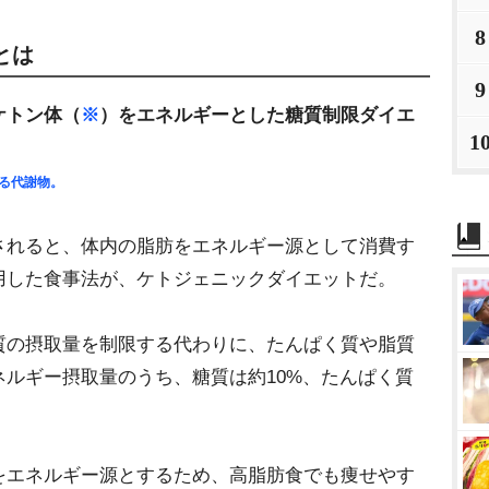
8
とは
9
ケトン体（
※
）をエネルギーとした糖質制限ダイエ
1
る代謝物。
されると、体内の脂肪をエネルギー源として消費す
用した食事法が、ケトジェニックダイエットだ。
質の摂取量を制限する代わりに、たんぱく質や脂質
ルギー摂取量のうち、糖質は約10%、たんぱく質
。
をエネルギー源とするため、高脂肪食でも痩せやす