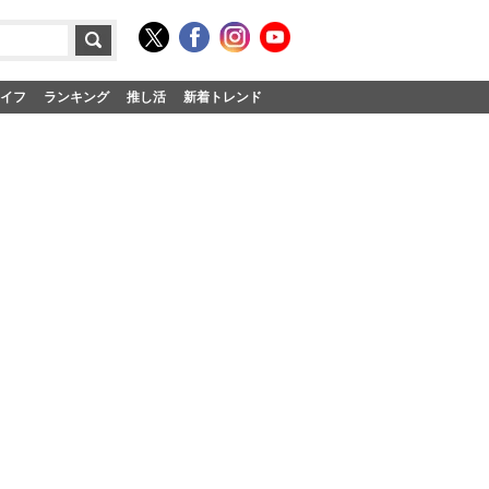
イフ
ランキング
推し活
新着トレンド