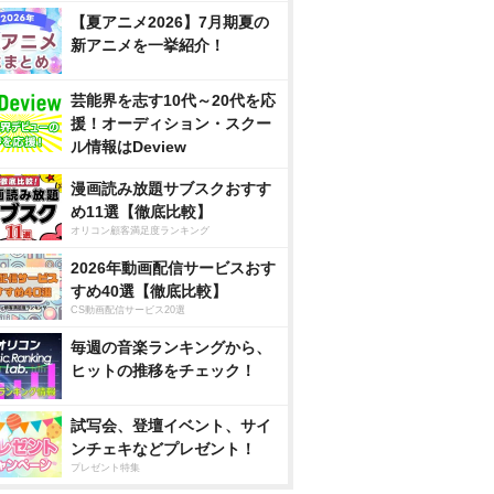
【夏アニメ2026】7月期夏の
新アニメを一挙紹介！
芸能界を志す10代～20代を応
援！オーディション・スクー
ル情報はDeview
漫画読み放題サブスクおすす
め11選【徹底比較】
オリコン顧客満足度ランキング
2026年動画配信サービスおす
すめ40選【徹底比較】
CS動画配信サービス20選
毎週の音楽ランキングから、
ヒットの推移をチェック！
試写会、登壇イベント、サイ
ンチェキなどプレゼント！
プレゼント特集