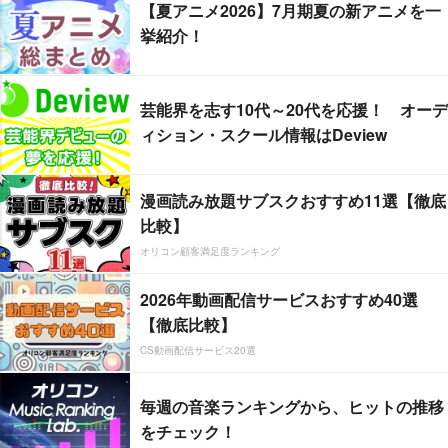
【夏アニメ2026】7月期夏の新アニメを一
挙紹介！
芸能界を志す10代～20代を応援！ オーデ
ィション・スクール情報はDeview
漫画読み放題サブスクおすすめ11選【徹底
比較】
オリコン顧客満足度ランキング
2026年動画配信サービスおすすめ40選
【徹底比較】
CS動画配信サービス20選
毎週の音楽ランキングから、ヒットの推移
をチェック！